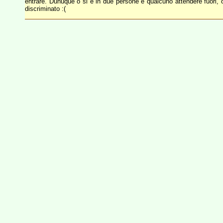
entrare. Dunuque o si è in due persone e qualcuno attendere fuori, o
discriminato :(