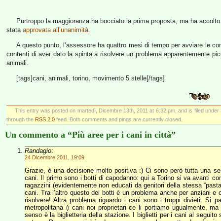
Purtroppo la maggioranza ha bocciato la prima proposta, ma ha accolto l
stata
approvata all’unanimità
.
A questo punto, l’assessore ha quattro mesi di tempo per avviare le cons
contenti di aver dato la spinta a risolvere un problema apparentemente picc
animali.
[tags]cani, animali, torino, movimento 5 stelle[/tags]
This entry was posted on martedì, Dicembre 13th, 2011 at 6:32 pm, and is filed under
through the
RSS 2.0
feed. Both comments and pings are currently closed.
Un commento a “Più aree per i cani in città”
Randagio
:
24 Dicembre 2011, 19:09
Grazie, è una decisione molto positiva :) Ci sono però tutta una serie 
cani. Il primo sono i botti di capodanno: qui a Torino si va avanti con
ragazzini (evidentemente non educati da genitori della stessa “pasta
cani. Tra l’altro questo dei botti è un problema anche per anziani e 
risolvere! Altra problema riguardo i cani sono i troppi divieti. Si
metropolitana (i cani noi proprietari ce li portiamo ugualmente, ma 
senso è la biglietteria della stazione. I biglietti per i cani al segu