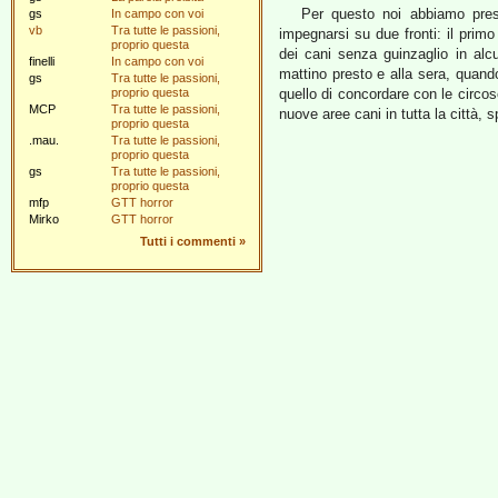
Per questo noi abbiamo pre
gs
In campo con voi
vb
Tra tutte le passioni,
impegnarsi su due fronti: il primo
proprio questa
dei cani senza guinzaglio in alcu
finelli
In campo con voi
mattino presto e alla sera, quan
gs
Tra tutte le passioni,
proprio questa
quello di concordare con le circos
MCP
Tra tutte le passioni,
nuove aree cani in tutta la città,
proprio questa
.mau.
Tra tutte le passioni,
proprio questa
gs
Tra tutte le passioni,
proprio questa
mfp
GTT horror
Mirko
GTT horror
Tutti i commenti
»