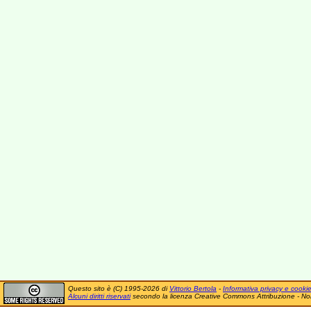
Questo sito è (C) 1995-2026 di
Vittorio Bertola
-
Informativa privacy e cooki
Alcuni diritti riservati
secondo la licenza Creative Commons Attribuzione - No