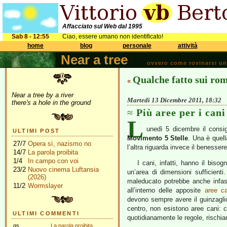
Affacciato sul Web dal 1995
Sab 8 - 12:55
Ciao, essere umano non identificato!
home
blog
personale
attività
Near a tree
ovvero come rovinarsi una 
Qualche fatto sui ro
«
Near a tree by a river
Martedì 13 Dicembre 2011, 18:32
there's a hole in the ground
Più aree per i cani
L
unedì 5 dicembre il consi
ULTIMI POST
Movimento 5 Stelle
. Una è quel
27/7
Opera sì, nazismo no
l’altra riguarda invece il benessere
14/7
La parola proibita
1/4
In campo con voi
I cani, infatti, hanno il biso
23/2
Nuovo cinema Luftansia
un’area di dimensioni sufficient
(2026)
maleducato potrebbe anche infasti
11/2
Wormslayer
all’interno delle apposite
aree ca
devono sempre avere il guinzagli
centro, non esistono aree cani: c
ULTIMI COMMENTI
quotidianamente le regole, rischia
gs
La parola proibita