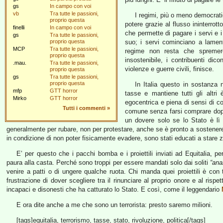
gs
In campo con voi
vb
Tra tutte le passioni,
I regimi, più o meno democratic
proprio questa
potere grazie al flusso ininterrot
finelli
In campo con voi
che permette di pagare i servi e i 
gs
Tra tutte le passioni,
proprio questa
suo; i servi cominciano a lament
MCP
Tra tutte le passioni,
regime non resta che spremere
proprio questa
insostenibile, i contribuenti d
.mau.
Tra tutte le passioni,
violenze e guerre civili, finisce.
proprio questa
gs
Tra tutte le passioni,
proprio questa
In Italia questo in sostanza
mfp
GTT horror
tasse e mantiene tutti gli altr
Mirko
GTT horror
egocentrica e piena di sensi di col
Tutti i commenti
»
comune senza farsi comprare dopo
un dovere solo se lo Stato è lì p
generalmente per rubare, non per protestare, anche se è pronto a sostenere
in condizione di non poter fisicamente evadere, sono stati educati a stare zi
E’ per questo che i pacchi bomba e i proiettili inviati ad Equitalia, p
paura alla casta. Perché sono troppi per essere mandati solo dai soliti
“ana
venire a patti o di ungere qualche ruota. Chi manda quei proiettili è con t
frustrazione di dover scegliere tra il rinunciare al proprio onore e al risp
incapaci e disonesti che ha catturato lo Stato. E così, come il leggendario
E ora dite anche a me che sono un terrorista: presto saremo milioni.
[tags]equitalia, terrorismo, tasse, stato, rivoluzione, politica[/tags]