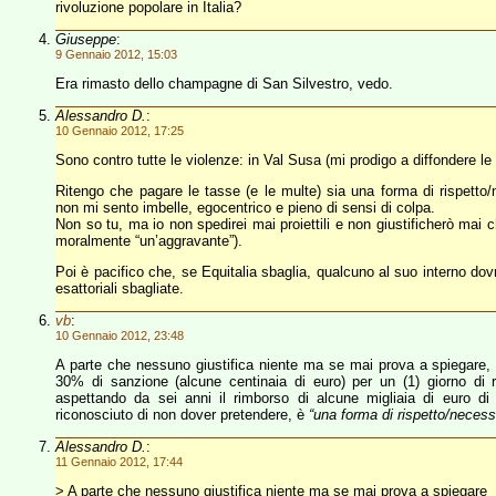
rivoluzione popolare in Italia?
Giuseppe
:
9 Gennaio 2012, 15:03
Era rimasto dello champagne di San Silvestro, vedo.
Alessandro D.
:
10 Gennaio 2012, 17:25
Sono contro tutte le violenze: in Val Susa (mi prodigo a diffondere 
Ritengo che pagare le tasse (e le multe) sia una forma di rispetto/
non mi sento imbelle, egocentrico e pieno di sensi di colpa.
Non so tu, ma io non spedirei mai proiettili e non giustificherò mai ch
moralmente “un’aggravante”).
Poi è pacifico che, se Equitalia sbaglia, qualcuno al suo interno dov
esattoriali sbagliate.
vb
:
10 Gennaio 2012, 23:48
A parte che nessuno giustifica niente ma se mai prova a spiegare, 
30% di sanzione (alcune centinaia di euro) per un (1) giorno di 
aspettando da sei anni il rimborso di alcune migliaia di euro d
riconosciuto di non dover pretendere, è
“una forma di rispetto/necess
Alessandro D.
:
11 Gennaio 2012, 17:44
> A parte che nessuno giustifica niente ma se mai prova a spiegare