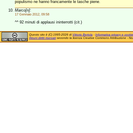
populismo ne hanno francamente le tasche piene.
Marco[n]
:
17 Gennaio 2012, 09:58
^^ 92 minuti di applausi ininterrotti (cit.)
Questo sito è (C) 1995-2026 di
Vittorio Bertola
-
Informativa privacy e cooki
Alcuni diritti riservati
secondo la licenza Creative Commons Attribuzione - No