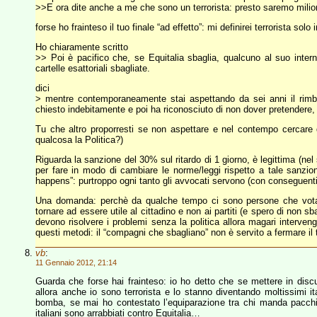
>>E ora dite anche a me che sono un terrorista: presto saremo milio
forse ho frainteso il tuo finale “ad effetto”: mi definirei terrorista sol
Ho chiaramente scritto
>> Poi è pacifico che, se Equitalia sbaglia, qualcuno al suo inte
cartelle esattoriali sbagliate.
dici
> mentre contemporaneamente stai aspettando da sei anni il rimbo
chiesto indebitamente e poi ha riconosciuto di non dover pretendere, 
Tu che altro proporresti se non aspettare e nel contempo cercare d
qualcosa la Politica?)
Riguarda la sanzione del 30% sul ritardo di 1 giorno, è legittima (nel s
per fare in modo di cambiare le norme/leggi rispetto a tale sanzion
happens”: purtroppo ogni tanto gli avvocati servono (con conseguenti 
Una domanda: perchè da qualche tempo ci sono persone che votan
tornare ad essere utile al cittadino e non ai partiti (e spero di non s
devono risolvere i problemi senza la politica allora magari interve
questi metodi: il “compagni che sbagliano” non è servito a fermare il 
vb
:
11 Gennaio 2012, 21:14
Guarda che forse hai frainteso: io ho detto che se mettere in discuss
allora anche io sono terrorista e lo stanno diventando moltissimi i
bomba, se mai ho contestato l’equiparazione tra chi manda pacchi
italiani sono arrabbiati contro Equitalia…