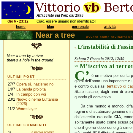
Affacciato sul Web dal 1995
Gio 6 - 23:12
Ciao, essere umano non identificato!
home
blog
personale
attività
Near a tree
ovvero come rovinarsi una 
L’instabilità di Fassi
«
Near a tree by a river
Sabato 7 Gennaio 2012, 12:59
there's a hole in the ground
M’iscrivo ai terror
C’
è un motivo per cui la po
ULTIMI POST
giorni dell’anno una imponente e 
27/7
Opera sì, nazismo no
e contro qualsiasi
tentativo di cap
14/7
La parola proibita
Stato italiano, dagli anni di pio
1/4
In campo con voi
quando gli conveniva.
23/2
Nuovo cinema Luftansia
(2026)
Da che mondo è mondo, difatt
11/2
Wormslayer
regimi e di scatenare genuine e ina
dall’esercito e/o dalla
CIA
, com
solitamente usato come scusa per 
ULTIMI COMMENTI
che il giorno dopo sono già diment
gs
La parola proibita
più lunghi. E’ il rifiuto di pagare le