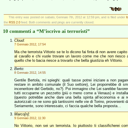
This entry was posted on sabato, Gennaio 7th, 2012 at 12:59 pm, and is filed under
I
the
RSS 2.0
feed. Both comments and pings are currently closed.
10 commenti a “M’iscrivo ai terroristi”
Cloud
:
7 Gennaio 2012, 17:54
Ma che terrorista Vittorio se te lo dicono fai finta di non avere capi
al cavallo e chi vuole trovare un lavoro come me che non riesco a 
quello che lo bacia riesce a trovarlo che bella giustizia eh Vittorio.
Berto
:
8 Gennaio 2012, 14:55
Gentile Bertola, mi spieghi: quali tasse potrei iniziare a non paga
restare in ambito comunale (il Suo settore), Lei proporrebbe di sme
inceneritore del Gerbido, no?). Poi immagino che Lei sarebbe favorev
tutti occuparne un pezzetto (più o meno come a Venaus) e installare
(questo potrebbe anche dare una bella spinta all’economia e ai re
autorizzati ce ne sono già tantissimi nelle vie di Torino, provenienti da
Seriamente, sono interessato, ci faccia qualche bella proposta…
Marco[n]
:
9 Gennaio 2012, 11:30
No Vittorio, non sei un terrorista. Io piuttosto ti classificherei co