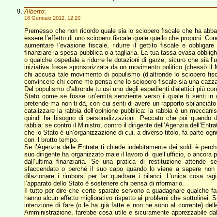
Alberto
:
16 Gennaio 2012, 12:20
Premesso che non ricordo quale sia lo sciopero fiscale che ha abba
essere l’effetto di uno sciopero fiscale quale quello che proponi. Con
aumentare l’evasione fiscale, ridurre il gettito fiscale e obbligar
finanziare la spesa pubblica o a tagliarla. La tua tassa evasa obblig
o qualche ospedale a ridurre le dotazioni di garze, sicuro che sia 
iniziativa fosse sponsorizzata da un movimento politico (chessò i
chi accusa tale movimento di populismo (d’altronde lo sciopero fisc
convincere chi come me pensa che lo sciopero fiscale sia una cazzata 
Del populismo d’altronde tu usi uno degli espedienti dialettici più co
Stato come se fosse un’entità senziente verso il quale ti senti i
pretende ma non ti dà, con cui senti di avere un rapporto sbilanciat
catalizzare la rabbia dell’opinione pubblica: la rabbia è un meccani
quindi ha bisogno di personalizzazioni. Peccato che poi quando de
rabbia: se contro il Ministro, contro il dirigente dell’Agenzia dell’Entr
che lo Stato è un’organizzazione di cui, a diverso titolo, fa parte ogn
con il brutto tempo.
Se l’Agenzia delle Entrate ti chiede indebitamente dei soldi è perch
suo dirigente ha organizzato male il lavoro di quell’ufficio, o ancora pe
dall’ultima finanziaria. Se una pratica di restituzione attende
sfaccendato o perché il suo capo quando lo viene a sapere non 
dilazionare i rimborsi per far quadrare i bilanci. L’unica cosa r
l’apparato dello Stato è sostenere chi pensa di riformarlo.
Il tutto per dire che certe sparate servono a guadagnare qualche f
hanno alcun effetto migliorativo rispetto ai problemi che sottolinei. 
intenzione di fare (o le ha già fatte e non ne sono al corrente) del
Amministrazione, farebbe cosa utile e sicuramente apprezzabile dal s