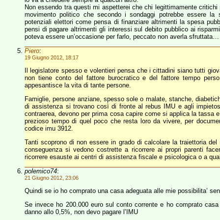
Non essendo tra questi mi aspetterei che chi legittimamente critich
movimento politico che secondo i sondaggi potrebbe essere la se
potenziali elettori come pensa di finanziare altrimenti la spesa pubb
pensi di pagare altrimenti gli interessi sul debito pubblico ai rispa
poteva essere un’occasione per farlo, peccato non averla sfruttata…
Piero
:
19 Giugno 2012, 18:17
Il legislatore spesso e volentieri pensa che i cittadini siano tutti gio
non tiene conto del fattore burocratico e del fattore tempo pers
appesantisce la vita di tante persone.
Famiglie, persone anziane, spesso sole o malate, stanche, diabetich
di assistenza si trovano così di fronte al rebus IMU e agli impietos
contraerea, devono per prima cosa capire come si applica la tassa e 
prezioso tempo di quel poco che resta loro da vivere, per documenta
codice imu 3912.
Tanti scoprono di non essere in grado di calcolare la traiettoria del
conseguenza si vedono costrette a ricorrere ai propri parenti fac
ricorrere esauste ai centri di assistenza fiscale e psicologica o a qu
polemico74
:
21 Giugno 2012, 23:06
Quindi se io ho comprato una casa adeguata alle mie possibilita’ sen
Se invece ho 200.000 euro sul conto corrente e ho comprato casa
danno allo 0,5%, non devo pagare l’IMU