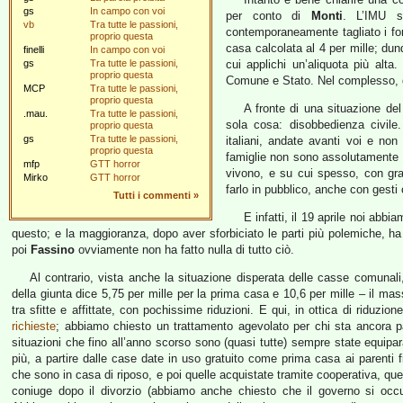
gs
In campo con voi
per conto di
Monti
. L’IMU s
vb
Tra tutte le passioni,
contemporaneamente tagliato i fo
proprio questa
casa calcolata al 4 per mille; dun
finelli
In campo con voi
gs
Tra tutte le passioni,
cui applichi un’aliquota più alta
proprio questa
Comune e Stato. Nel complesso, du
MCP
Tra tutte le passioni,
proprio questa
A fronte di una situazione de
.mau.
Tra tutte le passioni,
sola cosa: disobbedienza civile
proprio questa
gs
Tra tutte le passioni,
italiani, andate avanti voi e n
proprio questa
famiglie non sono assolutamente i
mfp
GTT horror
vivono, e su cui spesso, con gr
Mirko
GTT horror
farlo in pubblico, anche con gesti
Tutti i commenti
»
E infatti, il 19 aprile noi ab
questo; e la maggioranza, dopo aver sforbiciato le parti più polemiche, h
poi
Fassino
ovviamente non ha fatto nulla di tutto ciò.
Al contrario, vista anche la situazione disperata delle casse comunali,
della giunta dice 5,75 per mille per la prima casa e 10,6 per mille – il ma
tra sfitte e affittate, con pochissime riduzioni. E qui, in ottica di riduz
richieste
; abbiamo chiesto un trattamento agevolato per chi sta ancora pa
situazioni che fino all’anno scorso sono (quasi tutte) sempre state equipa
più, a partire dalle case date in uso gratuito come prima casa ai parenti 
che sono in casa di riposo, e poi quelle acquistate tramite cooperativa, que
coniuge dopo il divorzio (abbiamo anche chiesto che il governo si occupi