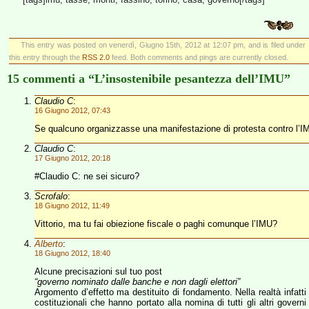
This entry was posted on venerdì, Giugno 15th, 2012 at 12:07 pm, and is filed under
this entry through the
RSS 2.0
feed. Both comments and pings are currently closed.
15 commenti a “L’insostenibile pesantezza dell’IMU”
Claudio C
:
16 Giugno 2012, 07:43
Se qualcuno organizzasse una manifestazione di protesta contro l’I
Claudio C
:
17 Giugno 2012, 20:18
#Claudio C: ne sei sicuro?
Scrofalo
:
18 Giugno 2012, 11:49
Vittorio, ma tu fai obiezione fiscale o paghi comunque l’IMU?
Alberto
:
18 Giugno 2012, 18:40
Alcune precisazioni sul tuo post
“governo nominato dalle banche e non dagli elettori”
Argomento d’effetto ma destituito di fondamento. Nella realtà infat
costituzionali che hanno portato alla nomina di tutti gli altri govern