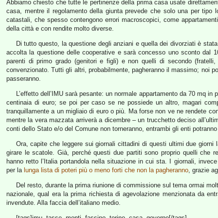
Abbiamo chiesto che tutte le pertinenze della prima casa usate direttamente
casa, mentre il regolamento della giunta prevede che solo una per tipo l
catastali, che spesso contengono errori macroscopici, come appartamenti 
della città e con rendite molto diverse.
Di tutto questo, la questione degli anziani e quella dei divorziati è stata
accolta la questione delle cooperative e sarà concesso uno sconto dal 10,
parenti di primo grado (genitori e figli) e non quelli di secondo (fratelli
convenzionato. Tutti gli altri, probabilmente, pagheranno il massimo; noi
passeranno.
L’effetto dell’IMU sarà pesante: un normale appartamento da 70 mq in p
centinaia di euro; se poi per caso se ne possiede un altro, magari compra
tranquillamente a un migliaio di euro o più. Ma forse non ve ne rendete cont
mentre la vera mazzata arriverà a dicembre – un trucchetto deciso all’ultim
conti dello Stato e/o del Comune non torneranno, entrambi gli enti potrann
Ora, capite che leggere sui giornali cittadini di questi ultimi due giorni 
girare le scatole. Già, perché questi due partiti sono proprio quelli che
hanno retto l’Italia portandola nella situazione in cui sta. I giornali, inve
per la
lunga lista di poteri più o meno forti che non la pagheranno
, grazie a
Del resto, durante la prima riunione di commissione sul tema ormai molt
nazionale, qual era la prima richiesta di agevolazione menzionata da entram
invendute. Alla faccia dell’italiano medio.
[tags]imu, tasse, monti, fassino, torino, casa, governo[/tags]