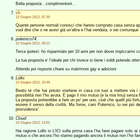
Bella proposta…complimentoni…
vb
:
22 Giugno 2012, 07:30
Quante persone normali conosci che hanno comprato casa senza ap
vuol dire che o ne avevi già un’altra e l’hai venduta, o sei comunqu
polemico74
:
22 Giugno 2012, 09:21
Terza ipotesi: ho risparmiato per 10 anni per non dover impiccarmi 
La tua proposta e’ l’ideale per chi invece si tiene i soldi potendo otten
Attendo poi risposte chiare su matrimoni gay e adozioni
Lollo
:
22 Giugno 2012, 10:49
Beato te che hai potuto startene in casa coi tuoi a mettere via 
possibilità non l’ho avuta. E pago il mio mutuo (e la mia Imu) senza fa
La proposta porterebbe a fare un po’ per uno, cioè che quelli più fo
essere il senso della civiltà. Ma forse, caro Polemico, tu sei più del 
provvidenza”.
Cloud
:
22 Giugno 2012, 13:01
Hai ragione Lollo io L’ICI sulla prima casa l’ha farei pagare solo ai 
mutuo o che ancora l’ho stanno pagando ancora il mutuo non l’ho fare