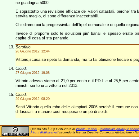
ne guadagna 5000.
E soprattutto una revisione efficace dei valori catastali, perche’ tra 
servita meglio, ci sono differenze inaccettabili.
Chiediamo poi la progressivita’ dell’Irpef comunale e di quella regiona
Invece di proporre solo le soluzioni piu’ banali e spesso errate bi
capire di cosa si sta parlando.
Scrofalo
:
26 Giugno 2012, 12:44
Vittorio,scusa se ripeto la domanda, ma tu fai obiezione fiscale o 
Cloud
:
27 Giugno 2012, 19:08
Vittorio adesso siamo al 21,0 per cento e il PD-L e al 25,5 per cento 
ministri sento una vittoria nel 2013.
Cloud
:
29 Giugno 2012, 08:20
Senti Vittorio quella roba delle olimpiadi 2006 perchè il comune non l
di lasciarli a marcire così recuperano un pò di soldi.
Questo sito è (C) 1995-2026 di
Vittorio Bertola
-
Informativa privacy e cooki
Alcuni diritti riservati
secondo la licenza Creative Commons Attribuzione - No