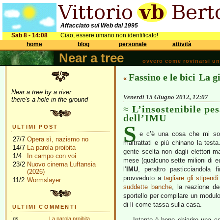
Affacciato sul Web dal 1995
Sab 8 - 14:08
Ciao, essere umano non identificato!
home
blog
personale
attività
Near a tree
ovvero come rovinarsi una 
Fassino e le bici
La gi
«
Near a tree by a river
Venerdì 15 Giugno 2012, 12:07
there's a hole in the ground
L’insostenibile pe
dell’IMU
S
ULTIMI POST
e c’è una cosa che mi sor
27/7
Opera sì, nazismo no
maltrattati e più chinano la testa
14/7
La parola proibita
gente scelta non dagli elettori 
1/4
In campo con voi
mese (qualcuno sette milioni di 
23/2
Nuovo cinema Luftansia
l’
IMU
, peraltro pasticciandola
(2026)
provveduto a
tagliare gli stipend
11/2
Wormslayer
suddette banche
, la reazione deg
sportello per compilare un modulo
di lì come tassa sulla casa.
ULTIMI COMMENTI
gs
La parola proibita
Intanto è bene chiarire una c