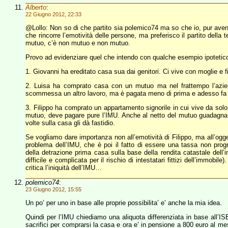
Alberto
:
22 Giugno 2012, 22:33
@Lollo: Non so di che partito sia polemico74 ma so che io, pur aven
che rincorre l’emotività delle persone, ma preferisco il partito della t
mutuo, c’è non mutuo e non mutuo.
Provo ad evidenziare quel che intendo con qualche esempio ipotetic
1. Giovanni ha ereditato casa sua dai genitori. Ci vive con moglie e f
2. Luisa ha comprato casa con un mutuo ma nel frattempo l’azien
scommessa un altro lavoro, ma è pagata meno di prima e adesso fa fa
3. Filippo ha comprato un appartamento signorile in cui vive da solo
mutuo, deve pagare pure l’IMU. Anche al netto del mutuo guadagna mo
volte sulla casa gli dà fastidio.
Se vogliamo dare importanza non all’emotività di Filippo, ma all’ogget
problema dell’IMU, che è poi il fatto di essere una tassa non progr
della detrazione prima casa sulla base della rendita catastale dell’i
difficile e complicata per il rischio di intestatari fittizi dell’immob
critica l’iniquità dell’IMU…
polemico74
:
23 Giugno 2012, 15:55
Un po’ per uno in base alle proprie possibilita’ e’ anche la mia idea.
Quindi per l’IMU chiediamo una aliquota differenziata in base all’ISE
sacrifici per comprarsi la casa e ora e’ in pensione a 800 euro al 