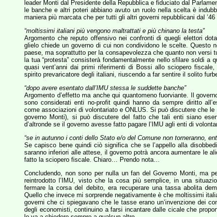
leader Monti dal Presidente della Repubblica e fiduciato dal Parlame
le banche e altri poteri abbiano avuto un ruolo nella scelta è indu
maniera più marcata che per tutti gli altri governi repubblicani dal ’4
“moltissimi italiani più vengono maltrattati e più chinano la testa”
Argomento che reputo offensivo nei confronti di quegli elettori dot
glielo chiede un governo di cui non condividono le scelte. Questo no
paese, ma soprattutto per la consapevolezza che quanto non versi tu 
la tua “protesta” consisterà fondamentalmente nello sfilare soldi a q
quasi vent’anni dai primi riferimenti di Bossi allo sciopero fiscale,
spirito prevaricatore degli italiani, riuscendo a far sentire il solito fur
“dopo avere esentato dall’IMU stessa le suddette banche”
Argomento d’effetto ma anche qui quantomeno fuorviante. Il governo 
sono considerati enti no-profit quindi hanno da sempre diritto all
come associazioni di volontariato e ONLUS. Si può discutere che le fo
governo Monti), si può discutere del fatto che tali enti siano ese
d’altronde se il governo avesse fatto pagare l’IMU agli enti di volonta
“se in autunno i conti dello Stato e/o del Comune non torneranno, ent
Se capisco bene quindi ciò significa che se l’appello alla disobbed
saranno inferiori alle attese, il governo potrà ancora aumentare le al
fatto la sciopero fiscale. Chiaro… Prendo nota…
Concludendo, non sono per nulla un fan del Governo Monti, ma pe
reintrodotto l’IMU, visto che la cosa più semplice, in una situazi
fermare la corsa del debito, era recuperare una tassa abolita d
Quello che invece mi sorprende negativamente è che moltissimi italian
governi che ci spiegavano che le tasse erano un’invenzione dei com
degli economisti, continuino a farsi incantare dalle cicale che propon
lo va a chiedere sempre a qualcun altro.