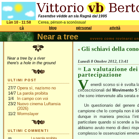
Fasendse vëdde an sla Ragnà dal 1995
Lùn 10 - 11:58
Cerea, përson-a sconòssua!
cà
blog
përsonal
atività
Near a tree
ovvero come rovinarsi una 
Gli schiavi della con
«
Near a tree by a river
Lunedì 8 Ottobre 2012, 13:41
there's a hole in the ground
La valutazione dei 
partecipazione
V
ULTIMI POST
enerdì scorso si è svolta l
27/7
Opera sì, nazismo no
circoscrizionali del
Movimento 5 S
14/7
La parola proibita
che sono intervenute alla serata e
1/4
In campo con voi
23/2
Nuovo cinema Luftansia
Un questionario del genere dà
(2026)
campione che lo compila non è ide
11/2
Wormslayer
dunque in maniera precisa l’int
particolare quando si scende a live
abbiamo avuto meno di dieci rispos
ULTIMI COMMENTI
complesso le osservazioni emerse 
gs
La parola proibita