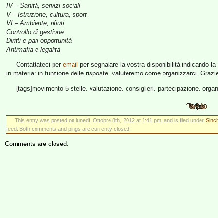
IV – Sanità, servizi sociali
V – Istruzione, cultura, sport
VI – Ambiente, rifiuti
Controllo di gestione
Diritti e pari opportunità
Antimafia e legalità
Contattateci per
email
per segnalare la vostra disponibilità indicando l
in materia: in funzione delle risposte, valuteremo come organizzarci. Grazi
[tags]movimento 5 stelle, valutazione, consiglieri, partecipazione, orga
This entry was posted on lunedì, Ottobre 8th, 2012 at 1:41 pm, and is filed under
Sinch
feed. Both comments and pings are currently closed.
Comments are closed.