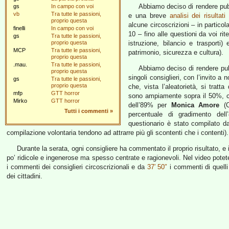
Abbiamo deciso di rendere pub
gs
In campo con voi
vb
Tra tutte le passioni,
e una breve
analisi dei risultati
c
proprio questa
alcune circoscrizioni – in particol
finelli
In campo con voi
10 – fino alle questioni da voi ri
gs
Tra tutte le passioni,
proprio questa
istruzione, bilancio e trasporti
MCP
Tra tutte le passioni,
patrimonio, sicurezza e cultura).
proprio questa
.mau.
Tra tutte le passioni,
Abbiamo deciso di rendere pubb
proprio questa
singoli consiglieri, con l’invito 
gs
Tra tutte le passioni,
proprio questa
che, vista l’aleatorietà, si tratt
mfp
GTT horror
sono ampiamente sopra il 50%, 
Mirko
GTT horror
dell’89% per
Monica Amore
(C
Tutti i commenti
»
percentuale di gradimento de
questionario è stato compilato da 
compilazione volontaria tendono ad attrarre più gli scontenti che i contenti).
Durante la serata, ogni consigliere ha commentato il proprio risultato, e i
po’ ridicole e ingenerose ma spesso centrate e ragionevoli. Nel video potete 
i commenti dei consiglieri circoscrizionali e da
37′ 50″
i commenti di quell
dei cittadini.