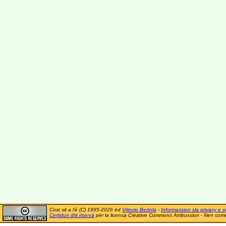
Cost sit a l'è (C) 1995-2026 ëd
Vittorio Bertola
-
Informassion sla privacy e si
Certidun drit riservà
për la licensa Creative Commons Atribussion - Nen comer