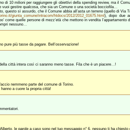
gno di 10 milioni per raggiungere gli obiettivi della spending review, ma il Com
e vuoi gestire qualcosa, che sia un Comune o una società bocciofila…
atto, questo sì assurdo, che il Comune abbia all’asta un terreno (quello di Via
orino.it/giunta_comune/intracom/htdocs/2012/2012_01675.html
), dopo due an
 po’ come quelle persone di mezz’età che mettono in vendita l’appartamento d
 compri nessuno…
ano pure più tasse da pagare. Bell’osservazione!
lla città intera così ci saranno meno tasse. Fila che è un piacere…!
 faccio nemmeno parte del comune di Torino.
 hanno a cuore la propria città!
mmentatori.
Alberto, le parole a caso sono nel tuo messaggio n° 6, nessuno ti ha chiesto 