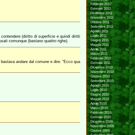
Febbraio 2012
Gennaio 2012
Dicembre 2011
Novembre 2011
Ottobre 2011
Settembre 2011
Agosto 2011
Luglio 2011
ntendere (diritto di superficie e quindi diritti
Giugno 2011
 usati comunque (bastano quattro righe).
Maggio 2011
Aprile 2011
Marzo 2011
Febbraio 2011
e) bastava andare dal comune e dire: “Ecco qua
Gennaio 2011
Dicembre 2010
Novembre 2010
Ottobre 2010
Settembre 2010
Agosto 2010
Luglio 2010
Giugno 2010
Maggio 2010
Aprile 2010
Marzo 2010
Febbraio 2010
Gennaio 2010
Dicembre 2009
Novembre 2009
Ottobre 2009