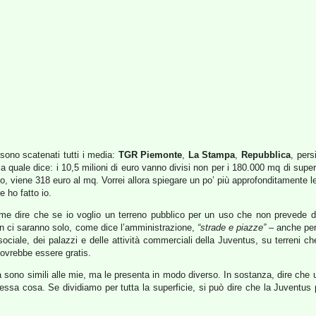
 sono scatenati tutti i media:
TGR Piemonte
,
La Stampa
,
Repubblica
, per
a quale dice: i 10,5 milioni di euro vanno divisi non per i 180.000 mq di superf
o, viene 318 euro al mq. Vorrei allora spiegare un po’ più approfonditamente l
 ho fatto io.
 come dire che se io voglio un terreno pubblico per un uso che non prevede d
non ci saranno solo, come dice l’amministrazione,
“strade e piazze”
– anche per
sociale, dei palazzi e delle attività commerciali della Juventus, su terreni 
dovrebbe essere gratis.
à sono simili alle mie, ma le presenta in modo diverso. In sostanza, dire che
essa cosa. Se dividiamo per tutta la superficie, si può dire che la Juventus