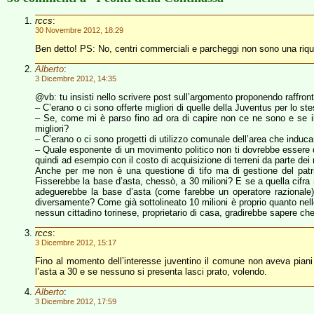
rccs
:
30 Novembre 2012, 18:29
Ben detto! PS: No, centri commerciali e parcheggi non sono una riqua
Alberto
:
3 Dicembre 2012, 14:35
@vb: tu insisti nello scrivere post sull’argomento proponendo raffront
– C’erano o ci sono offerte migliori di quelle della Juventus per lo st
– Se, come mi è parso fino ad ora di capire non ce ne sono e se il 
migliori?
– C’erano o ci sono progetti di utilizzo comunale dell’area che inducan
– Quale esponente di un movimento politico non ti dovrebbe essere dif
quindi ad esempio con il costo di acquisizione di terreni da parte dei 
Anche per me non è una questione di tifo ma di gestione del patri
Fisserebbe la base d’asta, chessò, a 30 milioni? E se a quella cif
adeguerebbe la base d’asta (come farebbe un operatore razionale) o
diversamente? Come già sottolineato 10 milioni è proprio quanto nelle
nessun cittadino torinese, proprietario di casa, gradirebbe sapere che
rccs
:
3 Dicembre 2012, 15:17
Fino al momento dell’interesse juventino il comune non aveva piani p
l’asta a 30 e se nessuno si presenta lasci prato, volendo.
Alberto
:
3 Dicembre 2012, 17:59