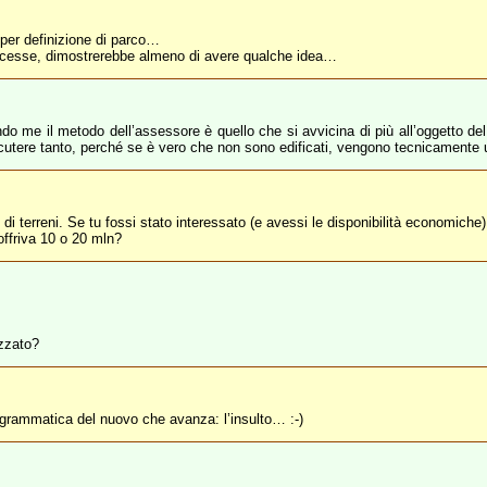
 per definizione di parco…
 dicesse, dimostrerebbe almeno di avere qualche idea…
o me il metodo dell’assessore è quello che si avvicina di più all’oggetto del co
iscutere tanto, perché se è vero che non sono edificati, vengono tecnicamente
di terreni. Se tu fossi stato interessato (e avessi le disponibilità economich
offriva 10 o 20 mln?
izzato?
ogrammatica del nuovo che avanza: l’insulto… :-)