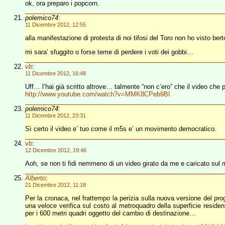
ok, ora preparo i popcorn.
polemico74
:
11 Dicembre 2012, 12:55
alla manifestazione di protesta di noi tifosi del Toro non ho visto bert
mi sara’ sfuggito o forse teme di perdere i voti dei gobbi…
vb
:
11 Dicembre 2012, 16:48
Uff… l’hai già scritto altrove… talmente “non c’ero” che il video che 
http://www.youtube.com/watch?v=MMK8CPeb9BI
polemico74
:
11 Dicembre 2012, 23:31
Sì certo il video e’ tuo come il m5s e’ un movimento democratico.
vb
:
12 Dicembre 2012, 19:46
Aoh, se non ti fidi nemmeno di un video girato da me e caricato su
Alberto
:
21 Dicembre 2012, 11:18
Per la cronaca, nel frattempo la perizia sulla nuova versione del pro
una veloce verifica sul costo al metroquadro della superficie residenz
per i 600 metri quadri oggetto del cambio di destinazione…