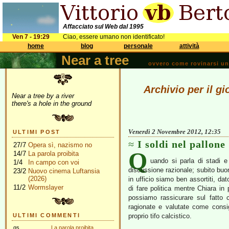
Affacciato sul Web dal 1995
Ven 7 - 19:29
Ciao, essere umano non identificato!
home
blog
personale
attività
Near a tree
ovvero come rovinarsi una 
Archivio per il g
Near a tree by a river
there's a hole in the ground
Venerdì 2 Novembre 2012, 12:35
ULTIMI POST
I soldi nel pallone
27/7
Opera sì, nazismo no
Q
14/7
La parola proibita
uando si parla di stadi e 
1/4
In campo con voi
discussione razionale; subito buon
23/2
Nuovo cinema Luftansia
(2026)
in ufficio siamo ben assortiti, da
11/2
Wormslayer
di fare politica mentre Chiara in
possiamo rassicurare sul fatto 
ragionate e valutate come consigl
ULTIMI COMMENTI
proprio tifo calcistico.
gs
La parola proibita