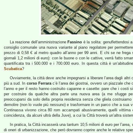
La reazione dell’amministrazione
Fassino
è la solita: genuflettendosi
consiglio comunale una nuova variante al piano regolatore per permettere 
prezzo di 0,58 € al metro quadro all’anno per 99 anni. E chi se ne frega 
giornali 1,2 milioni di euro): con le buone o con le cattive, verrà fatt
quantificata tra i 500.000 e i 700.000 euro. In questa città è un’abitudi
Scubatica
?
Ovviamente, la città deve anche impegnarsi a liberare l’area dagli altri 
più a sud. In
corso Ferrara
c’è l’area dei giostrai, ovvero un piazzale che
l’anno e per il resto hanno costruito capanne e casette: pare che i costi sia
per costruire da qualche altra parte una nuova area (a me sfugge p
preoccuparsi da solo della propria residenza senza che gliela costruiamo n
demolire (non lo vuole più nessuno) e trasformare in un parco che a sua v
Continassa vivono circa 80 rom accampati abusivamente, quelli vittima d
coincidenza, da alcuni ultrà della Juve), a cui la Città troverà un’altra sist
In pratica, la Città incasserà una tantum 10,5 milioni di euro per l’area, 
di oneri di urbanizzazione, che però dovranno coprire anche le relative spes