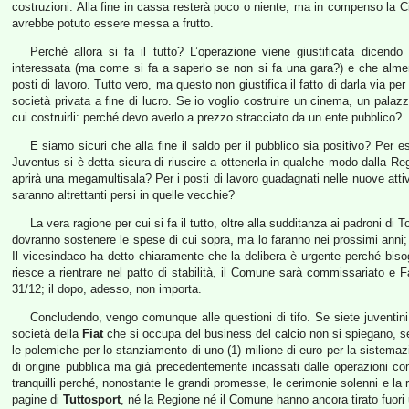
costruzioni. Alla fine in cassa resterà poco o niente, ma in compenso la 
avrebbe potuto essere messa a frutto.
Perché allora si fa il tutto? L’operazione viene giustificata dicend
interessata (ma come si fa a saperlo se non si fa una gara?) e che alme
posti di lavoro. Tutto vero, ma questo non giustifica il fatto di darla via p
società privata a fine di lucro. Se io voglio costruire un cinema, un palaz
cui costruirli: perché devo averlo a prezzo stracciato da un ente pubblico?
E siamo sicuri che alla fine il saldo per il pubblico sia positivo? Per
Juventus si è detta sicura di riuscire a ottenerla in qualche modo dalla Re
aprirà una megamultisala? Per i posti di lavoro guadagnati nelle nuove attiv
saranno altrettanti persi in quelle vecchie?
La vera ragione per cui si fa il tutto, oltre alla sudditanza ai padroni di
dovranno sostenere le spese di cui sopra, ma lo faranno nei prossimi anni; 
Il vicesindaco ha detto chiaramente che la delibera è urgente perché bisog
riesce a rientrare nel patto di stabilità, il Comune sarà commissariato e 
31/12; il dopo, adesso, non importa.
Concludendo, vengo comunque alle questioni di tifo. Se siete juventini, 
società della
Fiat
che si occupa del business del calcio non si spiegano, se
le polemiche per lo stanziamento di uno (1) milione di euro per la sistemazi
di origine pubblica ma già precedentemente incassati dalle operazioni com
tranquilli perché, nonostante le grandi promesse, le cerimonie solenni e la 
pagine di
Tuttosport
, né la Regione né il Comune hanno ancora tirato fuori u