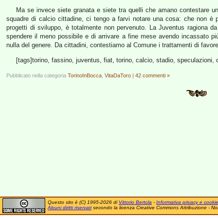
Ma se invece siete granata e siete tra quelli che amano contestare un
squadre di calcio cittadine, ci tengo a farvi notare una cosa: che non è 
progetti di sviluppo, è totalmente non pervenuto. La Juventus ragiona da 
spendere il meno possibile e di arrivare a fine mese avendo incassato p
nulla del genere. Da cittadini, contestiamo al Comune i trattamenti di favore
[tags]torino, fassino, juventus, fiat, torino, calcio, stadio, speculazioni
Pubblicato nella categoria
TorinoInBocca
,
VitaDaToro
|
42 commenti »
Questo sito è (C) 1995-2026 di
Vittorio Bertola
-
Informativa privacy e cooki
Alcuni diritti riservati
secondo la licenza Creative Commons Attribuzione - No