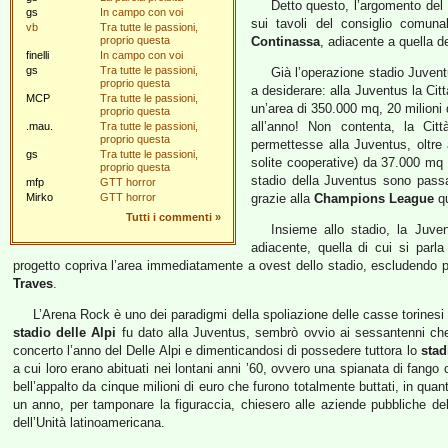
Detto questo, l’argomento del
gs
In campo con voi
sui tavoli del consiglio comuna
vb
Tra tutte le passioni,
proprio questa
Continassa
, adiacente a quella d
finelli
In campo con voi
gs
Tra tutte le passioni,
Già l’operazione stadio Juvent
proprio questa
a desiderare: alla Juventus la Citt
MCP
Tra tutte le passioni,
un’area di 350.000 mq, 20 milioni 
proprio questa
all’anno! Non contenta, la Cit
.mau.
Tra tutte le passioni,
proprio questa
permettesse alla Juventus, oltre
gs
Tra tutte le passioni,
solite cooperative) da 37.000 mq 
proprio questa
stadio della Juventus sono passat
mfp
GTT horror
Mirko
GTT horror
grazie alla
Champions League
qu
Tutti i commenti
»
Insieme allo stadio, la Juve
adiacente, quella di cui si parla
progetto copriva l’area immediatamente a ovest dello stadio, escludendo pe
Traves
.
L’Arena Rock è uno dei paradigmi della spoliazione delle casse torinesi 
stadio delle Alpi
fu dato alla Juventus, sembrò ovvio ai sessantenni ch
concerto l’anno del Delle Alpi e dimenticandosi di possedere tuttora lo
stad
a cui loro erano abituati nei lontani anni ’60, ovvero una spianata di fango
bell’appalto da cinque milioni di euro che furono totalmente buttati, in qua
un anno, per tamponare la figuraccia, chiesero alle aziende pubbliche del t
dell’Unità latinoamericana.