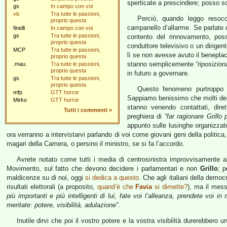
sperticate a prescindere; posso 
gs
In campo con voi
vb
Tra tutte le passioni,
Perciò, quando leggo reso
proprio questa
campanello d’allarme. Se parlate
finelli
In campo con voi
gs
Tra tutte le passioni,
contento del rinnovamento, pos
proprio questa
conduttore televisivo o un dirige
MCP
Tra tutte le passioni,
lì se non avesse avuto il beneplaci
proprio questa
stanno semplicemente
“riposizio
.mau.
Tra tutte le passioni,
proprio questa
in futuro a governare.
gs
Tra tutte le passioni,
proprio questa
Questo fenomeno purtroppo 
mfp
GTT horror
Sappiamo benissimo che molti dei 
Mirko
GTT horror
stanno venendo contattati, dire
Tutti i commenti
»
preghiera di
“far ragionare Grillo 
appunto sulle lusinghe organizzate
ora verranno a intervistarvi parlando di voi come giovani geni della politic
magari della Camera, o persino il ministro, se si fa l’accordo.
Avrete notato come tutti i media di centrosinistra improvvisamente a
Movimento, sul fatto che devono decidere i parlamentari e non
Grillo
; 
maldicenze su di noi, oggi
si dedica a questo
. Che agli italiani della demo
risultati elettorali (a proposito,
quand’è che
Favia
si dimette?
), ma il mes
più importanti e più intelligenti di lui, fate voi l’alleanza, prendete voi 
meritate: potere, visibilità, adulazione”
.
Inutile dirvi che poi il vostro potere e la vostra visibilità durerebber