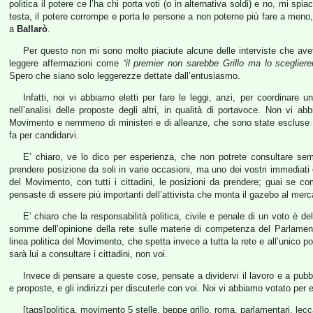
politica il potere ce l’ha chi porta voti (o in alternativa soldi) e no, mi spia
testa, il potere corrompe e porta le persone a non poterne più fare a meno, 
a
Ballarò
.
Per questo non mi sono molto piaciute alcune delle interviste che avet
leggere affermazioni come
“il premier non sarebbe Grillo ma lo scegliere
Spero che siano solo leggerezze dettate dall’entusiasmo.
Infatti, noi vi abbiamo eletti per fare le leggi, anzi, per coordinare 
nell’analisi delle proposte degli altri, in qualità di portavoce. Non vi ab
Movimento e nemmeno di ministeri e di alleanze, che sono state escluse fi
fa per candidarvi.
E’ chiaro, ve lo dico per esperienza, che non potrete consultare semp
prendere posizione da soli in varie occasioni, ma uno dei vostri immediati 
del Movimento, con tutti i cittadini, le posizioni da prendere; guai se c
pensaste di essere più importanti dell’attivista che monta il gazebo al merca
E’ chiaro che la responsabilità politica, civile e penale di un voto è de
somme dell’opinione della rete sulle materie di competenza del Parlamen
linea politica del Movimento, che spetta invece a tutta la rete e all’unico 
sarà lui a consultare i cittadini, non voi.
Invece di pensare a queste cose, pensate a dividervi il lavoro e a pubbli
e proposte, e gli indirizzi per discuterle con voi. Noi vi abbiamo votato per e
[tags]politica, movimento 5 stelle, beppe grillo, roma, parlamentari, lecc