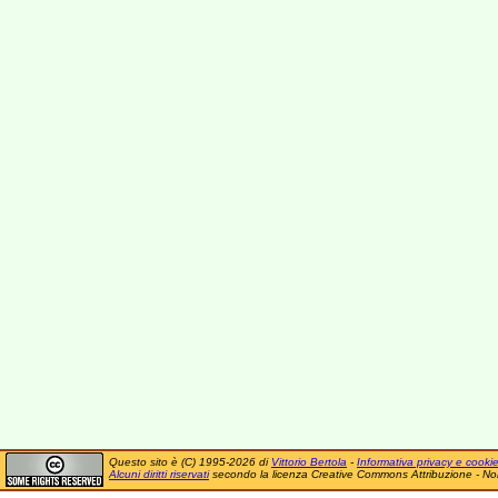
Questo sito è (C) 1995-2026 di
Vittorio Bertola
-
Informativa privacy e cooki
Alcuni diritti riservati
secondo la licenza Creative Commons Attribuzione - No