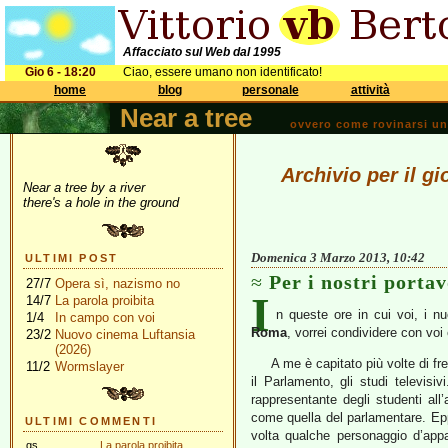
Affacciato sul Web dal 1995
Gio 6 - 18:20
Ciao, essere umano non identificato!
home
blog
personale
attività
Near a tree
ovvero come rovinarsi una 
Archivio per il g
Near a tree by a river
there's a hole in the ground
Domenica 3 Marzo 2013, 10:42
ULTIMI POST
Per i nostri porta
27/7
Opera sì, nazismo no
I
14/7
La parola proibita
n queste ore in cui voi, i nu
1/4
In campo con voi
Roma
, vorrei condividere con voi 
23/2
Nuovo cinema Luftansia
(2026)
A me è capitato più volte di fr
11/2
Wormslayer
il Parlamento, gli studi televisi
rappresentante degli studenti all’a
come quella del parlamentare. Ep
ULTIMI COMMENTI
volta qualche personaggio d’appar
gs
La parola proibita