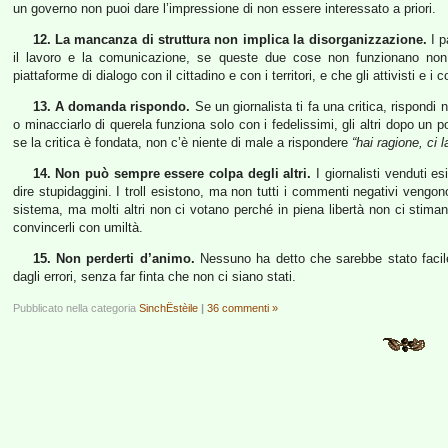
un governo non puoi dare l’impressione di non essere interessato a priori.
12. La mancanza di struttura non implica la disorganizzazione.
I p
il lavoro e la comunicazione, se queste due cose non funzionano non
piattaforme di dialogo con il cittadino e con i territori, e che gli attivisti e i 
13. A domanda rispondo.
Se un giornalista ti fa una critica, rispondi 
o minacciarlo di querela funziona solo con i fedelissimi, gli altri dopo un
se la critica è fondata, non c’è niente di male a rispondere
“hai ragione, ci 
14. Non può sempre essere colpa degli altri.
I giornalisti venduti e
dire stupidaggini. I troll esistono, ma non tutti i commenti negativi vengono
sistema, ma molti altri non ci votano perché in piena libertà non ci stima
convincerli con umiltà.
15. Non perderti d’animo.
Nessuno ha detto che sarebbe stato facile
dagli errori, senza far finta che non ci siano stati.
Pubblicato nella categoria
SinchËstèile
|
36 commenti »