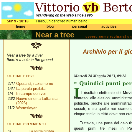
Wandering on the Web since 1995
Sun 9 - 18:18
Hello, unidentified human being!
home
blog
personal
activities
Near a tree
ovvero come rovinarsi una 
Archivio per il g
Near a tree by a river
there's a hole in the ground
Martedì 28 Maggio 2013, 09:28
ULTIMI POST
Quindici punti per
27/7
Opera sì, nazismo no
I
14/7
La parola proibita
l risultato elettorale del
Movi
1/4
In campo con voi
inatteso: alle elezioni amministr
23/2
Nuovo cinema Luftansia
(2026)
politiche, perché alle amministrat
11/2
Wormslayer
sociali, e su quello noi siamo 
cinque stelle in città dove non e
Tuttavia, una parte del calo r
ULTIMI COMMENTI
questi primi tre mesi in Pa
gs
La parola proibita