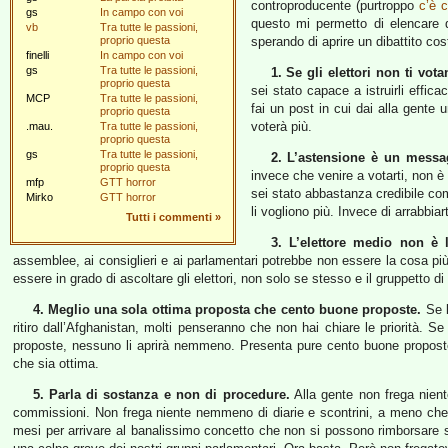
controproducente (purtroppo
c’è c
gs
In campo con voi
questo mi permetto di elencare q
vb
Tra tutte le passioni,
proprio questa
sperando di aprire un dibattito cost
finelli
In campo con voi
gs
Tra tutte le passioni,
1. Se gli elettori non ti vot
proprio questa
sei stato capace a istruirli effi
MCP
Tra tutte le passioni,
fai un post in cui dai alla gente u
proprio questa
voterà più.
.mau.
Tra tutte le passioni,
proprio questa
gs
Tra tutte le passioni,
2. L’astensione è un messa
proprio questa
invece che venire a votarti, non è 
mfp
GTT horror
sei stato abbastanza credibile com
Mirko
GTT horror
li vogliono più. Invece di arrabbiart
Tutti i commenti
»
3. L’elettore medio non è l
assemblee, ai consiglieri e ai parlamentari potrebbe non essere la cosa più i
essere in grado di ascoltare gli elettori, non solo se stesso e il gruppetto d
4. Meglio una sola ottima proposta che cento buone proposte.
Se l
ritiro dall’Afghanistan, molti penseranno che non hai chiare le priorità. S
proposte, nessuno li aprirà nemmeno. Presenta pure cento buone propo
che sia ottima.
5. Parla di sostanza e non di procedure.
Alla gente non frega nient
commissioni. Non frega niente nemmeno di diarie e scontrini, a meno che 
mesi per arrivare al banalissimo concetto che non si possono rimborsare s