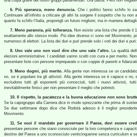
una colpa grave dei nostri gruppi parlamentari. Ora basta. Però non fregatevi
6. Più speranza, meno denuncia.
Che i politici fanno schifo lo s
Continuare all’infinito a criticare gli altri fa sorgere il sospetto che tu no
quanto fa schifo l’Italia, proponigli un futuro migliore; ma in maniera detta
7. Meno paranoia, più tolleranza.
Non esiste una lista che prende il 
esattamente allo stesso modo. Più idee diverse ci sono nel Movimento, pi
numeroso di elettori. La lista dei duri e puri prende solo i voti dei duri e puri
8. Uno vale uno non vuol dire che uno vale l’altro.
La qualità dell
elezioni amministrative. I candidati vanno scelti con cura e per merito. No
presentare liste con persone impreparate o con coppie di parenti e fidanzati
9. Meno dogmi, più merito.
Alla gente non interessa se un candidato
no, se è popolare tra gli attivisti. Alla gente interessa se è capace o no
escludono tutti gli esponenti più conosciuti, tutti i nuovi attivisti, tutt
inevitabilmente finisci per non presentare il meglio che potresti.
10. Il rispetto, la pacatezza e la buona educazione non sono brutt
Se la capogruppo alla Camera dice in modo sprezzante che prima di sostene
Se due settimane dopo dice che Rodotà adesso è il miglior presidente p
Movimento.
11. Se vuoi il mandato per governare il Paese, devi essere cred
presentare persone che siano conosciute per la loro competenza e capacità
destino del Paese a uno sconosciuto venticinquenne senza curriculum e sen