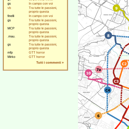
gs
In campo con voi
vb
Tra tutte le passioni,
proprio questa
finelli
In campo con voi
gs
Tra tutte le passioni,
proprio questa
MCP
Tra tutte le passioni,
proprio questa
.mau.
Tra tutte le passioni,
proprio questa
gs
Tra tutte le passioni,
proprio questa
mfp
GTT horror
Mirko
GTT horror
Tutti i commenti
»