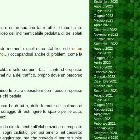
Settembre 2023
Agosto 2023
Luglio 2023
Giugno 2023
Maggio 2023
Aprile 2023
nno e come saranno fatte tutte le future piste
Dicembre 2022
ideo dell’indimenticabile pedalata di tre isolati
Novembre 2022
Ottobre 2022
Settembre 2022
esto momento: quella che stabilisce dei
criteri
Agosto 2022
Luglio 2022
ono
…) occupandosi anche di problemi come la
Giugno 2022
Aprile 2022
Marzo 2022
ualità e solo sui punti facili, tanto che spesso
Febbraio 2022
el nulla del traffico, proprio dove un percorso
Gennaio 2022
Dicembre 2021
Ottobre 2021
ando le bici a coesistere con i pedoni, spesso
Settembre 2021
Agosto 2021
e chi pedala.
Luglio 2021
Giugno 2021
opra ha di tutto, dalle fermate del pullman ai
Maggio 2021
coraggio di restringere lo spazio per le auto,
Aprile 2021
pazi.
Marzo 2021
Febbraio 2021
pando direttamente all’elaborazione di proposte
Gennaio 2021
sogni ciclistici, per poi tenerlo nel cassetto
Dicembre 2020
e aggiustato, ma che preveda di partire subito
Novembre 2020