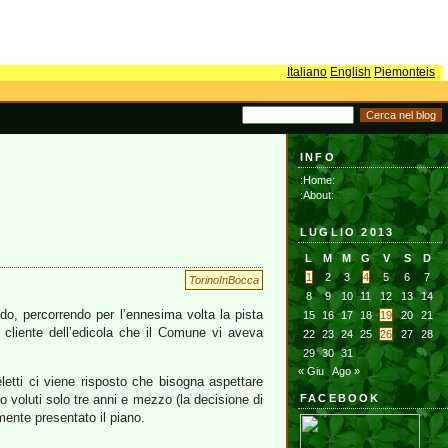
Italiano
English
Piemonteis
INFO
:Home:
:About:
LUGLIO 2013
L
M
M
G
V
S
D
1
2
3
4
5
6
7
TorinoInBocca
8
9
10
11
12
13
14
do, percorrendo per l’ennesima volta la pista
15
16
17
18
19
20
21
n cliente dell’edicola che il Comune vi aveva
22
23
24
25
26
27
28
29
30
31
« Giu
Ago »
eletti ci viene risposto che bisogna aspettare
o voluti solo tre anni e mezzo (la decisione di
FACEBOOK
lmente presentato il piano.