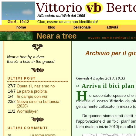
Affacciato sul Web dal 1995
Gio 6 - 19:12
Ciao, essere umano non identificato!
home
blog
personale
attività
Near a tree
ovvero come rovinarsi una 
Archivio per il g
Near a tree by a river
there's a hole in the ground
Giovedì 4 Luglio 2013, 10:33
ULTIMI POST
Arriva il bici plan
27/7
Opera sì, nazismo no
H
14/7
La parola proibita
o raccontato spesso che i
1/4
In campo con voi
ciclabile di
corso Vittorio
da
pi
23/2
Nuovo cinema Luftansia
(2026)
genialmente collocato in mezzo (da
11/2
Wormslayer
Da quando siamo stati eletti s
l’approvazione di un “bici plan” o
farlo risale a inizio 2010) ma alla
ULTIMI COMMENTI
gs
La parola proibita