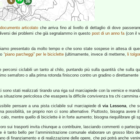
documento articolato
che arriva fino al livello di dettaglio di dove passera
 diversi dei problemi che già segnalammo in questo
post di un anno fa
(con il v
abbiamo presentato da molto tempo e che sono state sospese in attesa di qu
rio
“piano parcheggi” per le biciclette
(ultimamente, invece di metterne,
li tolg
are percorsi ciclabili un tanto al chilo, puntando più sulla quantità che sulla q
primo semaforo o alla prima rotonda finiscono contro un gradino o direttamente n
ti sono stati realizzati tirando una riga sul marciapiede con la vernice e mand
na situazione pericolosa che esaspera la difficile convivenza tra chi cammina 
ssibile pensare a una pista ciclabile sul marciapiede di
via Lessona
, che s
a possibilità, se proprio non ci sono alternative. Piuttosto, bisogna avere il 
alo, mentre quello di biciclette è in forte aumento; bisogna riequilibrare gli s
voro sui trasporti invita chiunque a contribuire, lasciando commenti o parteci
e è tanto bello per l’amministrazione comunale elaborare un grosso libro dei 
iano di finanziamento e di realizzazione delle opere, che poi potrà anche venir