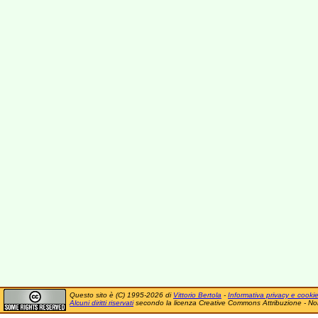
Questo sito è (C) 1995-2026 di
Vittorio Bertola
-
Informativa privacy e cooki
Alcuni diritti riservati
secondo la licenza Creative Commons Attribuzione - No