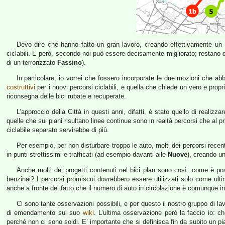
Devo dire che hanno fatto un gran lavoro, creando effettivamente un
ciclabili. E però, secondo noi può essere decisamente migliorato; restano
di un terrorizzato
Fassino
).
In particolare, io vorrei che fossero incorporate le due mozioni che 
costruttivi
per i nuovi percorsi ciclabili, e quella che chiede un vero e prop
riconsegna delle bici rubate e recuperate.
L’approccio della Città in questi anni, difatti, è stato quello di realizz
quelle che sui piani risultano linee continue sono in realtà percorsi che al 
ciclabile separato servirebbe di più.
Per esempio, per non disturbare troppo le auto, molti dei percorsi recen
in punti strettissimi e trafficati (ad esempio davanti alle
Nuove
), creando u
Anche molti dei progetti contenuti nel bici plan sono così: come è po
benzinai? I percorsi promiscui dovrebbero essere utilizzati solo come ultim
anche a fronte del fatto che il numero di auto in circolazione è comunque in c
Ci sono tante osservazioni possibili, e per questo il nostro gruppo di la
di emendamento sul suo
wiki
. L’ultima osservazione però la faccio io: ch
perché non ci sono soldi. E’ importante che si definisca fin da subito un p