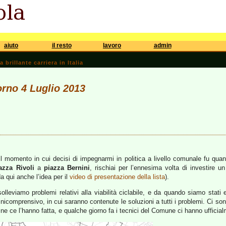
aiuto
il resto
lavoro
admin
brillante carriera in Italia
iorno 4 Luglio 2013
l momento in cui decisi di impegnarmi in politica a livello comunale fu quan
azza Rivoli
a
piazza Bernini
, rischiai per l’ennesima volta di investire u
 qui anche l’idea per il
video di presentazione della lista
).
olleviamo problemi relativi alla viabilità ciclabile, e da quando siamo stati 
mnicomprensivo, in cui saranno contenute le soluzioni a tutti i problemi. Ci son
 fine ce l’hanno fatta, e qualche giorno fa i tecnici del Comune ci hanno ufficia