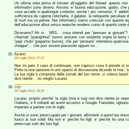
Un ultima nota prima di tornare all’oggetto del thread: questo non
informativi sono diversi. Ancora: e’ buona educazione, garbo, che 
cosa accade in qualunque contesto, anche i piu’ rumorosi; li’ addirit
sufficienza da capirne l’etichetta, il galateo, la netiquette peculiare 
di muri ma un pittore. Noi informatici siamo cresciuti con queste re
dell’educazione altrui senza neanche rendervi conto di quanto siete d
Dicevamo? Ah si… M5S… cosa intendi per “pensare ai giovani”? N
chiamati “puangnhuò” (uomo anziano con serpente sopra la testa i
“papi chulo” (paparino buono), che per “pensare” intendono qualco
chiappe”… che puo’ essere piacevole oppure no…
lucano
:
26 Luglio 2013, 17:37
Non mi pare il caso di continuare, non capisco cosa ti prende io so
Porto la mia opinione in uno spazio di discussione dicendo la mia ; t
La tua sigla è composta dalle iniziali del tuo nome ,ci voleva ta
dice niente… no meglio Lucano.
mfp
:
26 Luglio 2013, 18:20
Lucano, proprio perche’ la sigla (mia e tua) non dice niente (e neanc
l’italiano, e 8 miliardi ad avere accesso a Google Translate; ognuno
imparare a parlare con le sigle.
Anche io sono preoccupato per i giovani, altrimenti a quest’ora sta
fuoco ai tuoi soldi. Ma non e’ perchè ho figli; e’ perchè ho una
preoccupi solo dei tuoi figli.