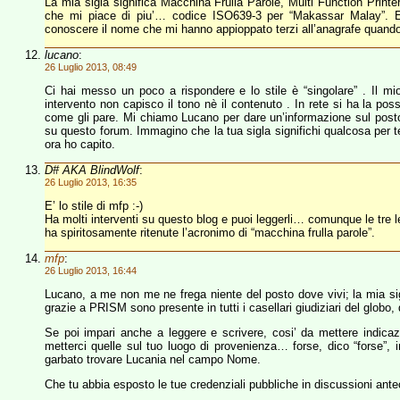
La mia sigla significa Macchina Frulla Parole, Multi Function Printe
che mi piace di piu’… codice ISO639-3 per “Makassar Malay”. E
conoscere il nome che mi hanno appioppato terzi all’anagrafe quando 
lucano
:
26 Luglio 2013, 08:49
Ci hai messo un poco a rispondere e lo stile è “singolare” . Il 
intervento non capisco il tono nè il contenuto . In rete si ha la poss
come gli pare. Mi chiamo Lucano per dare un’informazione sul posto
su questo forum. Immagino che la tua sigla significhi qualcosa per t
ora ho capito.
D# AKA BlindWolf
:
26 Luglio 2013, 16:35
E’ lo stile di mfp :-)
Ha molti interventi su questo blog e puoi leggerli… comunque le tre l
ha spiritosamente ritenute l’acronimo di “macchina frulla parole”.
mfp
:
26 Luglio 2013, 16:44
Lucano, a me non me ne frega niente del posto dove vivi; la mia s
grazie a PRISM sono presente in tutti i casellari giudiziari del globo,
Se poi impari anche a leggere e scrivere, cosi’ da mettere indi
metterci quelle sul tuo luogo di provenienza… forse, dico “forse”, i
garbato trovare Lucania nel campo Nome.
Che tu abbia esposto le tue credenziali pubbliche in discussioni ante