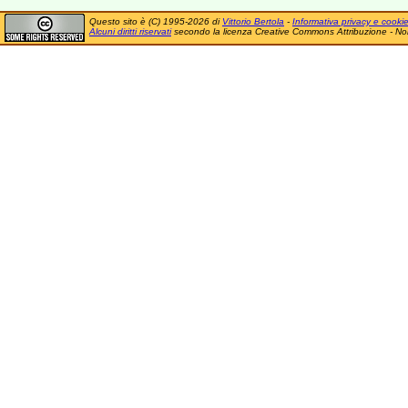
Questo sito è (C) 1995-2026 di
Vittorio Bertola
-
Informativa privacy e cooki
Alcuni diritti riservati
secondo la licenza Creative Commons Attribuzione - No