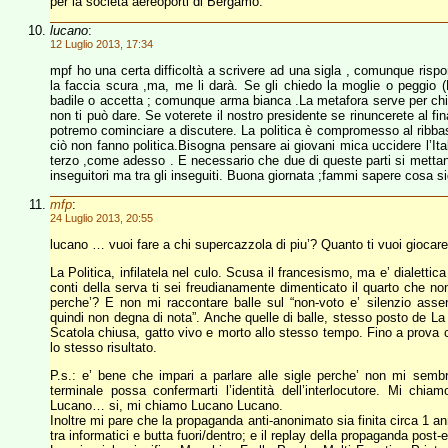
per la società aereoporti di Bergamo.
lucano
:
12 Luglio 2013, 17:34
mpf ho una certa difficoltà a scrivere ad una sigla , comunque risp
la faccia scura ,ma, me li darà. Se gli chiedo la moglie o peggio (D
badile o accetta ; comunque arma bianca .La metafora serve per chia
non ti può dare. Se voterete il nostro presidente se rinuncerete al f
potremo cominciare a discutere. La politica è compromesso al ribbass
ciò non fanno politica.Bisogna pensare ai giovani mica uccidere l’It
terzo ,come adesso . E necessario che due di queste parti si mettano
inseguitori ma tra gli inseguiti. Buona giornata ;fammi sapere cosa sig
mfp
:
24 Luglio 2013, 20:55
lucano … vuoi fare a chi supercazzola di piu’? Quanto ti vuoi giocar
La Politica, infilatela nel culo. Scusa il francesismo, ma e’ dialet
conti della serva ti sei freudianamente dimenticato il quarto che non 
perche’? E non mi raccontare balle sul “non-voto e’ silenzio assen
quindi non degna di nota”. Anche quelle di balle, stesso posto de La P
Scatola chiusa, gatto vivo e morto allo stesso tempo. Fino a prova c
lo stesso risultato.
P.s.: e’ bene che impari a parlare alle sigle perche’ non mi sembr
terminale possa confermarti l’identità dell’interlocutore. Mi c
Lucano… si, mi chiamo Lucano Lucano.
Inoltre mi pare che la propaganda anti-anonimato sia finita circa 1 ann
tra informatici e butta fuori/dentro; e il replay della propaganda pos