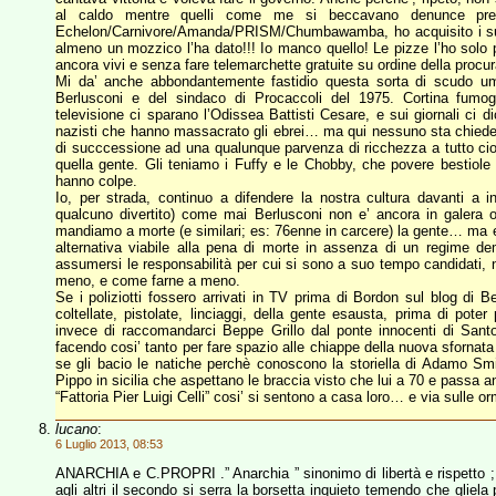
al caldo mentre quelli come me si beccavano denunce pr
Echelon/Carnivore/Amanda/PRISM/Chumbawamba, ho acquisito i superp
almeno un mozzico l’ha dato!!! Io manco quello! Le pizze l’ho solo 
ancora vivi e senza fare telemarchette gratuite su ordine della procura
Mi da’ anche abbondantemente fastidio questa sorta di scudo uma
Berlusconi e del sindaco di Procaccoli del 1975. Cortina fumogena 
televisione ci sparano l’Odissea Battisti Cesare, e sui giornali 
nazisti che hanno massacrato gli ebrei… ma qui nessuno sta chiedend
di succcessione ad una qualunque parvenza di ricchezza a tutto cio’ 
quella gente. Gli teniamo i Fuffy e le Chobby, che povere bestiol
hanno colpe.
Io, per strada, continuo a difendere la nostra cultura davanti a i
qualcuno divertito) come mai Berlusconi non e’ ancora in galera
mandiamo a morte (e similari; es: 76enne in carcere) la gente… ma e’
alternativa viabile alla pena di morte in assenza di un regime de
assumersi le responsabilità per cui si sono a suo tempo candidati, 
meno, e come farne a meno.
Se i poliziotti fossero arrivati in TV prima di Bordon sul blog di 
coltellate, pistolate, linciaggi, della gente esausta, prima di pote
invece di raccomandarci Beppe Grillo dal ponte innocenti di Santoro
facendo cosi’ tanto per fare spazio alle chiappe della nuova sfornata 
se gli bacio le natiche perchè conoscono la storiella di Adamo Smit
Pippo in sicilia che aspettano le braccia visto che lui a 70 e passa a
“Fattoria Pier Luigi Celli” cosi’ si sentono a casa loro… e via sulle
lucano
:
6 Luglio 2013, 08:53
ANARCHIA e C.PROPRI .” Anarchia ” sinonimo di libertà e rispetto ; ” 
agli altri il secondo si serra la borsetta inquieto temendo che gliela