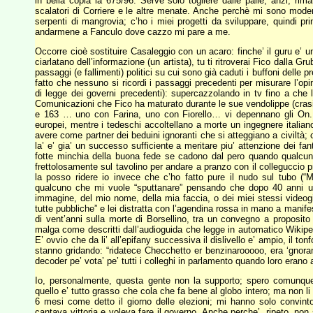
in bella copia la 675/96. Serve solo togliere dalle palle, anzi, rima
scalatori di Corriere e le altre menate. Anche perchè mi sono mode
serpenti di mangrovia; c’ho i miei progetti da sviluppare, quindi pri
andarmene a Fanculo dove cazzo mi pare a me.
Occorre cioè sostituire Casaleggio con un acaro: finche’ il guru e’ 
ciarlatano dell’informazione (un artista), tu ti ritroverai Fico dalla 
passaggi (e fallimenti) politici su cui sono già caduti i buffoni delle 
fatto che nessuno si ricordi i passaggi precedenti per misurare l’opi
di legge dei governi precedenti): supercazzolando in tv fino a che
Comunicazioni che Fico ha maturato durante le sue vendolippe (crasi di
e 163 … uno con Farina, uno con Fiorello… vi depennano gli On. C
europei, mentre i tedeschi accoltellano a morte un ingegnere italiano 
avere come partner dei beduini ignoranti che si atteggiano a civiltà;
la’ e’ gia’ un successo sufficiente a meritare piu’ attenzione dei 
fotte minchia della buona fede se cadono dal pero quando qualcun
frettolosamente sul tavolino per andare a pranzo con il collegucci
la posso ridere io invece che c’ho fatto pure il nudo sul tubo (“
qualcuno che mi vuole “sputtanare” pensando che dopo 40 anni ult
immagine, del mio nome, della mia faccia, o dei miei stessi videogi
tutte pubbliche” e lei distratta con l’agendina rossa in mano a manife
di vent’anni sulla morte di Borsellino, tra un convegno a proposito d
malga come descritti dall’audioguida che legge in automatico Wikiped
E’ ovvio che da li’ all’epifany successiva il dislivello e’ ampio, il to
stanno gridando: “ridatece Checchetto er benzinarooooo, era ‘gnor
decoder pe’ vota’ pe’ tutti i colleghi in parlamento quando loro erano a
Io, personalmente, questa gente non la supporto; spero comunqu
quello e’ tutto grasso che cola che fa bene al globo intero; ma non li
6 mesi come detto il giorno delle elezioni; mi hanno solo convint
cantava vittoria e voleva fare il governo. Anche perche’, ripeto, non