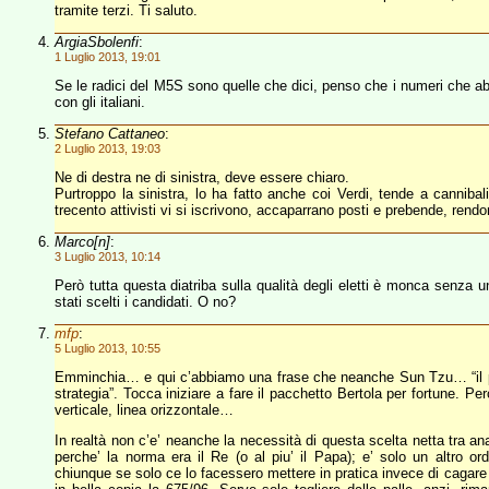
tramite terzi. Ti saluto.
ArgiaSbolenfi
:
1 Luglio 2013, 19:01
Se le radici del M5S sono quelle che dici, penso che i numeri che ab
con gli italiani.
Stefano Cattaneo
:
2 Luglio 2013, 19:03
Ne di destra ne di sinistra, deve essere chiaro.
Purtroppo la sinistra, lo ha fatto anche coi Verdi, tende a cannib
trecento attivisti vi si iscrivono, accaparrano posti e prebende, rend
Marco[n]
:
3 Luglio 2013, 10:14
Però tutta questa diatriba sulla qualità degli eletti è monca senza u
stati scelti i candidati. O no?
mfp
:
5 Luglio 2013, 10:55
Emminchia… e qui c’abbiamo una frase che neanche Sun Tzu… “il pra
strategia”. Tocca iniziare a fare il pacchetto Bertola per fortune. Pe
verticale, linea orizzontale…
In realtà non c’e’ neanche la necessità di questa scelta netta tra a
perche’ la norma era il Re (o al piu’ il Papa); e’ solo un altro ord
chiunque se solo ce lo facessero mettere in pratica invece di cagar