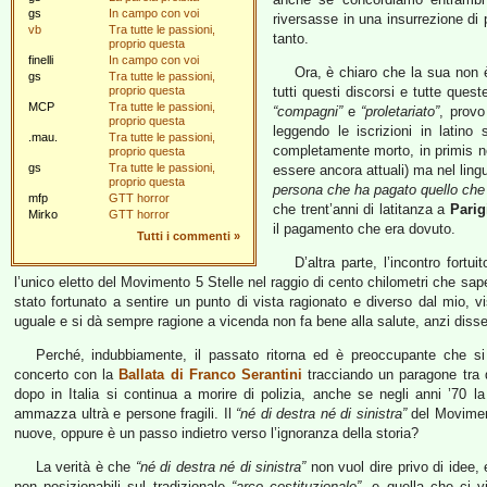
gs
In campo con voi
riversasse in una insurrezione di 
vb
Tra tutte le passioni,
tanto.
proprio questa
finelli
In campo con voi
Ora, è chiaro che la sua non 
gs
Tra tutte le passioni,
proprio questa
tutti questi discorsi e tutte ques
MCP
Tra tutte le passioni,
“compagni”
e
“proletariato”
, provo
proprio questa
leggendo le iscrizioni in latino
.mau.
Tra tutte le passioni,
completamente morto, in primis n
proprio questa
gs
Tra tutte le passioni,
essere ancora attuali) ma nel ling
proprio questa
persona che ha pagato quello che 
mfp
GTT horror
che trent’anni di latitanza a
Parig
Mirko
GTT horror
il pagamento che era dovuto.
Tutti i commenti
»
D’altra parte, l’incontro fortu
l’unico eletto del Movimento 5 Stelle nel raggio di cento chilometri che sa
stato fortunato a sentire un punto di vista ragionato e diverso dal mio, 
uguale e si dà sempre ragione a vicenda non fa bene alla salute, anzi dissec
Perché, indubbiamente, il passato ritorna ed è preoccupante che si 
concerto con la
Ballata di Franco Serantini
tracciando un paragone tra 
dopo in Italia si continua a morire di polizia, anche se negli anni ’70 la
ammazza ultrà e persone fragili. Il
“né di destra né di sinistra”
del Moviment
nuove, oppure è un passo indietro verso l’ignoranza della storia?
La verità è che
“né di destra né di sinistra”
non vuol dire privo di idee,
non posizionabili sul tradizionale
“arco costituzionale”
, e quella che ci v