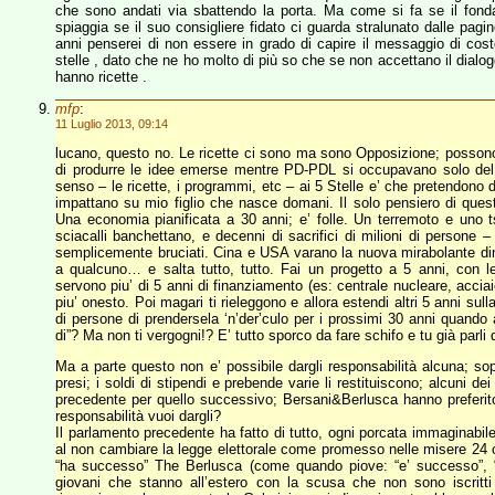
che sono andati via sbattendo la porta. Ma come si fa se il fon
spiaggia se il suo consigliere fidato ci guarda stralunato dalle pag
anni penserei di non essere in grado di capire il messaggio di costo
stelle , dato che ne ho molto di più so che se non accettano il dial
hanno ricette .
mfp
:
11 Luglio 2013, 09:14
lucano, questo no. Le ricette ci sono ma sono Opposizione; possono
di produrre le idee emerse mentre PD-PDL si occupavano solo del p
senso – le ricette, i programmi, etc – ai 5 Stelle e’ che pretendono
impattano su mio figlio che nasce domani. Il solo pensiero di que
Una economia pianificata a 30 anni; e’ folle. Un terremoto e uno ts
sciacalli banchettano, e decenni di sacrifici di milioni di persone 
semplicemente bruciati. Cina e USA varano la nuova mirabolante dime
a qualcuno… e salta tutto, tutto. Fai un progetto a 5 anni, con l
servono piu’ di 5 anni di finanziamento (es: centrale nucleare, acciai
piu’ onesto. Poi magari ti rieleggono e allora estendi altri 5 anni su
di persone di prendersela ‘n’der’culo per i prossimi 30 anni quando anc
di”? Ma non ti vergogni!? E’ tutto sporco da fare schifo e tu già parl
Ma a parte questo non e’ possibile dargli responsabilità alcuna; sopr
presi; i soldi di stipendi e prebende varie li restituiscono; alcuni d
precedente per quello successivo; Bersani&Berlusca hanno preferito i
responsabilità vuoi dargli?
Il parlamento precedente ha fatto di tutto, ogni porcata immaginabil
al non cambiare la legge elettorale come promesso nelle misere 24 or
“ha successo” The Berlusca (come quando piove: “e’ successo”, “e’
giovani che stanno all’estero con la scusa che non sono iscritti