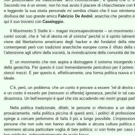
Secondo me è un errore; non ho mai avuto il piacere di chiacchierare con
e leggendo la sua storia personale mi sembra chiaro che il suo retroterra
disillusa del suo grande amico
Fabrizio De André
; anarchia che peraltro è
qui il suo trovarsi con
Casaleggio
.
Il Movimento 5 Stelle è – magari inconsapevolmente – un movimento an
centri sociali, che è
“né di destra né di sinistra”
perché si è spinto talment
viene dal libertarismo americano degli hacker e dei fondatori della ret
contemperati però con tradizioni anarchiche europee come il rifiuto della de
l’attenzione agli ultimi della società, la rivendicazione della comunità dei be
E’ un movimento che non aspira a distruggere il sistema insorgendo 
della gerarchia. Per questo è così tremendamente pericoloso per il potere: 
stessi mezzi. E per questo è, effettivamente, una forma politica nuova e tut
ideale.
C’è, però, un problema: che un conto è provare a essere
“né di destra 
e un conto è esserlo per (nessuno si offenda) ignoranza, perché in tal caso 
disastrosa. Un bell’esempio è quel che sta accadendo nei nostri gruppi par
Nella politica tradizionale, difatti, le persone si riferivano a un i
prosaicamente, nella politica piccina di questi anni, i politici di professio
spinge a cercare perlomeno di farla il più a lungo possibile. L’impressi
persone che non solo non hanno alcun ideale e alcuna cultura politica 
nemmeno alcuna particolare voglia di fare politica; ci son finite per caso
ben retribuito, indipendentemente da quale fosse.