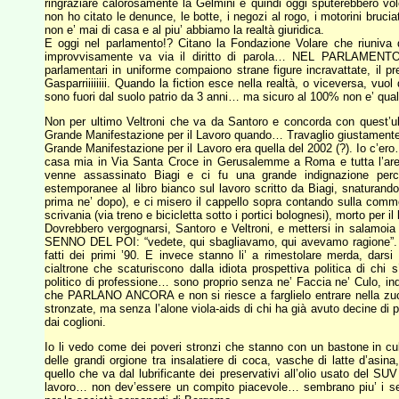
ringraziare calorosamente la Gelmini e quindi oggi sputerebbero volent
non ho citato le denunce, le botte, i negozi al rogo, i motorini bruci
non e’ mai di casa e al piu’ abbiamo la realtà giuridica.
E oggi nel parlamento!? Citano la Fondazione Volare che riuniva d
improvvisamente va via il diritto di parola… NEL PARLAMENTO.
parlamentari in uniforme compaiono strane figure incravattate, il
Gasparriiiiiiii. Quando la fiction esce nella realtà, o viceversa, vu
sono fuori dal suolo patrio da 3 anni… ma sicuro al 100% non e’ qua
Non per ultimo Veltroni che va da Santoro e concorda con quest’ult
Grande Manifestazione per il Lavoro quando… Travaglio giustamente g
Grande Manifestazione per il Lavoro era quella del 2002 (?). Io c’ero… 
casa mia in Via Santa Croce in Gerusalemme a Roma e tutta l’area
venne assassinato Biagi e ci fu una grande indignazione perche
estemporanee al libro bianco sul lavoro scritto da Biagi, snaturandol
prima ne’ dopo), e ci misero il cappello sopra contando sulla com
scrivania (via treno e bicicletta sotto i portici bolognesi), morto per i
Dovrebbero vergognarsi, Santoro e Veltroni, e mettersi in salamoia 
SENNO DEL POI: “vedete, qui sbagliavamo, qui avevamo ragione”. C
fatti dei primi ’90. E invece stanno li’ a rimestolare merda, dar
cialtrone che scaturiscono dalla idiota prospettiva politica di chi s
politico di professione… sono proprio senza ne’ Faccia ne’ Culo, in
che PARLANO ANCORA e non si riesce a farglielo entrare nella zucc
stronzate, ma senza l’alone viola-aids di chi ha già avuto decine di 
dai coglioni.
Io li vedo come dei poveri stronzi che stanno con un bastone in cu
delle grandi orgione tra insalatiere di coca, vasche di latte d’asina
quello che va dal lubrificante dei preservativi all’olio usato del SU
lavoro… non dev’essere un compito piacevole… sembrano piu’ i seneg