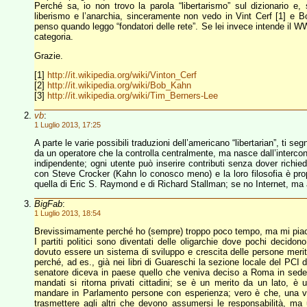
Perché sa, io non trovo la parola “libertarismo” sul dizionario e
liberismo e l’anarchia, sinceramente non vedo in Vint Cerf [1] e B
penso quando leggo “fondatori delle rete”. Se lei invece intende il
categoria.
Grazie.
[1]
http://it.wikipedia.org/wiki/Vinton_Cerf
[2]
http://it.wikipedia.org/wiki/Bob_Kahn
[3]
http://it.wikipedia.org/wiki/Tim_Berners-Lee
vb
:
1 Luglio 2013, 17:25
A parte le varie possibili traduzioni dell’americano “libertarian”, ti s
da un operatore che la controlla centralmente, ma nasce dall’intercon
indipendente; ogni utente può inserire contributi senza dover richie
con Steve Crocker (Kahn lo conosco meno) e la loro filosofia è propr
quella di Eric S. Raymond e di Richard Stallman; se no Internet, ma 
BigFab
:
1 Luglio 2013, 18:54
Brevissimamente perché ho (sempre) troppo poco tempo, ma mi piac
I partiti politici sono diventati delle oligarchie dove pochi decidon
dovuto essere un sistema di sviluppo e crescita delle persone meritev
perché, ad es., già nei libri di Guareschi la sezione locale del P
senatore diceva in paese quello che veniva deciso a Roma in sede 
mandati si ritorna privati cittadini; se è un merito da un lato, è u
mandare in Parlamento persone con esperienza; vero è che, una vol
trasmettere agli altri che devono assumersi le responsabilità, ma