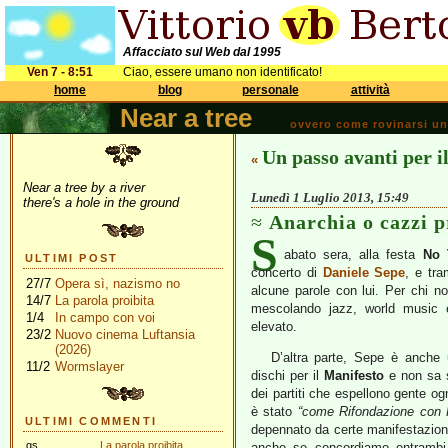
Affacciato sul Web dal 1995
Ven 7 - 8:51
Ciao, essere umano non identificato!
home
blog
personale
attività
Near a tree
ovvero come rovinarsi una 
Un passo avanti per i
«
Near a tree by a river
Lunedì 1 Luglio 2013, 15:49
there's a hole in the ground
Anarchia o cazzi p
S
abato sera, alla festa
No 
ULTIMI POST
concerto di
Daniele Sepe
, e tr
27/7
Opera sì, nazismo no
alcune parole con lui. Per chi n
14/7
La parola proibita
mescolando jazz, world music e
1/4
In campo con voi
elevato.
23/2
Nuovo cinema Luftansia
(2026)
D’altra parte, Sepe è anche u
11/2
Wormslayer
dischi per il
Manifesto
e non sa s
dei partiti che espellono gente o
è stato
“come Rifondazione con 
ULTIMI COMMENTI
depennato da certe manifestazion
gs
La parola proibita
anche se concordiamo entramb