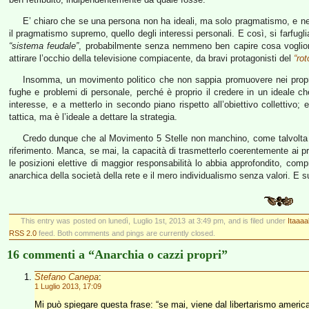
E’ chiaro che se una persona non ha ideali, ma solo pragmatismo, e ne
il pragmatismo supremo, quello degli interessi personali. E così, si farfugl
“sistema feudale”
, probabilmente senza nemmeno ben capire cosa vogliono
attirare l’occhio della televisione compiacente, da bravi protagonisti del
“ro
Insomma, un movimento politico che non sappia promuovere nei propri 
fughe e problemi di personale, perché è proprio il credere in un ideale ch
interesse, e a metterlo in secondo piano rispetto all’obiettivo collettivo;
tattica, ma è l’ideale a dettare la strategia.
Credo dunque che al Movimento 5 Stelle non manchino, come talvolta vi
riferimento. Manca, se mai, la capacità di trasmetterlo coerentemente ai pro
le posizioni elettive di maggior responsabilità lo abbia approfondito, com
anarchica della società della rete e il mero individualismo senza valori. E 
This entry was posted on lunedì, Luglio 1st, 2013 at 3:49 pm, and is filed under
Itaaaa
RSS 2.0
feed. Both comments and pings are currently closed.
16 commenti a “Anarchia o cazzi propri”
Stefano Canepa
:
1 Luglio 2013, 17:09
Mi può spiegare questa frase: “se mai, viene dal libertarismo america