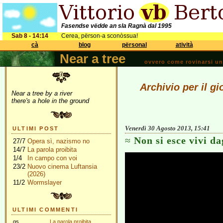
Fasendse vëdde an sla Ragnà dal 1995
Sab 8 - 14:14
Cerea, përson-a sconòssua!
cà
blog
përsonal
atività
Near a tree
ovvero come rovinarsi una 
Archivio per il g
Near a tree by a river
there's a hole in the ground
Venerdì 30 Agosto 2013, 15:41
ULTIMI POST
Non si esce vivi da
27/7
Opera sì, nazismo no
14/7
La parola proibita
1/4
In campo con voi
23/2
Nuovo cinema Luftansia
(2026)
11/2
Wormslayer
ULTIMI COMMENTI
gs
La parola proibita