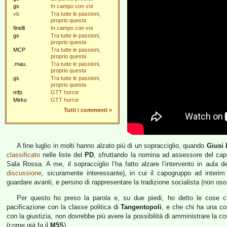
gs
In campo con voi
vb
Tra tutte le passioni,
proprio questa
finelli
In campo con voi
gs
Tra tutte le passioni,
proprio questa
MCP
Tra tutte le passioni,
proprio questa
.mau.
Tra tutte le passioni,
proprio questa
gs
Tra tutte le passioni,
proprio questa
mfp
GTT horror
Mirko
GTT horror
Tutti i commenti
»
A fine luglio in molti hanno alzato più di un sopracciglio, quando
Giusi
classificato
nelle liste del
PD
, sfruttando la nomina ad assessore del c
Sala Rossa. A me, il sopracciglio l’ha fatto alzare l’intervento in aula d
discussione
, sicuramente interessante), in cui il capogruppo ad interi
guardare avanti, e persino di rappresentare la tradizione socialista (non os
Per questo ho preso la parola e, su due piedi, ho detto le cose ch
pacificazione con la classe politica di
Tangentopoli
, e che chi ha una co
con la giustizia, non dovrebbe più avere la possibilità di amministrare la c
(come già fa il
M5S
).