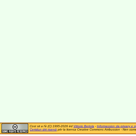
Cost sit a l'è (C) 1995-2026 ëd
Vittorio Bertola
-
Informassion sla privacy e si
Certidun drit riservà
për la licensa Creative Commons Atribussion - Nen comer