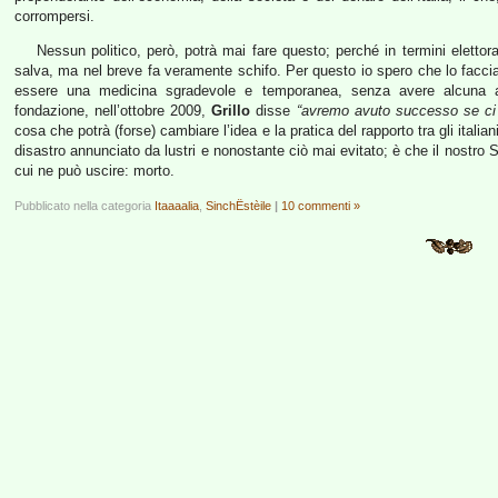
corrompersi.
Nessun politico, però, potrà mai fare questo; perché in termini elettora
salva, ma nel breve fa veramente schifo. Per questo io spero che lo faccia 
essere una medicina sgradevole e temporanea, senza avere alcuna aspir
fondazione, nell’ottobre 2009,
Grillo
disse
“avremo avuto successo se ci 
cosa che potrà (forse) cambiare l’idea e la pratica del rapporto tra gli italia
disastro annunciato da lustri e nonostante ciò mai evitato; è che il nostro S
cui ne può uscire: morto.
Pubblicato nella categoria
Itaaaalia
,
SinchËstèile
|
10 commenti »