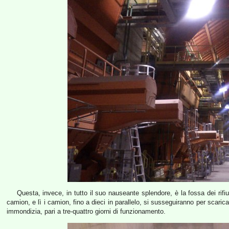
Questa, invece, in tutto il suo nauseante splendore, è la fossa dei rif
camion, e lì i camion, fino a dieci in parallelo, si susseguiranno per scaricar
immondizia, pari a tre-quattro giorni di funzionamento.