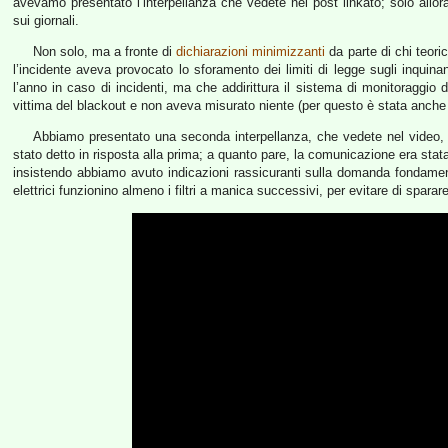
avevamo presentato l’interpellanza che vedete nel post linkato; solo allora
sui giornali.
Non solo, ma a fronte di
dichiarazioni minimizzanti
da parte di chi teori
l’incidente aveva provocato lo sforamento dei limiti di legge sugli inqui
l’anno in caso di incidenti, ma che addirittura il sistema di monitoraggio d
vittima del blackout e non aveva misurato niente (per questo è stata anche 
Abbiamo presentato una seconda interpellanza, che vedete nel video,
stato detto in risposta alla prima; a quanto pare, la comunicazione era stat
insistendo abbiamo avuto indicazioni rassicuranti sulla domanda fondamenta
elettrici funzionino almeno i filtri a manica successivi, per evitare di sparare