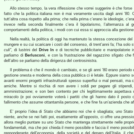
Allo stesso tempo, la vera riflessione che vorrei suggerire è che forse
fatto che la politica italiana non è mai veramente uscita dagli anni ’80.
tutt’altra cosa rispetto alla prima; che nella prima c’erano le ideologie, c’er
invece nella seconda finalmente c’era il bipolarismo, l’alternanza al 
comportamenti della politica, i modi con cui essa si approccia alla gestion
Nella realtà, la politica di oggi ha mantenuto la stessa concezione 
mungere e su cui scaricare i costi del consenso, di trent’anni fa; l’ha solo
culi”
, di lustrini del
Drive In
e di tecniche pubblicitarie e manipolatorie 
parliamo di
Berlusconi
, e con la frustrazione del ragazzino sfigato che 
dell’altro se parliamo della dirigenza del centrosinistra.
Il problema è che il mondo è cambiato, e se gli anni ’80 erano periodo 
gestione onesta e moderna della cosa pubblica ci è letale. Eppure siamo sem
avanti enormi progetti infrastrutturali spesso superflui o mal pensati, ma 
amiche. Mentre si rischia di non avere i soldi per pagare gli stipendi
amministrazione; e son ben contento per chi legittimamente aspettava
miracolo (e poi ovviamente voterà i partiti che gli hanno dato il posto 
fallimento che assume ottantamila persone, e che fine fa un’azienda che aff
E’ proprio l’idea di Stato che abbiamo noi che è sbagliata; uno Stato
niente, anche se nei fatti poi, esattamente all’opposto, ci offre una press
allora meglio puntare su uno Stato che mantenga strettamente nelle proprie
fondamentali, ma che poi chieda il meno possibile e faccia il meno possibil
preponderante dell’economia, della società e del denaro dell’Italia, il che