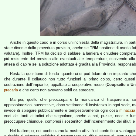
Anche in questo caso è in corso un’inchiesta della magistratura, in par
state diverse dalla procedura prevista, anche se
TRM
sostiene di averlo fat
valutare). Inoltre, TRM ha deciso di saldare la lamiera e chiudere completa
più resistente del previsto alle eventuali alte temperature, risolvendo alla 
attesa di capire se la soluzione adottata è gradita alla Provincia, responsabi
Resta la questione di fondo: quanto ci si può fidare di un impianto ch
che durante il collaudo non tutto funzioni al primo colpo, certo questi 
costruzione dell’impianto, appaltato a cooperative rosse (
Coopsette
e
Un
precaria
e che certo non avevano soldi da sprecare.
Ma poi, quello che preoccupa è la mancanza di trasparenza, son
approssimazioni successive, dopo settimane di insistenza in ogni sede, me
invece di spiegare pubblicamente e tempestivamente ogni cosa
minaccia
voci dei tanti cittadini che segnalano, anche a noi, puzze, odori e fumi
preoccupare chiunque, compresi i sostenitori dell’incenerimento dei rifiuti e
Nel frattempo, noi continuiamo la nostra attività di controllo a vantaggio