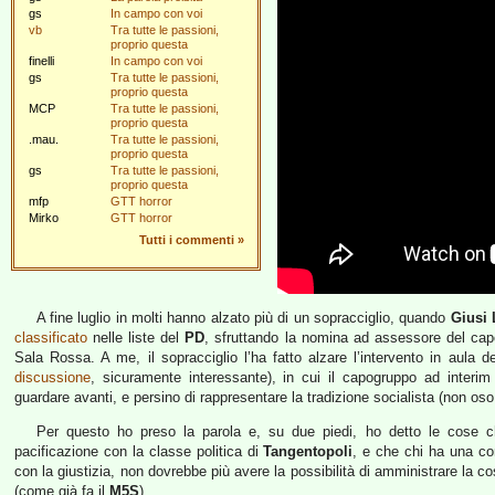
gs
In campo con voi
vb
Tra tutte le passioni,
proprio questa
finelli
In campo con voi
gs
Tra tutte le passioni,
proprio questa
MCP
Tra tutte le passioni,
proprio questa
.mau.
Tra tutte le passioni,
proprio questa
gs
Tra tutte le passioni,
proprio questa
mfp
GTT horror
Mirko
GTT horror
Tutti i commenti
»
A fine luglio in molti hanno alzato più di un sopracciglio, quando
Giusi
classificato
nelle liste del
PD
, sfruttando la nomina ad assessore del c
Sala Rossa. A me, il sopracciglio l’ha fatto alzare l’intervento in aula d
discussione
, sicuramente interessante), in cui il capogruppo ad interi
guardare avanti, e persino di rappresentare la tradizione socialista (non os
Per questo ho preso la parola e, su due piedi, ho detto le cose ch
pacificazione con la classe politica di
Tangentopoli
, e che chi ha una co
con la giustizia, non dovrebbe più avere la possibilità di amministrare la c
(come già fa il
M5S
).