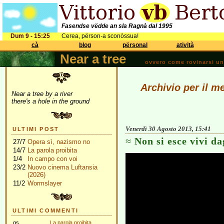
Fasendse vëdde an sla Ragnà dal 1995
Dum 9 - 15:25
Cerea, përson-a sconòssua!
cà
blog
përsonal
atività
Near a tree
ovvero come rovinarsi una 
Archivio per il m
Near a tree by a river
there's a hole in the ground
Venerdì 30 Agosto 2013, 15:41
ULTIMI POST
Non si esce vivi da
27/7
Opera sì, nazismo no
14/7
La parola proibita
1/4
In campo con voi
23/2
Nuovo cinema Luftansia
(2026)
11/2
Wormslayer
ULTIMI COMMENTI
gs
La parola proibita