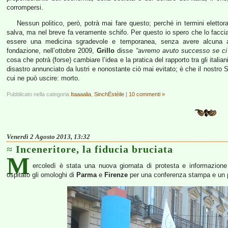
corrompersi.
Nessun politico, però, potrà mai fare questo; perché in termini elettora
salva, ma nel breve fa veramente schifo. Per questo io spero che lo faccia 
essere una medicina sgradevole e temporanea, senza avere alcuna aspir
fondazione, nell’ottobre 2009,
Grillo
disse
“avremo avuto successo se ci 
cosa che potrà (forse) cambiare l’idea e la pratica del rapporto tra gli italia
disastro annunciato da lustri e nonostante ciò mai evitato; è che il nostro S
cui ne può uscire: morto.
Pubblicato nella categoria
Itaaaalia
,
SinchËstèile
|
10 commenti »
Venerdì 2 Agosto 2013, 13:32
Inceneritore, la fiducia bruciata
M
ercoledì è stata una nuova giornata di protesta e informazione 
ospitato gli omologhi di
Parma
e
Firenze
per una conferenza stampa e un pr