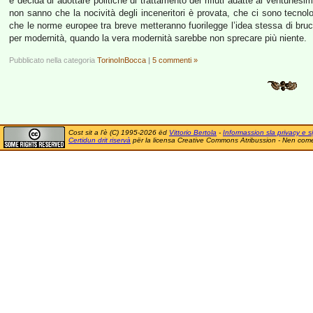
e decida di adottare politiche di trattamento dei rifiuti adatte al ventunesi
non sanno che la nocività degli inceneritori è provata, che ci sono tecnolo
che le norme europee tra breve metteranno fuorilegge l’idea stessa di bruci
per modernità, quando la vera modernità sarebbe non sprecare più niente.
Pubblicato nella categoria
TorinoInBocca
|
5 commenti »
Cost sit a l'è (C) 1995-2026 ëd
Vittorio Bertola
-
Informassion sla privacy e si
Certidun drit riservà
për la licensa Creative Commons Atribussion - Nen comer