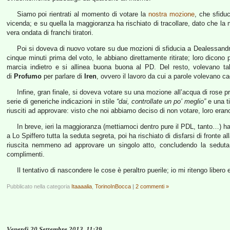
Siamo poi rientrati al momento di votare la
nostra mozione
, che sfidu
vicenda; e su quella la maggioranza ha rischiato di tracollare, dato che la
vera ondata di franchi tiratori.
Poi si doveva di nuovo votare su due mozioni di sfiducia a Dealessand
cinque minuti prima del voto, le abbiano direttamente ritirate; loro dicon
marcia indietro e si allinea buona buona al PD. Del resto, volevano t
di
Profumo
per parlare di
Iren
, ovvero il lavoro da cui a parole volevano ca
Infine, gran finale, si doveva votare su una mozione all’acqua di rose 
serie di generiche indicazioni in stile
“dai, controllate un po’ meglio”
e una ti
riusciti ad approvare: visto che noi abbiamo deciso di non votare, loro erano
In breve, ieri la maggioranza (mettiamoci dentro pure il PDL, tanto…) h
a Lo Spiffero tutta la seduta segreta, poi ha rischiato di disfarsi di fronte
riuscita nemmeno ad approvare un singolo atto, concludendo la seduta 
complimenti.
Il tentativo di nascondere le cose è peraltro puerile; io mi ritengo liber
Pubblicato nella categoria
Itaaaalia
,
TorinoInBocca
|
2 commenti »
Venerdì 20 Settembre 2013, 11:39