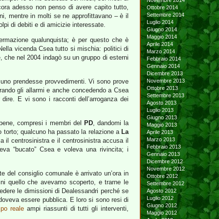
Novembre 2014
cora adesso non penso di avere capito tutto,
Ottobre 2014
Settembre 2014
i, mentre in molti se ne approfittavano – è il
Luglio 2014
pi di debiti e di amicizie interessate.
Giugno 2014
Maggio 2014
ffermazione qualunquista; è per questo che è
Aprile 2014
ella vicenda Csea tutto si mischia: politici di
Marzo 2014
ese, che nel 2004 indagò su un gruppo di esterni
Febbraio 2014
Gennaio 2014
Dicembre 2013
essuno prendesse provvedimenti. Vi sono prove
Novembre 2013
Ottobre 2013
norando gli allarmi e anche concedendo a Csea
Settembre 2013
r dire. E vi sono i racconti dell’arroganza dei
Agosto 2013
Luglio 2013
Giugno 2013
o bene, compresi i membri del
PD
, dandomi la
Maggio 2013
 torto; qualcuno ha passato la relazione a
La
Aprile 2013
Marzo 2013
il centrosinistra e il centrosinistra accusa il
Febbraio 2013
aveva “bucato” Csea e voleva una rivincita; i
Gennaio 2013
Dicembre 2012
Novembre 2012
te del consiglio comunale è arrivato un’ora in
Ottobre 2012
ini quello che avevamo scoperto, e trarne le
Settembre 2012
dere le dimissioni di Dealessandri perché se
Agosto 2012
Luglio 2012
 doveva essere pubblica. E loro si sono resi di
Giugno 2012
mpo reale
ampi riassunti di tutti gli interventi,
Maggio 2012