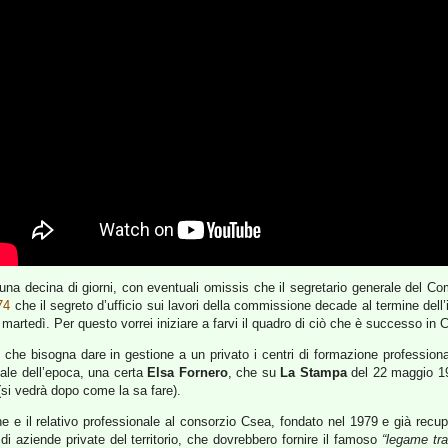
una decina di giorni, con eventuali omissis che il segretario generale del Co
74
che il segreto d’ufficio sui lavori della commissione decade al termine dell’i
rtedì. Per questo vorrei iniziare a farvi il quadro di ciò che è successo in Cs
che bisogna dare in gestione a un privato i centri di formazione profession
nale dell’epoca, una certa
Elsa Fornero
, che su
La Stampa
del 22 maggio 1
si vedrà dopo come la sa fare).
e e il relativo professionale al consorzio Csea, fondato nel 1979 e già recup
di aziende private del territorio, che dovrebbero fornire il famoso
“legame tr