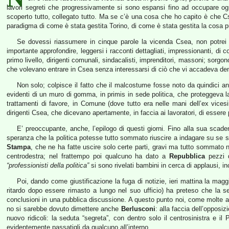
lavori segreti che progressivamente si sono espansi fino ad occupare ogn
scoperto tutto, collegato tutto. Ma se c’è una cosa che ho capito è che Cse
paradigma di come è stata gestita Torino, di come è stata gestita la cosa pubb
Se dovessi riassumere in cinque parole la vicenda Csea, non potrei
importante approfondire, leggersi i racconti dettagliati, impressionanti, di
primo livello, dirigenti comunali, sindacalisti, imprenditori, massoni; sorgon
che volevano entrare in Csea senza interessarsi di ciò che vi accadeva den
Non solo; colpisce il fatto che il malcostume fosse noto da quindici a
evidenti di un muro di gomma, in primis in sede politica, che proteggeva 
trattamenti di favore, in Comune (dove tutto era nelle mani dell’ex vice
dirigenti Csea, che dicevano apertamente, in faccia ai lavoratori, di essere pr
E’ preoccupante, anche, l’epilogo di questi giorni. Fino alla sua sca
speranza che la politica potesse tutto sommato riuscire a indagare su se 
Stampa
, che ne ha fatte uscire solo certe parti, gravi ma tutto sommato no
centrodestra; nel frattempo poi qualcuno ha dato a
Repubblica
pezzi d
“professionisti della politica”
si sono rivelati bambini in cerca di applausi, i
Poi, dando come giustificazione la fuga di notizie, ieri mattina la magg
ritardo dopo essere rimasto a lungo nel suo ufficio) ha preteso che la s
conclusioni in una pubblica discussione. A questo punto noi, come molte al
no si sarebbe dovuto dimettere anche
Berlusconi
: alla faccia dell’opposi
nuovo ridicoli: la seduta “segreta”, con dentro solo il centrosinistra e il
evidentemente passatigli da qualcuno all’interno.