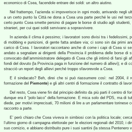
economico di Csea, facendole entrare dei soldi: un altro aiutino.
Nel frattempo, l’azienda si impoverisce in ogni modo, arrivando negli ul
a un certo punto la Città ne dona a Csea una parte perché le usi nel terzo
certo punto Csea smette persino di pagare le borse di studio agli studenti,
stranieri, per cui quei soldi servivano a sopravvivere.
In azienda il clima è pessimo; i lavoratori sono divisi tra i fedelissimi,
di mobbing e punizioni, di gente fatta andare via; ci sono sin dai primi anni
carico di Csea. I lavoratori raccontano anche di come i capi di Csea si sen
andato a segnalare ai dirigenti della Provincia il problema delle borse di
convocato dall’amministratore delegato di Csea che gli intimò di farsi gli af
fondi del dovuto (la Provincia paga in funzione del numero di allievi); e di 
stracciò un report degli allievi perché troppo sfavorevole a Csea.
E il sindacato? Beh, direi che si può riassumere così: nel 2004, il 
formazione del
Piemonte
) e gli altri centri di formazione il contratto di 
Del resto, Csea viene fin dal principio definito da più parti il centro di fo
dunque era il “polo laico” della formazione. E mica solo del PDS, ma di tut
diede, per motivi imprecisati, 70 milioni di lire a un parlamentare torinese 
racconto a parte.
E’ però chiaro che Csea viveva in simbiosi con la politica locale; cercav
l’ultimo giorno di campagna elettorale per le elezioni regionali del 2010, i di
suo comizio, e abbiano distribuito pure i suoi santini (la stessa Pentenero