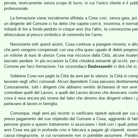
privata, teoricamente senza scopo di lucro, in cui l’unico cliente è il pub
professionale.
La formazione viene inizialmente affidata a Csea così, senza gara; poi
un dirigente del Comune ci ha detto che sapete com’è, insomma, è normale 
miliardi di lire a fondo perduto in cinque anni (tra l’altro, la convenzione 
attrezzature al prezzo simbolico di centomila lire l’anno.
Nonostante tutti questi aiutini, Csea continua a piangere miseria; e allor
che però vengono compensati con una cifra quasi uguale di debiti pregressi
un milione di euro di utenze Csea mai riscosse dalla Città, alcune risalen
lasciato perdere. In più occasioni la Città chiuderà entrambi gli occhi; pe
Comune per farci formazione; l’ex vicesindaco
Dealessandri
ci dirà che sì
Sebbene Csea non paghi la Città da anni per le utenze, la Città in com
lavorare negli uffici comunali. Alcuni dipendenti Csea passano direttamen
Curiosamente, tutti i dirigenti che abbiamo sentito dichiarano di non ave
controllare quelli del Lavoro, e quelli del Lavoro dicono che dovevano contro
cosa è resa ancora più strana dal fatto che almeno due dirigenti videro i 
parlavano di lavoro in famiglia.
Comunque, negli anni più recenti si verificano ripetuti episodi per 
previo pagamento del suo stipendio dal Comune a Csea, aggirando di fatto
persone grazie a questo trattamento si assicurano i titoli con i quali pot
anni Csea era già in profonda crisi e faticava a pagare gli stipendi, ess
cassa integrazione, in cui ovviamente non si potrebbe assumere. Peraltro