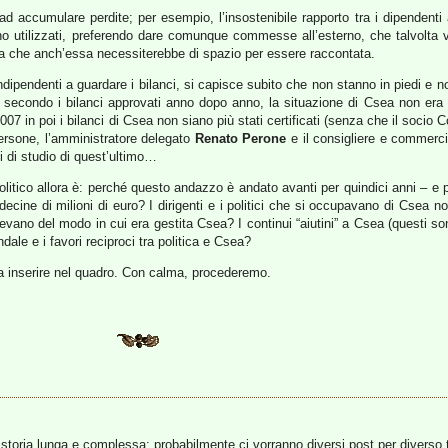
ad accumulare perdite; per esempio, l’insostenibile rapporto tra i dipendenti a
meno utilizzati, preferendo dare comunque commesse all’esterno, che talvolta
riata che anch’essa necessiterebbe di spazio per essere raccontata.
ipendenti a guardare i bilanci, si capisce subito che non stanno in piedi e non
za, secondo i bilanci approvati anno dopo anno, la situazione di Csea non e
7 in poi i bilanci di Csea non siano più stati certificati (senza che il socio
persone, l’amministratore delegato
Renato Perone
e il consigliere e commerci
hi di studio di quest’ultimo…
 politico allora è: perché questo andazzo è andato avanti per quindici anni – e 
cine di milioni di euro? I dirigenti e i politici che si occupavano di Csea n
 del modo in cui era gestita Csea? I continui “aiutini” a Csea (questi sono
dale e i favori reciproci tra politica e Csea?
 da inserire nel quadro. Con calma, procederemo.
storia lunga e complessa; probabilmente ci vorranno diversi post per diverso 