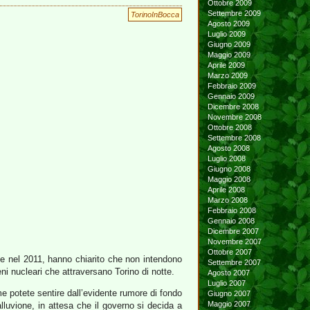
Ottobre 2009
Settembre 2009
TorinoInBocca
Agosto 2009
Luglio 2009
Giugno 2009
Maggio 2009
Aprile 2009
Marzo 2009
Febbraio 2009
Gennaio 2009
Dicembre 2008
Novembre 2008
Ottobre 2008
Settembre 2008
Agosto 2008
Luglio 2008
Giugno 2008
Maggio 2008
Aprile 2008
Marzo 2008
Febbraio 2008
Gennaio 2008
Dicembre 2007
Novembre 2007
Ottobre 2007
7 e nel 2011, hanno chiarito che non intendono
Settembre 2007
ni nucleari che attraversano Torino di notte.
Agosto 2007
Luglio 2007
e potete sentire dall’evidente rumore di fondo
Giugno 2007
Maggio 2007
alluvione, in attesa che il governo si decida a