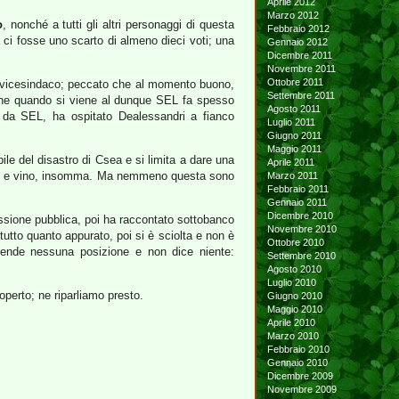
Aprile 2012
Marzo 2012
o
, nonché a tutti gli altri personaggi di questa
Febbraio 2012
 ci fosse uno scarto di almeno dieci voti; una
Gennaio 2012
Dicembre 2011
Novembre 2011
Ottobre 2011
x vicesindaco; peccato che al momento buono,
Settembre 2011
e che quando si viene al dunque SEL fa spesso
Agosto 2011
 da SEL, ha ospitato Dealessandri a fianco
Luglio 2011
Giugno 2011
Maggio 2011
le del disastro di Csea e si limita a dare una
Aprile 2011
cci e vino, insomma. Ma nemmeno questa sono
Marzo 2011
Febbraio 2011
Gennaio 2011
Dicembre 2010
ussione pubblica, poi ha raccontato sottobanco
Novembre 2010
tutto quanto appurato, poi si è sciolta e non è
Ottobre 2010
rende nessuna posizione e non dice niente:
Settembre 2010
Agosto 2010
Luglio 2010
operto; ne riparliamo presto.
Giugno 2010
Maggio 2010
Aprile 2010
Marzo 2010
Febbraio 2010
Gennaio 2010
Dicembre 2009
Novembre 2009