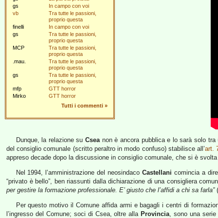
gs
In campo con voi
vb
Tra tutte le passioni,
proprio questa
finelli
In campo con voi
gs
Tra tutte le passioni,
proprio questa
MCP
Tra tutte le passioni,
proprio questa
.mau.
Tra tutte le passioni,
proprio questa
gs
Tra tutte le passioni,
proprio questa
mfp
GTT horror
Mirko
GTT horror
Tutti i commenti
»
Dunque, la relazione su
Csea
non è ancora pubblica e lo sarà solo tra 
del consiglio comunale (scritto peraltro in modo confuso) stabilisce all’
art. 
appreso decade dopo la discussione in consiglio comunale, che si è svolta ma
Nel 1994, l’amministrazione del neosindaco
Castellani
comincia a dire 
“privato è bello”, ben riassunti dalla dichiarazione di una consigliera comu
per gestire la formazione professionale. E’ giusto che l’affidi a chi sa farla”
(
Per questo motivo il Comune affida armi e bagagli i centri di formazion
l’ingresso del Comune; soci di Csea, oltre alla
Provincia
, sono una serie 