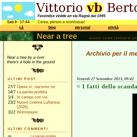
Fasendse vëdde an sla Ragnà dal 1995
Sab 8 - 17:44
Cerea, përson-a sconòssua!
cà
blog
përsonal
atività
Near a tree
ovvero come rovinarsi una 
Archivio per il m
Near a tree by a river
there's a hole in the ground
Venerdì 27 Settembre 2013, 09:42
ULTIMI POST
I fatti dello scand
27/7
Opera sì, nazismo no
14/7
La parola proibita
1/4
In campo con voi
23/2
Nuovo cinema Luftansia
(2026)
11/2
Wormslayer
ULTIMI COMMENTI
gs
La parola proibita