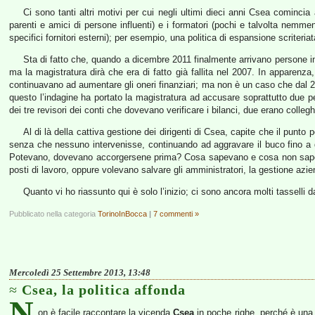
Ci sono tanti altri motivi per cui negli ultimi dieci anni Csea comincia 
parenti e amici di persone influenti) e i formatori (pochi e talvolta nem
specifici fornitori esterni); per esempio, una politica di espansione scrite
Sta di fatto che, quando a dicembre 2011 finalmente arrivano persone ind
ma la magistratura dirà che era di fatto già fallita nel 2007. In apparen
continuavano ad aumentare gli oneri finanziari; ma non è un caso che dal 200
questo l’indagine ha portato la magistratura ad accusare soprattutto due 
dei tre revisori dei conti che dovevano verificare i bilanci, due erano colleg
Al di là della cattiva gestione dei dirigenti di Csea, capite che il punto
senza che nessuno intervenisse, continuando ad aggravare il buco fino a de
Potevano, dovevano accorgersene prima? Cosa sapevano e cosa non sapevano
posti di lavoro, oppure volevano salvare gli amministratori, la gestione azien
Quanto vi ho riassunto qui è solo l’inizio; ci sono ancora molti tasselli
Pubblicato nella categoria
TorinoInBocca
|
7 commenti »
Mercoledì 25 Settembre 2013, 13:48
Csea, la politica affonda
N
on è facile raccontare la vicenda
Csea
in poche righe, perché è una 