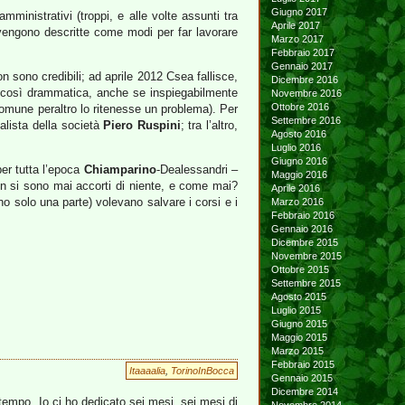
Giugno 2017
mministrativi (troppi, e alle volte assunti tra
Aprile 2017
 vengono descritte come modi per far lavorare
Marzo 2017
Febbraio 2017
Gennaio 2017
 sono credibili; ad aprile 2012 Csea fallisce,
Dicembre 2016
ra così drammatica, anche se inspiegabilmente
Novembre 2016
Ottobre 2016
 Comune peraltro lo ritenesse un problema). Per
Settembre 2016
alista della società
Piero Ruspini
; tra l’altro,
Agosto 2016
Luglio 2016
Giugno 2016
per tutta l’epoca
Chiamparino
-Dealessandri –
Maggio 2016
on si sono mai accorti di niente, e come mai?
Aprile 2016
 solo una parte) volevano salvare i corsi e i
Marzo 2016
Febbraio 2016
Gennaio 2016
Dicembre 2015
Novembre 2015
Ottobre 2015
Settembre 2015
Agosto 2015
Luglio 2015
Giugno 2015
Maggio 2015
Marzo 2015
Febbraio 2015
Itaaaalia
,
TorinoInBocca
Gennaio 2015
Dicembre 2014
tempo. Io ci ho dedicato sei mesi, sei mesi di