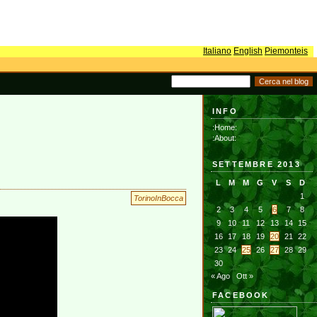
Italiano
English
Piemonteis
INFO
:Home:
:About:
SETTEMBRE 2013
L
M
M
G
V
S
D
1
TorinoInBocca
2
3
4
5
6
7
8
9
10
11
12
13
14
15
16
17
18
19
20
21
22
23
24
25
26
27
28
29
30
« Ago
Ott »
FACEBOOK