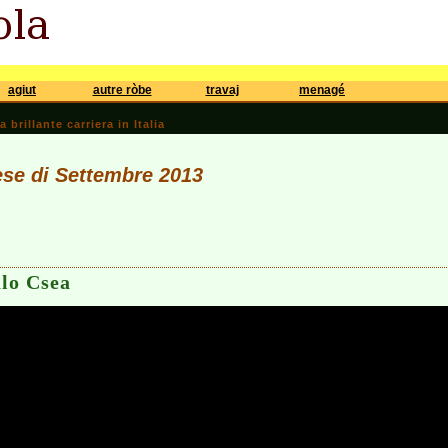
agiut
autre ròbe
travaj
menagé
brillante carriera in Italia
ese di Settembre 2013
alo Csea