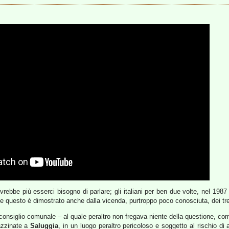
ebbe più esserci bisogno di parlare; gli italiani per ben due volte, nel 198
 e questo è dimostrato anche dalla vicenda, purtroppo poco conosciuta, dei tre
consiglio comunale – al quale peraltro non fregava niente della questione, com
gazzinate a
Saluggia
, in un luogo peraltro pericoloso e soggetto al rischio di 