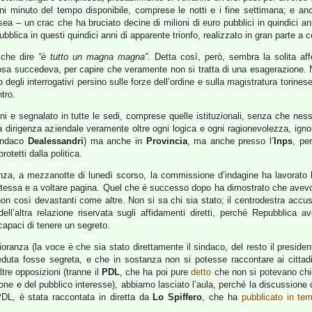
i minuto del tempo disponibile, comprese le notti e i fine settimana; e an
a – un crac che ha bruciato decine di milioni di euro pubblici in quindici ann
lica in questi quindici anni di apparente trionfo, realizzato in gran parte a col
 che dire
“è tutto un magna magna”
. Detta così, però, sembra la solita a
 cosa succedeva, per capire che veramente non si tratta di una esagerazione. N
o degli interrogativi persino sulle forze dell’ordine e sulla magistratura torin
tro.
nni e segnalato in tutte le sedi, comprese quelle istituzionali, senza che n
la dirigenza aziendale veramente oltre ogni logica e ogni ragionevolezza, ig
sindaco
Dealessandri
) ma anche in
Provincia
, ma anche presso l’
Inps
, pe
otetti dalla politica.
denza, a mezzanotte di lunedì scorso, la commissione d’indagine ha lavorat
stessa e a voltare pagina. Quel che è successo dopo ha dimostrato che avevo
n così devastanti come altre. Non si sa chi sia stato; il centrodestra accusa 
ell’altra relazione riservata sugli affidamenti diretti, perché Repubblica 
ncapaci di tenere un segreto.
ioranza (la voce è che sia stato direttamente il sindaco, del resto il presiden
eduta fosse segreta, e che in sostanza non si potesse raccontare ai cittad
tre opposizioni (tranne il
PDL
, che ha poi pure
detto
che non si potevano chie
zione e del pubblico interesse), abbiamo lasciato l’aula, perché la discussione
 PDL, è stata raccontata in diretta da
Lo Spiffero
, che ha
pubblicato in te