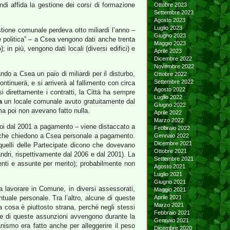
ndi affida la gestione dei corsi di formazione
Ottobre 2023
Settembre 2023
Agosto 2023
Luglio 2023
tione comunale perdeva otto miliardi l’anno –
Giugno 2023
 politica” – a Csea vengono dati anche trenta
Maggio 2023
in più, vengono dati locali (diversi edifici) e
Aprile 2023
Dicembre 2022
Novembre 2022
ando a Csea un paio di miliardi per il disturbo,
Ottobre 2022
Settembre 2022
inuerà, e si arriverà al fallimento con circa
Agosto 2022
 direttamente i contratti, la Città ha sempre
Luglio 2022
a
un locale comunale avuto gratuitamente dal
Giugno 2022
ma poi non avevano fatto nulla.
Aprile 2022
Marzo 2022
poi dal 2001 a pagamento – viene distaccato a
Febbraio 2022
ne che chiedono a Csea personale a pagamento.
Gennaio 2022
Dicembre 2021
 quelli delle Partecipate dicono che dovevano
Ottobre 2021
andri, rispettivamente dal 2006 e dal 2001). La
Settembre 2021
enti e assunte per merito); probabilmente non
Agosto 2021
Luglio 2021
Giugno 2021
 lavorare in Comune, in diversi assessorati,
Maggio 2021
ale personale. Tra l’altro, alcune di queste
Aprile 2021
Marzo 2021
a cosa è piuttosto strana, perché negli stessi
Febbraio 2021
une di queste assunzioni avvengono durante la
Gennaio 2021
ismo era fatto anche per alleggerire il peso
Dicembre 2020