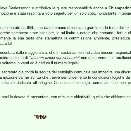
ciava Dealessandri e attribuiva le giuste responsabilità anche a
Chiamparin
 mozione è stata respinta a voto segreto per un solo voto, nonostante in teoria
ri presentate da
SEL
, che da settimane chiedeva a gran voce la testa dell’e
o perché sarebbero state bocciate, io mi limito a notare che contano i fatti 
almente la sua testa che stamattina la commissione ambiente, presieduta
cciarlo!
presentata dalla maggioranza, che in sostanza non individua nessun responsabi
mida richiesta di
“valutare azioni sanzionatorie”
non si sa verso chi; tarallu
 soltanto in venti ed è caduto il numero legale.
a secretato d’autorità la seduta del consiglio comunale per impedire una disc
 alla mozione da me scritta che traeva semplicemente le conclusioni logiche da 
ufficiale dedicata all’indagine Csea con il consiglio comunale che non p
o e anzi in dovere di raccontare, con misura e obiettività, quello che abbiamo sc