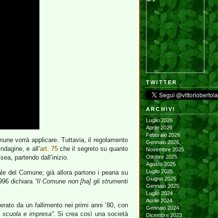
TWITTER
ARCHIVI
Luglio 2026
Aprile 2026
Febbraio 2026
mune vorrà applicare. Tuttavia, il regolamento
Gennaio 2026
ndagine, e all’
art. 75
che il segreto su quanto
Novembre 2025
ea, partendo dall’inizio.
Ottobre 2025
Agosto 2025
Luglio 2025
ale del Comune; già allora partono i peana su
Giugno 2025
996 dichiara
“Il Comune non [ha] gli strumenti
Gennaio 2025
Luglio 2024
Aprile 2024
erato da un fallimento nei primi anni ’80, con
Gennaio 2024
a scuola e impresa”
. Si crea così una società
Dicembre 2023