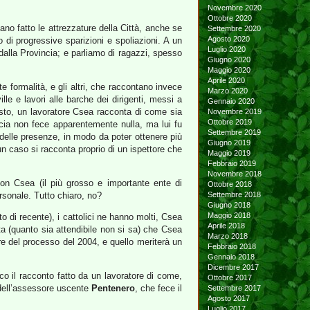
Novembre 2020
Ottobre 2020
no fatto le attrezzature della Città, anche se
Settembre 2020
Agosto 2020
 di progressive sparizioni e spoliazioni. A un
Luglio 2020
dalla Provincia; e parliamo di ragazzi, spesso
Giugno 2020
Maggio 2020
Aprile 2020
te formalità, e gli altri, che raccontano invece
Marzo 2020
lle e lavori alle barche dei dirigenti, messi a
Gennaio 2020
resto, un lavoratore Csea racconta di come sia
Novembre 2019
Ottobre 2019
ncia non fece apparentemente nulla, ma lui fu
Settembre 2019
ri delle presenze, in modo da poter ottenere più
Giugno 2019
un caso si racconta proprio di un ispettore che
Maggio 2019
Febbraio 2019
Novembre 2018
on Csea (il più grosso e importante ente di
Ottobre 2018
ersonale. Tutto chiaro, no?
Settembre 2018
Giugno 2018
Maggio 2018
ato di recente), i cattolici ne hanno molti, Csea
Aprile 2018
ta (quanto sia attendibile non si sa) che Csea
Marzo 2018
are del processo del 2004, e quello meriterà un
Febbraio 2018
Gennaio 2018
Dicembre 2017
ico il racconto fatto da un lavoratore di come,
Ottobre 2017
dell’assessore uscente
Pentenero
, che fece il
Settembre 2017
Agosto 2017
Luglio 2017