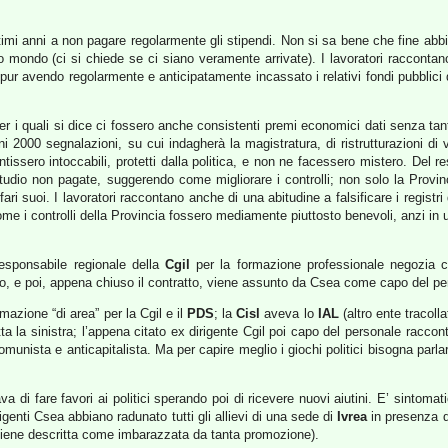
timi anni a non pagare regolarmente gli stipendi. Non si sa bene che fine abbia
 mondo (ci si chiede se ci siano veramente arrivate). I lavoratori raccontano
 pur avendo regolarmente e anticipatamente incassato i relativi fondi pubblici 
 per i quali si dice ci fossero anche consistenti premi economici dati senza tan
 2000 segnalazioni, su cui indagherà la magistratura, di ristrutturazioni di vi
tissero intoccabili, protetti dalla politica, e non ne facessero mistero. Del 
 studio non pagate, suggerendo come migliorare i controlli; non solo la Provi
fari suoi. I lavoratori raccontano anche di una abitudine a falsificare i regist
come i controlli della Provincia fossero mediamente piuttosto benevoli, anzi in 
responsabile regionale della
Cgil
per la formazione professionale negozia c
lavoro, e poi, appena chiuso il contratto, viene assunto da Csea come capo del p
rmazione “di area” per la Cgil e il
PDS
; la
Cisl
aveva lo
IAL
(altro ente tracoll
ta la sinistra; l’appena citato ex dirigente Cgil poi capo del personale raccon
comunista e anticapitalista. Ma per capire meglio i giochi politici bisogna parl
a di fare favori ai politici sperando poi di ricevere nuovi aiutini. E’ sintomat
rigenti Csea abbiano radunato tutti gli allievi di una sede di
Ivrea
in presenza 
 viene descritta come imbarazzata da tanta promozione).