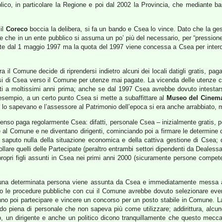
blico, in particolare la Regione e poi dal 2002 la Provincia, che mediante ba
 il
Coreco
boccia la delibera, si fa un bando e Csea lo vince. Dato che la ges
che in un ente pubblico si assuma un po’ più del necessario, per “pressione
parte dal 1 maggio 1997 ma la quota del 1997 viene concessa a Csea per intero); 
a il Comune decide di riprendersi indietro alcuni dei locali datigli gratis, pag
 di Csea verso il Comune per utenze mai pagate. La vicenda delle utenze cont
ti a moltissimi anni prima; anche se dal 1997 Csea avrebbe dovuto intestarsi
r esempio, a un certo punto Csea si mette a subaffittare al
Museo del Cinem
, lo sapevano e l’assessore al Patrimonio dell’epoca si era anche arrabbiato, 
penso paga regolarmente Csea: difatti, personale Csea – inizialmente gratis, 
te al Comune e ne diventano dirigenti, cominciando poi a firmare le determi
r saputo nulla della situazione economica e della cattiva gestione di Csea;
llare quelli delle Partecipate (peraltro entrambi settori dipendenti da Dealess
propri figli assunti in Csea nei primi anni 2000 (sicuramente persone compet
cui una determinata persona viene assunta da Csea e immediatamente messa a
 le procedure pubbliche con cui il Comune avrebbe dovuto selezionare eventu
ranno poi partecipare e vincere un concorso per un posto stabile in Comune. L
endo piena di personale che non sapeva più come utilizzare; addirittura, alc
, un dirigente e anche un politico dicono tranquillamente che questo meccan