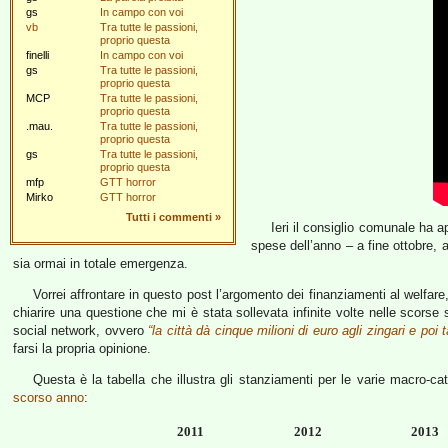
gs
In campo con voi
vb
Tra tutte le passioni,
proprio questa
finelli
In campo con voi
gs
Tra tutte le passioni,
proprio questa
MCP
Tra tutte le passioni,
proprio questa
.mau.
Tra tutte le passioni,
proprio questa
gs
Tra tutte le passioni,
proprio questa
mfp
GTT horror
Mirko
GTT horror
Tutti i commenti
»
Ieri il consiglio comunale ha a
spese dell’anno – a fine ottobre,
sia ormai in totale emergenza.
Vorrei affrontare in questo post l’argomento dei finanziamenti al welfar
chiarire una questione che mi è stata sollevata infinite volte nelle scorse
social network, ovvero
“la città dà cinque milioni di euro agli zingari e poi 
farsi la propria opinione.
Questa è la tabella che illustra gli stanziamenti per le varie macro-ca
scorso anno
:
2011
2012
2013