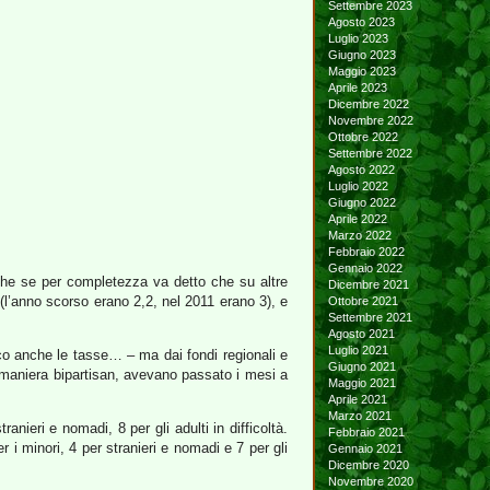
Settembre 2023
Agosto 2023
Luglio 2023
Giugno 2023
Maggio 2023
Aprile 2023
Dicembre 2022
Novembre 2022
Ottobre 2022
Settembre 2022
Agosto 2022
Luglio 2022
Giugno 2022
Aprile 2022
Marzo 2022
Febbraio 2022
Gennaio 2022
nche se per completezza va detto che su altre
Dicembre 2021
 (l’anno scorso erano 2,2, nel 2011 erano 3), e
Ottobre 2021
Settembre 2021
Agosto 2021
Luglio 2021
oco anche le tasse… – ma dai fondi regionali e
Giugno 2021
 maniera bipartisan, avevano passato i mesi a
Maggio 2021
Aprile 2021
Marzo 2021
ranieri e nomadi, 8 per gli adulti in difficoltà.
Febbraio 2021
r i minori, 4 per stranieri e nomadi e 7 per gli
Gennaio 2021
Dicembre 2020
Novembre 2020