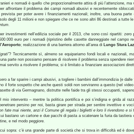
ranieri e nomadi è quello che proporzionalmente attira di più l’attenzione, m
fa per affrontare il problema dei campi nomadi abusivi e recentemente sbloccati;
prevista per poter avere i finanziamenti nazionali; inoltre, una buona part
 solo degli 11 milioni e non spiegare che ce ne sono altri 86 destinati a tutte 
antum
.
r investimenti nell’edilizia sociale per il 2013, che sono così ripartiti: zero 
 600.000 euro per i nomadi (ripristino delle casette danneggiate nel campo r
ll’Aeroporto
; realizzazione di una barriera attorno all’area di
Lungo Stura Laz
grati”
? Tecnicamente sì, almeno se equipariamo fondi locali e nazionali, m
una parte non possiamo pensare di risolvere il problema senza spendere nien
ai servito a risolvere il problema; si è limitato a finanziare associazioni dire
ro a far sparire i campi abusivi, a togliere i bambini dall’immondizia (e dalle 
ho il forte sospetto che anche questi soldi non serviranno a questo (nel video
casette di via Germagnano, distrutte nelle faide tra gli stessi occupanti, sap
mio intervento – mentre la politica pontifica e poi s’indigna e grida al ra
netrare persino per noi, basta girare per strada per sentire invettive e voci
non fate mai niente, anzi il Comune gli regala i biglietti e loro li rivendono e si
 cui bastano un cartone e due pacchi di pasta a scatenare la furia da tastiera
ttine, e nel modo peggiore.
i cui sopra: c’è una grande parte di società che si trova in difficoltà ed è do