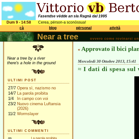
Fasendse vëdde an sla Ragnà dal 1995
Dum 9 - 14:58
Cerea, përson-a sconòssua!
cà
blog
përsonal
atività
Near a tree
ovvero come rovinarsi una 
Approvato il bici pla
«
Near a tree by a river
Mercoledì 30 Ottobre 2013, 15:41
there's a hole in the ground
I dati di spesa sul
ULTIMI POST
27/7
Opera sì, nazismo no
14/7
La parola proibita
1/4
In campo con voi
23/2
Nuovo cinema Luftansia
(2026)
11/2
Wormslayer
ULTIMI COMMENTI
gs
La parola proibita