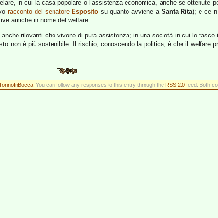
are, in cui la casa popolare o l’assistenza economica, anche se ottenute per 
ivo
racconto del senatore
Esposito
su quanto avviene a
Santa Rita
); e ce n
tive amiche in nome del welfare.
e anche rilevanti che vivono di pura assistenza; in una società in cui le fasce
sto non è più sostenibile. Il rischio, conoscendo la politica, è che il welfare 
TorinoInBocca
. You can follow any responses to this entry through the
RSS 2.0
feed. Both co