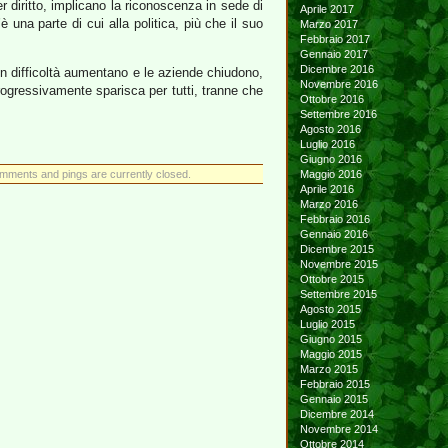
diritto, implicano la riconoscenza in sede di
Aprile 2017
’è una parte di cui alla politica, più che il suo
Marzo 2017
Febbraio 2017
Gennaio 2017
Dicembre 2016
 in difficoltà aumentano e le aziende chiudono,
Novembre 2016
progressivamente sparisca per tutti, tranne che
Ottobre 2016
Settembre 2016
Agosto 2016
Luglio 2016
Giugno 2016
mments and pings are currently closed.
Maggio 2016
Aprile 2016
Marzo 2016
Febbraio 2016
Gennaio 2016
Dicembre 2015
Novembre 2015
Ottobre 2015
Settembre 2015
Agosto 2015
Luglio 2015
Giugno 2015
Maggio 2015
Marzo 2015
Febbraio 2015
Gennaio 2015
Dicembre 2014
Novembre 2014
Ottobre 2014