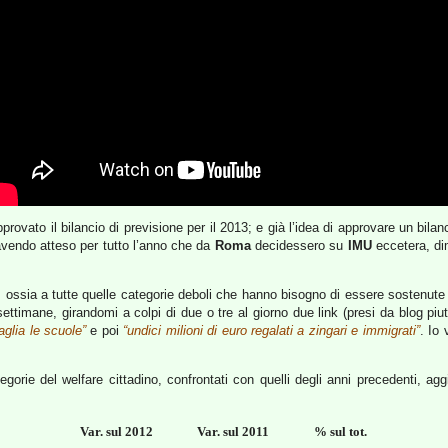
pprovato il bilancio di previsione per il 2013; e già l’idea di approvare un bila
 avendo atteso per tutto l’anno che da
Roma
decidessero su
IMU
eccetera, di
e, ossia a tutte quelle categorie deboli che hanno bisogno di essere sostenute 
 settimane, girandomi a colpi di due o tre al giorno due link (presi da blog pi
taglia le scuole”
e poi
“undici milioni di euro regalati a zingari e immigrati”
. Io
tegorie del welfare cittadino, confrontati con quelli degli anni precedenti, 
Var. sul 2012
Var. sul 2011
% sul tot.