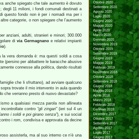
Ottobre 2020
a va anche spiegato che tale aumento è dovuto
Settembre 2020
 degli 11 milioni, i fondi comunali destinati a
Agosto 2020
e di questo fondo non è per i nomadi ma per i
Luglio 2020
le altre categorie, o non spiegare che l’aumento
Giugno 2020
Maggio 2020
Aprile 2020
per anziani, adulti, stranieri e minori; 300.000
Marzo 2020
Gennaio 2020
egolare di
via Germagnano
e relativi impianti
Novembre 2019
io
).
Ottobre 2019
Settembre 2019
a la vera domanda è: ma questi soldi a cosa
Giugno 2019
te (persino per abbattere le baracche abusive
Maggio 2019
ttamente connesse alla politica, dando risultati
Febbraio 2019
Novembre 2018
Ottobre 2018
Settembre 2018
famiglie che li sfruttano), ad avviare qualcuno
Giugno 2018
 sopra trovate il mio intervento in aula quando
Maggio 2018
endo che verranno presto di nuovo devastate?
Aprile 2018
Marzo 2018
zzismo a qualsiasi mezza parola non allineata
Febbraio 2018
 incontrollate contro
“gli zingari”
(ieri sul 4 un
Gennaio 2018
 fanno i soldi e poi girano senza”
), e sui social
Dicembre 2017
Ottobre 2017
 contro i rom, condivisa e approvata da decine
Settembre 2017
Agosto 2017
Luglio 2017
veroso assisterla, ma al suo interno ce n’è una
Giugno 2017