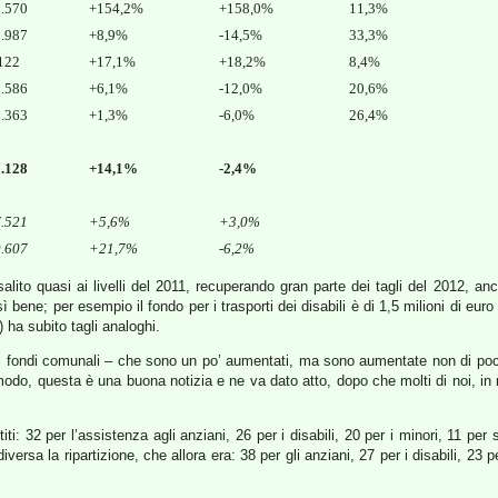
9.570
+154,2%
+158,0%
11,3%
8.987
+8,9%
-14,5%
33,3%
122
+17,1%
+18,2%
8,4%
8.586
+6,1%
-12,0%
20,6%
3.363
+1,3%
-6,0%
26,4%
0
7.128
+14,1%
-2,4%
7.521
+5,6%
+3,0%
9.607
+21,7%
-6,2%
lito quasi ai livelli del 2011, recuperando gran parte dei tagli del 2012, a
ene; per esempio il fondo per i trasporti dei disabili è di 1,5 milioni di euro
) ha subito tagli analoghi.
on dai fondi comunali – che sono un po’ aumentati, ma sono aumentate non di p
odo, questa è una buona notizia e ne va dato atto, dopo che molti di noi, in
i: 32 per l’assistenza agli anziani, 26 per i disabili, 20 per i minori, 11 per st
ersa la ripartizione, che allora era: 38 per gli anziani, 27 per i disabili, 23 pe