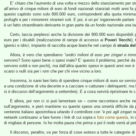
E’ chiaro che l’aumento di una volta e mezzo dello stanziamento per st
all’arrivo di cinque milioni di euro di fondi nazionali stanziati molti anni 
questo capitolo sono solo 800.000 euro, corrispondenti alla quota minima 
profughi e per i minorenni stranieri soli. E poi, è un po’ ingannevole parlare
è un fatto straordinario derivante in gran parte da un fondo nazionale
una t
Certo, lascia perplessi anche la divisione dei 900.000 euro disponibili pe
euro per i disabili (realizzazione di rampe di accesso ai
Poveri Vecchi
);
igienici e idrici; impianto di raccolta acque bianche nel campo di
strada de
Allora, è vero che spendiamo
“undici milioni di euro per zingari e immi
servono? Sono spesi bene o spesi male? E’ questo il problema; perché da 
servono soldi e non pochi), ma dall’altra quanto speso in questi anni non è m
scarsi o nulli sia per i rom che per chi vive vicino a loro.
Insomma, io sarei ben lieto di spendere cinque milioni di euro se servisse
a una condizione di vita decente e a cacciare o catturare i delinquenti; ma 
si è discusso dell’argomento a settembre). E a cosa servirà ripristinare le 
E allora, poi non ci si può lamentare se – come raccontavo anche nel 
sull’argomento, e però mantiene su queste spese una omertà difficile da pe
ventenne italiano apostrofava urlando il controllore con
“e poi agli zingari 
network continuano a fare furore i link di cui sopra o
foto come questa
, in
di migliaia di persone. Io ho molta paura che prima o poi il nodo verrà al pe
Il discorso, peraltro, va per forza di cose esteso a tutte le categorie d