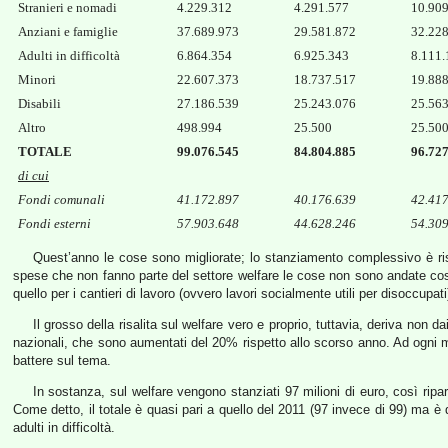
Stranieri e nomadi
4.229.312
4.291.577
10.90
Anziani e famiglie
37.689.973
29.581.872
32.22
Adulti in difficoltà
6.864.354
6.925.343
8.111.
Minori
22.607.373
18.737.517
19.88
Disabili
27.186.539
25.243.076
25.56
Altro
498.994
25.500
25.50
TOTALE
99.076.545
84.804.885
96.72
di cui
Fondi comunali
41.172.897
40.176.639
42.41
Fondi esterni
57.903.648
44.628.246
54.30
Quest’anno le cose sono migliorate; lo stanziamento complessivo è risa
spese che non fanno parte del settore welfare le cose non sono andate così b
quello per i cantieri di lavoro (ovvero lavori socialmente utili per disoccupati
Il grosso della risalita sul welfare vero e proprio, tuttavia, deriva n
nazionali, che sono aumentati del 20% rispetto allo scorso anno. Ad ogni m
battere sul tema.
In sostanza, sul welfare vengono stanziati 97 milioni di euro, così ripartit
Come detto, il totale è quasi pari a quello del 2011 (97 invece di 99) ma è div
adulti in difficoltà.