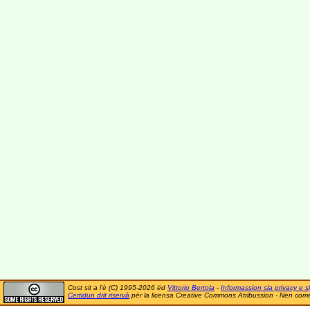
Cost sit a l'è (C) 1995-2026 ëd
Vittorio Bertola
-
Informassion sla privacy e si
Certidun drit riservà
për la licensa Creative Commons Atribussion - Nen comer