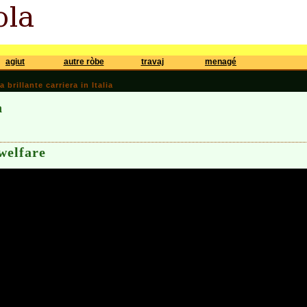
agiut
autre ròbe
travaj
menagé
brillante carriera in Italia
n
 welfare