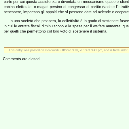
parte per cui questa assistenza è diventata un meccanismo opaco e clientel
cabina elettorale, o magari persino di congresso di partito (vedete l’istrutt
benessere, importano gli appalti che si possono dare ad aziende e coopera
In una società che prospera, la collettività è in grado di sostenere fasc
in cui le entrate fiscali diminuiscono e la spesa per il welfare aumenta, que
per quelli che permettono col loro voto di sostenere il sistema.
This entry was posted on mercoledì, Ottobre 30th, 2013 at 3:41 pm, and is filed under
Comments are closed.