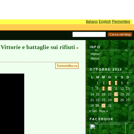
Italiano
English
Piemonteis
Vittorie e battaglie sui rifiuti
INFO
»
:Home:
:About:
TorinoInBocca
OTTOBRE 2013
L
M
M
G
V
S
D
1
2
3
4
5
6
7
8
9
10
11
12
13
14
15
16
17
18
19
20
21
22
23
24
25
26
27
28
29
30
31
« Set
Nov »
FACEBOOK