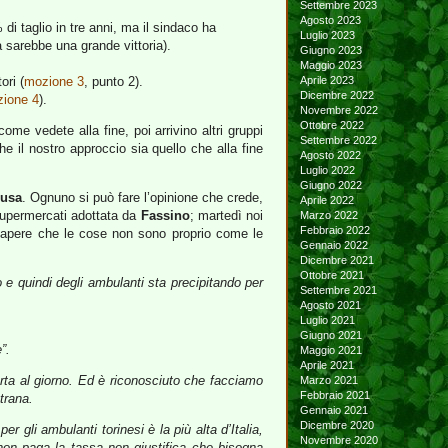
Settembre 2023
Agosto 2023
di taglio in tre anni, ma il sindaco ha
Luglio 2023
 sarebbe una grande vittoria).
Giugno 2023
Maggio 2023
ori (
mozione 3
, punto 2).
Aprile 2023
Dicembre 2022
ione 4
).
Novembre 2022
Ottobre 2022
e vedete alla fine, poi arrivino altri gruppi
Settembre 2022
e il nostro approccio sia quello che alla fine
Agosto 2022
Luglio 2022
Giugno 2022
Susa
. Ognuno si può fare l’opinione che crede,
Aprile 2022
 supermercati adottata da
Fassino
; martedì noi
Marzo 2022
Febbraio 2022
r sapere che le cose non sono proprio come le
Gennaio 2022
Dicembre 2021
Ottobre 2021
 e quindi degli ambulanti sta precipitando per
Settembre 2021
Agosto 2021
Luglio 2021
Giugno 2021
”.
Maggio 2021
Aprile 2021
rta al giorno.
Ed è riconosciuto che facciamo
Marzo 2021
Febbraio 2021
trana.
Gennaio 2021
Dicembre 2020
 per gli ambulanti torinesi è la più alta d’Italia,
Novembre 2020
 non paga la tassa non giustifica che bisogna