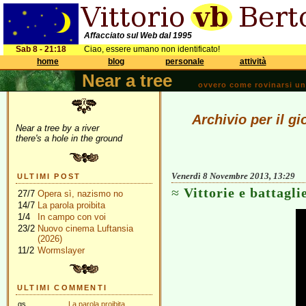
Affacciato sul Web dal 1995
Sab 8 - 21:18
Ciao, essere umano non identificato!
home
blog
personale
attività
Near a tree
ovvero come rovinarsi una 
Archivio per il g
Near a tree by a river
there's a hole in the ground
Venerdì 8 Novembre 2013, 13:29
ULTIMI POST
Vittorie e battaglie
27/7
Opera sì, nazismo no
14/7
La parola proibita
1/4
In campo con voi
23/2
Nuovo cinema Luftansia
(2026)
11/2
Wormslayer
ULTIMI COMMENTI
gs
La parola proibita