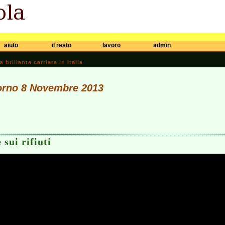
aiuto
il resto
lavoro
admin
brillante carriera in Italia
iorno 8 Novembre 2013
 sui rifiuti