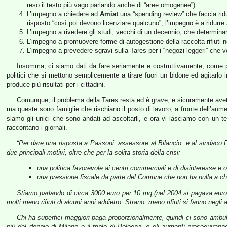
reso il testo più vago parlando anche di “aree omogenee”).
L’impegno a chiedere ad
Amiat
una “spending review” che faccia ridur
risposto “così poi devono licenziare qualcuno”; l’impegno è a ridurr
L’impegno a rivedere gli studi, vecchi di un decennio, che determinano
L’impegno a promuovere forme di autogestione della raccolta rifiuti nei
L’impegno a prevedere sgravi sulla Tares per i “negozi leggeri” che
Insomma, ci siamo dati da fare seriamente e costruttivamente, come pot
politici che si mettono semplicemente a tirare fuori un bidone ed agitarlo 
produce più risultati per i cittadini.
Comunque, il problema della Tares resta ed è grave, e sicuramente ave
ma queste sono famiglie che rischiano il posto di lavoro, a fronte dell’aum
siamo gli unici che sono andati ad ascoltarli, e ora vi lasciamo con un 
raccontano i giornali.
“Per dare una risposta a Passoni, assessore al Bilancio, e al sindaco F
due principali motivi, oltre che per la solita storia della crisi:
una politica favorevole ai centri commerciali e di disinteresse e 
una pressione fiscale da parte del Comune che non ha nulla a che
Stiamo parlando di circa 3000 euro per 10 mq (nel 2004 si pagava euro 1
molti meno rifiuti di alcuni anni addietro. Strano: meno rifiuti si fanno neg
Chi ha superfici maggiori paga proporzionalmente, quindi ci sono amb
più del doppio di Milano e il triplo di Bologna, e gli aumenti proseguira