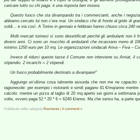
caricare tutto su chi paga: è una risposta ben misera.
Questo fuoco che sta divampando tra i commercianti, anche i negozian
abbiamo cercato lui non c’era mai. Un sindaco che di fronte al grido di gra
soldi… e via così.
A Torino in gennaio e febbraio hanno chiuso circa 240 ne
Molti mercati torinesi si sono desertificati perché gli ambulanti non l
diversi anni. Ci sono un mucchio di ambulanti che incassano meno di 10
minimo 1250 euro per 10 mq. Le organizzazioni sindacali Anva – Fiva – Confc
Invece di ridurci queste tasse il Comune non interviene su Amiat, il cu
stipendio. 2 incarichi = 2 stipendi.
Un fuoco probabilmente destinato a divampare!”
Aggiungo un’ultima cosa talmente assurda che non me ne capacito: 
ragionevole: per esempio i ristoranti e simili pagano 41 €/mq/anno mentre 
calcolo: mentre un pizza al taglio di 20 mq aperto sei giorni a settimana 
volte, ovvero paga 52 * 20 * 6 = 6240 €/anno. Ma che senso ha, a parte quell
Pubblicato nella categoria
Roomenta
|
4 commenti »