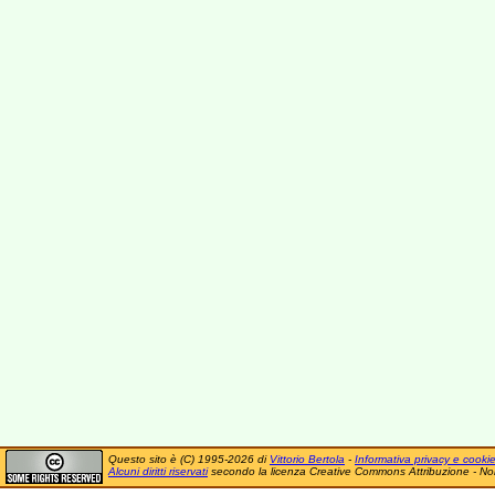
Questo sito è (C) 1995-2026 di
Vittorio Bertola
-
Informativa privacy e cooki
Alcuni diritti riservati
secondo la licenza Creative Commons Attribuzione - No