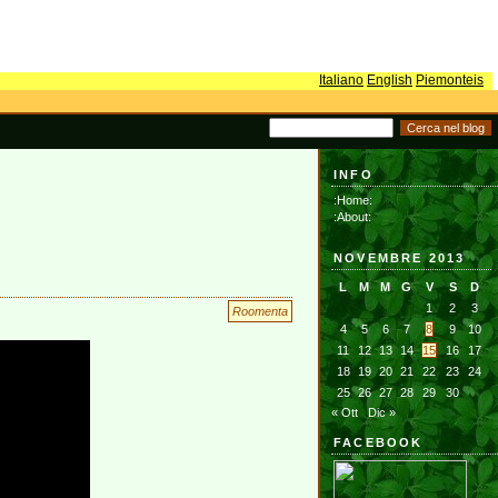
Italiano
English
Piemonteis
INFO
:Home:
:About:
NOVEMBRE 2013
L
M
M
G
V
S
D
1
2
3
Roomenta
4
5
6
7
8
9
10
11
12
13
14
15
16
17
18
19
20
21
22
23
24
25
26
27
28
29
30
« Ott
Dic »
FACEBOOK