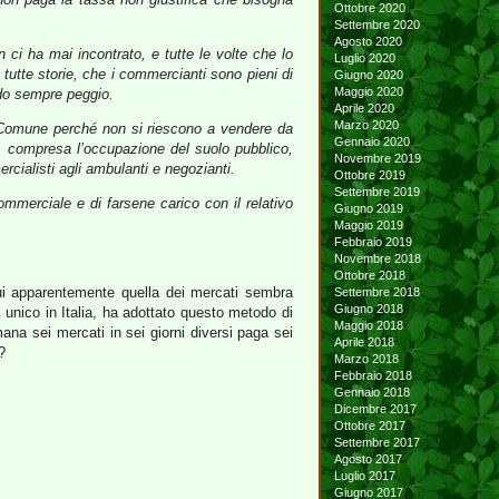
Ottobre 2020
Settembre 2020
Agosto 2020
i ha mai incontrato, e tutte le volte che lo
Luglio 2020
tutte storie, che i commercianti sono pieni di
Giugno 2020
Maggio 2020
ndo sempre peggio.
Aprile 2020
Marzo 2020
 al Comune perché non si riescono a vendere da
Gennaio 2020
 compresa l’occupazione del suolo pubblico,
Novembre 2019
cialisti agli ambulanti e negozianti.
Ottobre 2019
Settembre 2019
ommerciale e di farsene carico con il relativo
Giugno 2019
Maggio 2019
Febbraio 2019
Novembre 2018
Ottobre 2018
ui apparentemente quella dei mercati sembra
Settembre 2018
Giugno 2018
 unico in Italia, ha adottato questo metodo di
Maggio 2018
na sei mercati in sei giorni diversi paga sei
Aprile 2018
?
Marzo 2018
Febbraio 2018
Gennaio 2018
Dicembre 2017
Ottobre 2017
Settembre 2017
Agosto 2017
Luglio 2017
Giugno 2017