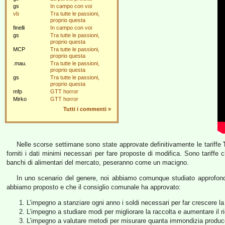
gs
In campo con voi
vb
Tra tutte le passioni,
proprio questa
finelli
In campo con voi
gs
Tra tutte le passioni,
proprio questa
MCP
Tra tutte le passioni,
proprio questa
.mau.
Tra tutte le passioni,
proprio questa
gs
Tra tutte le passioni,
proprio questa
mfp
GTT horror
Mirko
GTT horror
Tutti i commenti
»
Nelle scorse settimane sono state approvate definitivamente le tariffe
forniti i dati minimi necessari per fare proposte di modifica. Sono tariff
banchi di alimentari del mercato, peseranno come un macigno.
In uno scenario del genere, noi abbiamo comunque studiato approfond
abbiamo proposto e che il consiglio comunale ha approvato:
L’impegno a stanziare ogni anno i soldi necessari per far crescere la 
L’impegno a studiare modi per migliorare la raccolta e aumentare il rica
L’impegno a valutare metodi per misurare quanta immondizia produce 