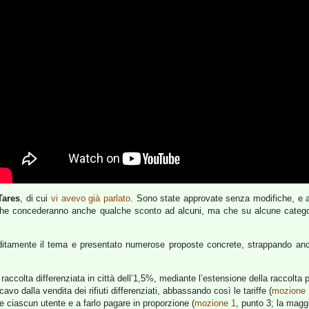
Tares
, di cui
vi avevo già parlato
. Sono state approvate senza modifiche, e 
e che concederanno anche qualche sconto ad alcuni, ma che su alcune categori
itamente il tema e presentato numerose proposte concrete, strappando anc
raccolta differenziata in città dell’1,5%, mediante l’estensione della raccolta p
vo dalla vendita dei rifiuti differenziati, abbassando così le tariffe (
mozione 
ciascun utente e a farlo pagare in proporzione (
mozione 1
, punto 3; la magg