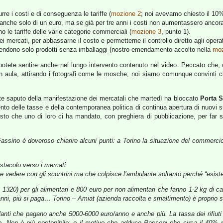
re i costi e di conseguenza le tariffe (
mozione 2
; noi avevamo chiesto il 10% 
e anche solo di un euro, ma se già per tre anni i costi non aumentassero ancora
 le tariffe delle varie categorie commerciali (
mozione 3
, punto 1).
 mercati, per abbassarne il costo e permetterne il controllo diretto agli operat
 vendono solo prodotti senza imballaggi (nostro emendamento accolto nella
moz
ete sentire anche nel lungo intervento contenuto nel video. Peccato che, com
in aula, attirando i fotografi come le mosche; noi siamo comunque convinti ch
te saputo della manifestazione dei mercatali che martedì ha bloccato
Porta 
ento delle tasse e della contemporanea politica di continua apertura di nuovi
testo che uno di loro ci ha mandato, con preghiera di pubblicazione, per fa
assino è doveroso chiarire alcuni punti: a Torino la situazione del commercio
ostacolo verso i mercati.
 vedere con gli scontrini ma che colpisce l’ambulante soltanto perché “esiste
320) per gli alimentari e 800 euro per non alimentari che fanno 1-2 kg di ca
li anni, più si paga… Torino – Amiat (azienda raccolta e smaltimento) è proprio s
ulanti che pagano anche 5000-6000 euro/anno e anche più.
La tassa dei rifiuti
nno. Non è più sostenibile: e il motivo che adduce Passoni che circa il 40%