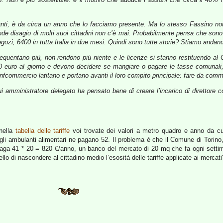
ti, è da circa un anno che lo facciamo presente. Ma lo stesso Fassino non c
nde disagio di molti suoi cittadini non c’è mai. Probabilmente pensa che sono 
gozi, 6400 in tutta Italia in due mesi. Quindi sono tutte storie? Stiamo anda
i frequentano più, non rendono più niente e le licenze si stanno restituendo
0 euro al giorno e devono decidere se mangiare o pagare le tasse comunali,
ommercio latitano e portano avanti il loro compito principale: fare da commer
i amministratore delegato ha pensato bene di creare l’incarico di direttore c
nella
tabella delle tariffe
voi trovate dei valori a metro quadro e anno da c
gli ambulanti alimentari ne pagano 52. Il problema è che il Comune di Torino,
paga 41 * 20 = 820 €/anno, un banco del mercato di 20 mq che fa ogni settima
o di nascondere al cittadino medio l’esosità delle tariffe applicate ai mercati