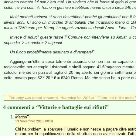
abbiamo cercato lui non c’era mai. Un sindaco che di fronte al grido di gra
soldi… e via così.
A Torino in gennaio e febbraio hanno chiuso circa 240 ne
Molti mercati torinesi si sono desertificati perché gli ambulanti non l
diversi anni. Ci sono un mucchio di ambulanti che incassano meno di 10
minimo 1250 euro per 10 mq. Le organizzazioni sindacali Anva – Fiva – Confc
Invece di ridurci queste tasse il Comune non interviene su Amiat, il cu
stipendio. 2 incarichi = 2 stipendi.
Un fuoco probabilmente destinato a divampare!”
Aggiungo un’ultima cosa talmente assurda che non me ne capacito: 
ragionevole: per esempio i ristoranti e simili pagano 41 €/mq/anno mentre 
calcolo: mentre un pizza al taglio di 20 mq aperto sei giorni a settimana 
volte, ovvero paga 52 * 20 * 6 = 6240 €/anno. Ma che senso ha, a parte quell
This entry was posted on venerdì, Novembre 8th, 2013 at 1:29 pm, and is filed under
4 commenti a “Vittorie e battaglie sui rifiuti”
MarcoF
:
13 Novembre 2013, 00:01
Chi ha problemi a sbarcare il lunario e non riesce a pagare cifre ast
mutuo per la riqualificazione della struttura dopo aver ricevuto l