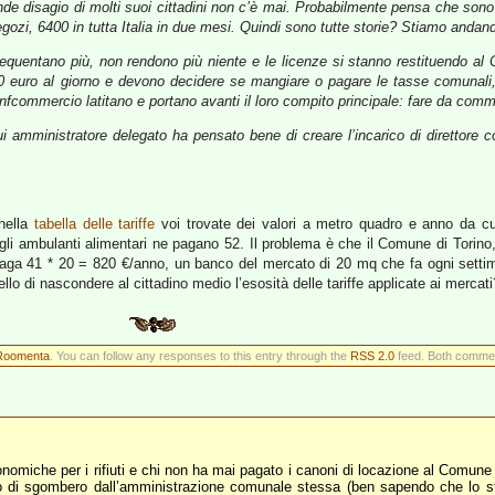
nde disagio di molti suoi cittadini non c’è mai. Probabilmente pensa che sono 
gozi, 6400 in tutta Italia in due mesi. Quindi sono tutte storie? Stiamo anda
i frequentano più, non rendono più niente e le licenze si stanno restituendo
0 euro al giorno e devono decidere se mangiare o pagare le tasse comunali,
ommercio latitano e portano avanti il loro compito principale: fare da commer
i amministratore delegato ha pensato bene di creare l’incarico di direttore c
nella
tabella delle tariffe
voi trovate dei valori a metro quadro e anno da c
gli ambulanti alimentari ne pagano 52. Il problema è che il Comune di Torino,
paga 41 * 20 = 820 €/anno, un banco del mercato di 20 mq che fa ogni settima
o di nascondere al cittadino medio l’esosità delle tariffe applicate ai mercati
Roomenta
. You can follow any responses to this entry through the
RSS 2.0
feed. Both comment
ronomiche per i rifiuti e chi non ha mai pagato i canoni di locazione al Comun
’atto di sgombero dall’amministrazione comunale stessa (ben sapendo che lo