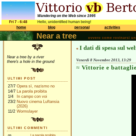
Wandering on the Web since 1995
Fri 7 - 6:48
Hello, unidentified human being!
home
blog
personal
activities
Near a tree
ovvero come rovinarsi una 
I dati di spesa sul we
«
Near a tree by a river
Venerdì 8 Novembre 2013, 13:29
there's a hole in the ground
Vittorie e battaglie
ULTIMI POST
27/7
Opera sì, nazismo no
14/7
La parola proibita
1/4
In campo con voi
23/2
Nuovo cinema Luftansia
(2026)
11/2
Wormslayer
ULTIMI COMMENTI
gs
La parola proibita