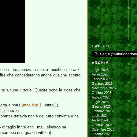
TWITTER
ARCHIVI
Sono state approvate senza modifiche, e anzi
Luglio 2026
Aprile 2026
tariffe che concederanno anche qualche sconto
Febbraio 2026
Gennaio 2026
Novembre 2025
he alcune vittorie. Queste sono le cose che
Ottobre 2025
Agosto 2025
Luglio 2025
orta a porta (
mozione 1
, punto 1).
Giugno 2025
1
, punto 2).
Gennaio 2025
ioranza tuttavia non è del tutto convinta e ha
Luglio 2024
Aprile 2024
Gennaio 2024
di taglio in tre anni, ma il sindaco ha
Dicembre 2023
 sarebbe una grande vittoria).
Ottobre 2023