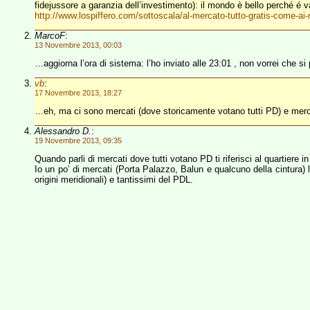
fidejussore a garanzia dell’investimento): il mondo è bello perché é 
http://www.lospiffero.com/sottoscala/al-mercato-tutto-gratis-come-ai
MarcoF
:
13 Novembre 2013, 00:03
…aggiorna l’ora di sistema: l’ho inviato alle 23:01 , non vorrei ch
vb
:
17 Novembre 2013, 18:27
…eh, ma ci sono mercati (dove storicamente votano tutti PD) e me
Alessandro D.
:
19 Novembre 2013, 09:35
Quando parli di mercati dove tutti votano PD ti riferisci al quartiere in
Io un po’ di mercati (Porta Palazzo, Balun e qualcuno della cintura) la
origini meridionali) e tantissimi del PDL.