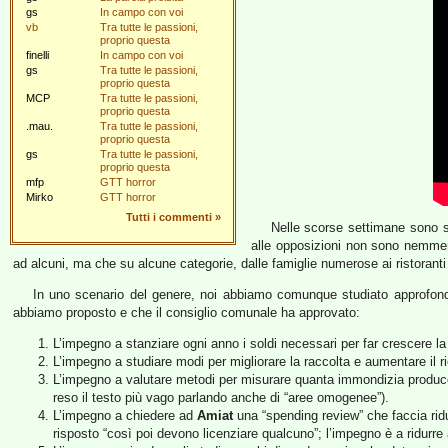
gs
In campo con voi
vb
Tra tutte le passioni,
proprio questa
finelli
In campo con voi
gs
Tra tutte le passioni,
proprio questa
MCP
Tra tutte le passioni,
proprio questa
.mau.
Tra tutte le passioni,
proprio questa
gs
Tra tutte le passioni,
proprio questa
mfp
GTT horror
Mirko
GTT horror
Tutti i commenti
»
Nelle scorse settimane sono st
alle opposizioni non sono nemmeno
ad alcuni, ma che su alcune categorie, dalle famiglie numerose ai ristoran
In uno scenario del genere, noi abbiamo comunque studiato approfond
abbiamo proposto e che il consiglio comunale ha approvato:
L’impegno a stanziare ogni anno i soldi necessari per far crescere la 
L’impegno a studiare modi per migliorare la raccolta e aumentare il rica
L’impegno a valutare metodi per misurare quanta immondizia produce 
reso il testo più vago parlando anche di “aree omogenee”).
L’impegno a chiedere ad
Amiat
una “spending review” che faccia ridur
risposto “così poi devono licenziare qualcuno”; l’impegno è a ridurr