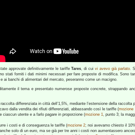
ate approvate definitivamente le tariffe
Tares
, di cui
vi avevo già parlato
. 
 stati forniti i dati minimi necessari per fare proposte di modifica. Sono 
ti e ai banchi di alimentari del mercato, peseranno come un macigno.
itamente il tema e presentato numerose proposte concrete, strappando anc
raccolta differenziata in città dell’1,5%, mediante l’estensione della raccolta p
vo dalla vendita dei rifiuti differenziati, abbassando così le tariffe (
mozione 
ciascun utente e a farlo pagare in proporzione (
mozione 1
, punto 3; la magg
re i costi e di conseguenza le tariffe (
mozione 2
; noi avevamo chiesto il 10% 
e anche solo di un euro, ma se già per tre anni i costi non aumentassero ancora