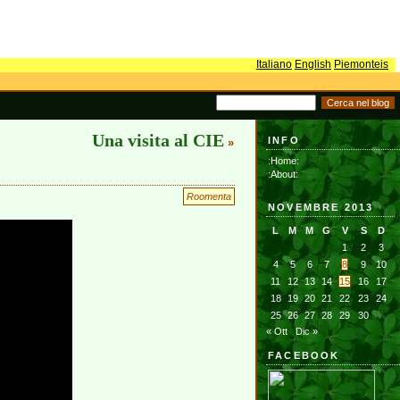
Italiano
English
Piemonteis
Una visita al CIE
INFO
»
:Home:
:About:
Roomenta
NOVEMBRE 2013
L
M
M
G
V
S
D
1
2
3
4
5
6
7
8
9
10
11
12
13
14
15
16
17
18
19
20
21
22
23
24
25
26
27
28
29
30
« Ott
Dic »
FACEBOOK