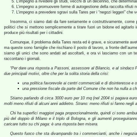
L’impegno a rivedere gli studi, vecchi di un decennio, che determinano
L’impegno a promuovere forme di autogestione della raccolta rifiuti nei
L’impegno a prevedere sgravi sulla Tares per i “negozi leggeri” che
Insomma, ci siamo dati da fare seriamente e costruttivamente, come pot
politici che si mettono semplicemente a tirare fuori un bidone ed agitarlo 
produce più risultati per i cittadini.
Comunque, il problema della Tares resta ed è grave, e sicuramente ave
ma queste sono famiglie che rischiano il posto di lavoro, a fronte dell’aum
siamo gli unici che sono andati ad ascoltarli, e ora vi lasciamo con un 
raccontano i giornali.
“Per dare una risposta a Passoni, assessore al Bilancio, e al sindaco F
due principali motivi, oltre che per la solita storia della crisi:
una politica favorevole ai centri commerciali e di disinteresse e 
una pressione fiscale da parte del Comune che non ha nulla a che
Stiamo parlando di circa 3000 euro per 10 mq (nel 2004 si pagava euro 1
molti meno rifiuti di alcuni anni addietro. Strano: meno rifiuti si fanno neg
Chi ha superfici maggiori paga proporzionalmente, quindi ci sono amb
più del doppio di Milano e il triplo di Bologna, e gli aumenti proseguira
caricare tutto su chi paga: è una risposta ben misera.
Questo fuoco che sta divampando tra i commercianti, anche i negozian