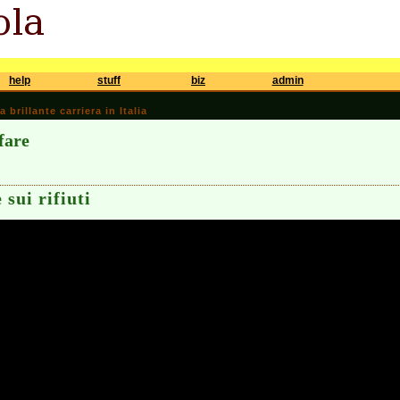
help
stuff
biz
admin
brillante carriera in Italia
lfare
 sui rifiuti