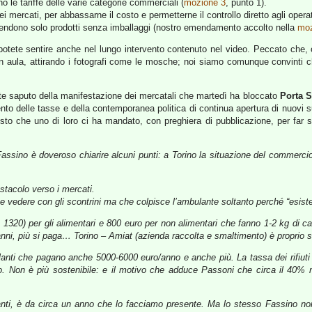
 le tariffe delle varie categorie commerciali (
mozione 3
, punto 1).
 mercati, per abbassarne il costo e permetterne il controllo diretto agli operat
 vendono solo prodotti senza imballaggi (nostro emendamento accolto nella
moz
ete sentire anche nel lungo intervento contenuto nel video. Peccato che, com
in aula, attirando i fotografi come le mosche; noi siamo comunque convinti ch
te saputo della manifestazione dei mercatali che martedì ha bloccato
Porta 
ento delle tasse e della contemporanea politica di continua apertura di nuovi
testo che uno di loro ci ha mandato, con preghiera di pubblicazione, per fa
assino è doveroso chiarire alcuni punti: a Torino la situazione del commercio
ostacolo verso i mercati.
 vedere con gli scontrini ma che colpisce l’ambulante soltanto perché “esiste
320) per gli alimentari e 800 euro per non alimentari che fanno 1-2 kg di ca
li anni, più si paga… Torino – Amiat (azienda raccolta e smaltimento) è proprio s
ulanti che pagano anche 5000-6000 euro/anno e anche più.
La tassa dei rifiuti
nno. Non è più sostenibile: e il motivo che adduce Passoni che circa il 40%
ti, è da circa un anno che lo facciamo presente. Ma lo stesso Fassino non c