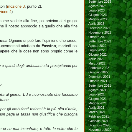
Settembre 2023
ori (
mozione 3
, punto 2).
Agosto 2023
Luglio 2023
ione 4
).
Giugno 2023
Maggio 2023
e vedete alla fine, poi arrivino altri gruppi
Aprile 2023
e il nostro approccio sia quello che alla fine
Dicembre 2022
Novembre 2022
Ottobre 2022
Susa
. Ognuno si può fare l’opinione che crede,
Settembre 2022
 supermercati adottata da
Fassino
; martedì noi
Agosto 2022
Luglio 2022
r sapere che le cose non sono proprio come le
Giugno 2022
Aprile 2022
Marzo 2022
 e quindi degli ambulanti sta precipitando per
Febbraio 2022
Gennaio 2022
Dicembre 2021
Ottobre 2021
”.
Settembre 2021
Agosto 2021
rta al giorno.
Ed è riconosciuto che facciamo
Luglio 2021
Giugno 2021
trana.
Maggio 2021
Aprile 2021
 per gli ambulanti torinesi è la più alta d’Italia,
Marzo 2021
 non paga la tassa non giustifica che bisogna
Febbraio 2021
Gennaio 2021
Dicembre 2020
i ha mai incontrato, e tutte le volte che lo
Novembre 2020