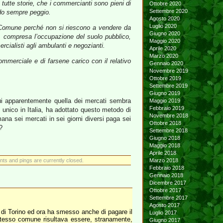
tutte storie, che i commercianti sono pieni di
Ottobre 2020
Settembre 2020
ndo sempre peggio.
Agosto 2020
Luglio 2020
 al Comune perché non si riescono a vendere da
Giugno 2020
 compresa l’occupazione del suolo pubblico,
Maggio 2020
cialisti agli ambulanti e negozianti.
Aprile 2020
Marzo 2020
ommerciale e di farsene carico con il relativo
Gennaio 2020
Novembre 2019
Ottobre 2019
Settembre 2019
Giugno 2019
ui apparentemente quella dei mercati sembra
Maggio 2019
Febbraio 2019
 unico in Italia, ha adottato questo metodo di
Novembre 2018
na sei mercati in sei giorni diversi paga sei
Ottobre 2018
?
Settembre 2018
Giugno 2018
Maggio 2018
Aprile 2018
s and pings are currently closed.
Marzo 2018
Febbraio 2018
Gennaio 2018
Dicembre 2017
Ottobre 2017
Settembre 2017
Agosto 2017
e di Torino ed ora ha smesso anche di pagare il
Luglio 2017
 stesso comune risultava essere, stranamente,
Giugno 2017