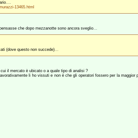
vario….
-murazzi-13465.html
e si pensasse che dopo mezzanotte sono ancora sveglio…
rcati (dove questo non succede)…
 cui il mercato è ubicato o a quale tipo di analisi ?
vorativamente li ho vissuti e non è che gli operatori fossero per la maggior par