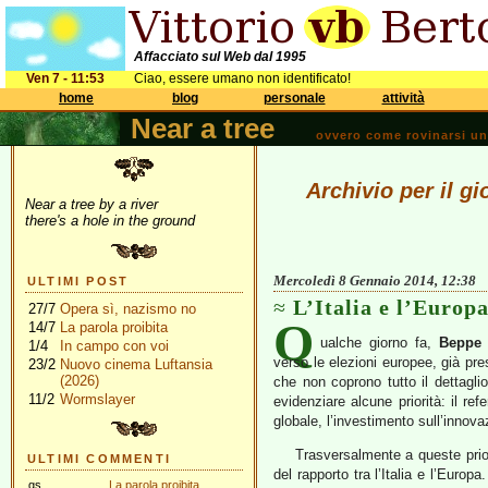
Affacciato sul Web dal 1995
Ven 7 - 11:53
Ciao, essere umano non identificato!
home
blog
personale
attività
Near a tree
ovvero come rovinarsi una 
Archivio per il g
Near a tree by a river
there's a hole in the ground
Mercoledì 8 Gennaio 2014, 12:38
ULTIMI POST
L’Italia e l’Europ
27/7
Opera sì, nazismo no
Q
14/7
La parola proibita
ualche giorno fa,
Beppe 
1/4
In campo con voi
verso le elezioni europee, già p
23/2
Nuovo cinema Luftansia
(2026)
che non coprono tutto il dettagli
11/2
Wormslayer
evidenziare alcune priorità: il ref
globale, l’investimento sull’innova
Trasversalmente a queste priori
ULTIMI COMMENTI
del rapporto tra l’Italia e l’Europa.
gs
La parola proibita