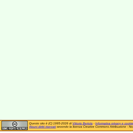
Questo sito è (C) 1995-2026 di
Vittorio Bertola
-
Informativa privacy e cooki
Alcuni diritti riservati
secondo la licenza Creative Commons Attribuzione - No