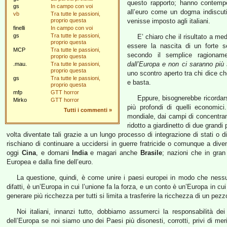
questo rapporto; hanno contempo
gs
In campo con voi
all’euro come un dogma indiscutib
vb
Tra tutte le passioni,
proprio questa
venisse imposto agli italiani.
finelli
In campo con voi
gs
Tra tutte le passioni,
E’ chiaro che il risultato a m
proprio questa
essere la nascita di un forte se
MCP
Tra tutte le passioni,
secondo il semplice ragiona
proprio questa
dall’Europa e non ci saranno più s
.mau.
Tra tutte le passioni,
proprio questa
uno scontro aperto tra chi dice c
gs
Tra tutte le passioni,
e basta.
proprio questa
mfp
GTT horror
Eppure, bisognerebbe ricordars
Mirko
GTT horror
più profondi di quelli economic
Tutti i commenti
»
mondiale, dai campi di concentrame
ridotto a giardinetto di due grand
volta diventate tali grazie a un lungo processo di integrazione di stati o d
rischiano di continuare a uccidersi in guerre fratricide o comunque a div
oggi
Cina
, e domani
India
e magari anche
Brasile
; nazioni che in gran
Europea e dalla fine dell’euro.
La questione, quindi, è come unire i paesi europei in modo che nessuno
difatti, è un’Europa in cui l’unione fa la forza, e un conto è un’Europa in cu
generare più ricchezza per tutti si limita a trasferire la ricchezza di un pez
Noi italiani, innanzi tutto, dobbiamo assumerci la responsabilità de
dell’Europa se noi siamo uno dei Paesi più disonesti, corrotti, privi di mer