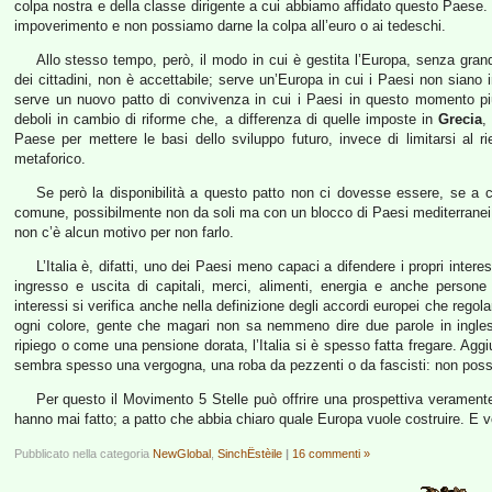
colpa nostra e della classe dirigente a cui abbiamo affidato questo Paese
impoverimento e non possiamo darne la colpa all’euro o ai tedeschi.
Allo stesso tempo, però, il modo in cui è gestita l’Europa, senza gra
dei cittadini, non è accettabile; serve un’Europa in cui i Paesi non siano 
serve un nuovo patto di convivenza in cui i Paesi in questo momento più 
deboli in cambio di riforme che, a differenza di quelle imposte in
Grecia
,
Paese per mettere le basi dello sviluppo futuro, invece di limitarsi al 
metaforico.
Se però la disponibilità a questo patto non ci dovesse essere, se a c
comune, possibilmente non da soli ma con un blocco di Paesi mediterranei 
non c’è alcun motivo per non farlo.
L’Italia è, difatti, uno dei Paesi meno capaci a difendere i propri interes
ingresso e uscita di capitali, merci, alimenti, energia e anche persone
interessi si verifica anche nella definizione degli accordi europei che regola
ogni colore, gente che magari non sa nemmeno dire due parole in ingles
ripiego o come una pensione dorata, l’Italia si è spesso fatta fregare. Aggiu
sembra spesso una vergogna, una roba da pezzenti o da fascisti: non poss
Per questo il Movimento 5 Stelle può offrire una prospettiva veramente
hanno mai fatto; a patto che abbia chiaro quale Europa vuole costruire. E 
Pubblicato nella categoria
NewGlobal
,
SinchËstèile
|
16 commenti »