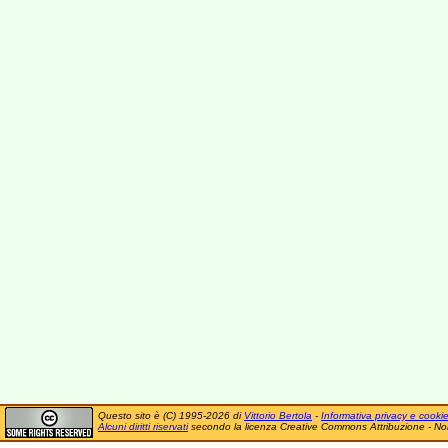
Questo sito è (C) 1995-2026 di
Vittorio Bertola
-
Informativa privacy e cooki
Alcuni diritti riservati
secondo la licenza Creative Commons Attribuzione - No