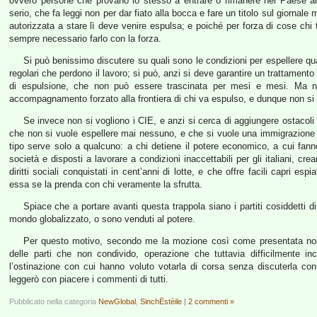
ovvero persone che provano lo stesso a entrare o rimanere nel Paese an
serio, che fa leggi non per dar fiato alla bocca e fare un titolo sul giornal
autorizzata a stare lì deve venire espulsa; e poiché per forza di cose chi t
sempre necessario farlo con la forza.
Si può benissimo discutere su quali sono le condizioni per espellere qu
regolari che perdono il lavoro; si può, anzi si deve garantire un trattament
di espulsione, che non può essere trascinata per mesi e mesi. Ma n
accompagnamento forzato alla frontiera di chi va espulso, e dunque non s
Se invece non si vogliono i CIE, e anzi si cerca di aggiungere ostacoli e
che non si vuole espellere mai nessuno, e che si vuole una immigrazione 
tipo serve solo a qualcuno: a chi detiene il potere economico, a cui fan
società e disposti a lavorare a condizioni inaccettabili per gli italiani, cr
diritti sociali conquistati in cent’anni di lotte, e che offre facili capri e
essa se la prenda con chi veramente la sfrutta.
Spiace che a portare avanti questa trappola siano i partiti cosiddetti d
mondo globalizzato, o sono venduti al potere.
Per questo motivo, secondo me la mozione così come presentata non p
delle parti che non condivido, operazione che tuttavia difficilmente in
l’ostinazione con cui hanno voluto votarla di corsa senza discuterla c
leggerò con piacere i commenti di tutti.
Pubblicato nella categoria
NewGlobal
,
SinchËstèile
|
2 commenti »