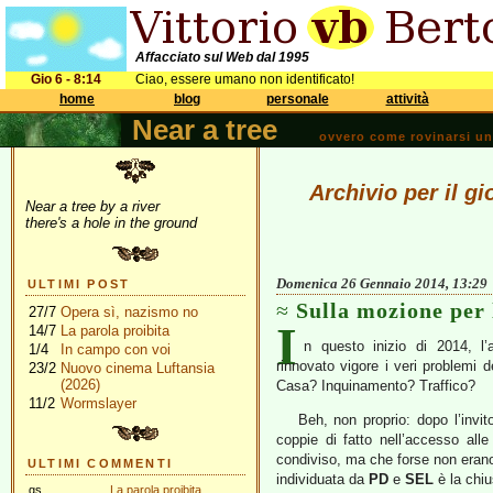
Affacciato sul Web dal 1995
Gio 6 - 8:14
Ciao, essere umano non identificato!
home
blog
personale
attività
Near a tree
ovvero come rovinarsi una 
Archivio per il g
Near a tree by a river
there's a hole in the ground
Domenica 26 Gennaio 2014, 13:29
ULTIMI POST
Sulla mozione per 
27/7
Opera sì, nazismo no
I
14/7
La parola proibita
n questo inizio di 2014, l
1/4
In campo con voi
rinnovato vigore i veri problemi d
23/2
Nuovo cinema Luftansia
(2026)
Casa? Inquinamento? Traffico?
11/2
Wormslayer
Beh, non proprio: dopo l’invit
coppie di fatto nell’accesso al
condiviso, ma che forse non erano
ULTIMI COMMENTI
individuata da
PD
e
SEL
è la chi
gs
La parola proibita