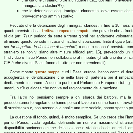
che già che ci siamo, oltre a chiudere i CIE, dovremmo rivedere le 
immigrati clandestini?!?);
che la detenzione degli immigrati clandestini deve essere dec
provvedimento amministrativo.
Peccato che la detenzione degli immigrati clandestini fino a 18 mesi
quanto previsto dalla
direttiva europea sui rimpatri
, che prevede che a fronte
si dia (art. 7) un periodo da sette a trenta giorni per andarsene volontaria
eliminare questo periodo in caso di rischio di sparizione, finito il quale (art
per far rispettare la decisione di rimpatrio”
; a questo scopo è prevista, con 
straniero se non vi siano altre misure efficaci (art. 15), prevedendo u
l’individuo o il suo Paese non collaborano al rimpatrio (difatti uno dei princi
CIE è che diversi Paesi fanno di tutto per non riprenderseli).
Come mostra
questa mappa
, tutti i Paesi europei hanno centri di det
accoglienza e identificazione che nella fase di partenza per il rimpatr
direttamente in carcere. A questo punto, o il Parlamento Europeo e tutti gli alt
umani, o c’è qualcosa che non va nel ragionamento della mozione.
Tra l’altro noi pensiamo sempre a chi sbarca dai barconi, ma la
precedentemente regolari che hanno perso il lavoro e non ne hanno ritrova
di sussistenza e, non avendo alle spalle una rete sociale, hanno spesso po
La questione di fondo, quindi, è molto semplice. Se uno crede che l’im
per un Paese, vada regolata, definendo un numero massimo di stranieri 
disponibilità socioeconomiche della nazione e stabilendo dei criteri di amm