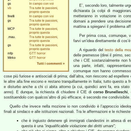
gs
In campo con voi
E’, secondo loro, talmente urg
vb
Tra tutte le passioni,
dichiarata (a colpi di maggiora
proprio questa
metteranno in votazione in con
finelli
In campo con voi
gs
Tra tutte le passioni,
domani a prendere una decisione
proprio questa
mattina a spiegarvi il problema af
MCP
Tra tutte le passioni,
proprio questa
Per prima cosa, comunque, v
.mau.
Tra tutte le passioni,
farvi un’idea direttamente di cos’
proprio questa
gs
Tra tutte le passioni,
proprio questa
A riguardo del
testo della mo
mfp
GTT horror
delle premesse (direi il primo, sec
Mirko
GTT horror
che i CIE sostanzialmente non fun
Tutti i commenti
»
una parte, infatti, rappresent
comunque non hanno commesso alc
cose più furiose e antisociali di prima; dall’altra, non riescono ad espeller
le altre alla fine escono e restano tranquillamente in Italia; tutto questo a f
e disturbo anche a chi ci abita attorno (a cui, quindici anni fa, era sta
anno). E dunque, la richiesta di chiudere il CIE di
corso Brunelleschi
,
sostituendolo con qualcos’altro di più efficace, è secondo me condivisibile.
Quello che invece nella mozione io non condivido è l’approccio ideol
finali al sindaco e alle istituzioni nazionali. Tra le affermazioni e le richiest
che è ingiusto detenere gli immigrati clandestini in attesa di e
questa è una
“inqualificabile violazione dei diritti umani”
;