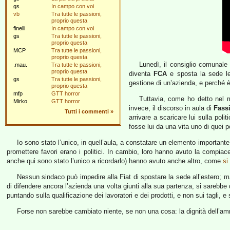
gs
In campo con voi
vb
Tra tutte le passioni,
proprio questa
finelli
In campo con voi
gs
Tra tutte le passioni,
proprio questa
MCP
Tra tutte le passioni,
proprio questa
Lunedì, il consiglio comunale 
.mau.
Tra tutte le passioni,
proprio questa
diventa
FCA
e sposta la sede leg
gs
Tra tutte le passioni,
gestione di un’azienda, e perché è
proprio questa
mfp
GTT horror
Tuttavia, come ho detto nel mi
Mirko
GTT horror
invece, il discorso in aula di
Fass
Tutti i commenti
»
arrivare a scaricare lui sulla po
fosse lui da una vita uno di quei po
Io sono stato l’unico, in quell’aula, a constatare un elemento importante: 
promettere favori erano i politici. In cambio, loro hanno avuto la compiace
anche qui sono stato l’unico a ricordarlo) hanno avuto anche altro, come
si
Nessun sindaco può impedire alla Fiat di spostare la sede all’estero; ma 
di difendere ancora l’azienda una volta giunti alla sua partenza, si sarebbe
puntando sulla qualificazione dei lavoratori e dei prodotti, e non sui tagli, e
Forse non sarebbe cambiato niente, se non una cosa: la dignità dell’ammi