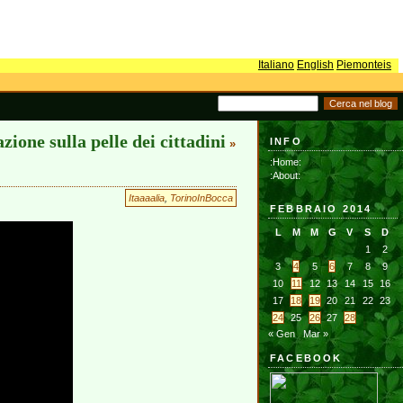
Italiano
English
Piemonteis
zione sulla pelle dei cittadini
INFO
»
:Home:
:About:
Itaaaalia
,
TorinoInBocca
FEBBRAIO 2014
L
M
M
G
V
S
D
1
2
3
4
5
6
7
8
9
10
11
12
13
14
15
16
17
18
19
20
21
22
23
24
25
26
27
28
« Gen
Mar »
FACEBOOK