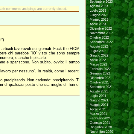
Settembre 2023
Agosto 2023
Both comments and pings are currently closed.
Luglio 2023
Giugno 2023
Maggio 2023
Aprile 2023
Dicembre 2022
Novembre 2022
Ottobre 2022
?”)
Settembre 2022
Agosto 2022
 articoli favorevoli sui giornali. Fuck the FIOM
Luglio 2022
sapere chi sarebbe “IO” visto che sono sempre
Giugno 2022
umero, o anche triplicarlo.
Aprile 2022
no e spariscono. Non subito, ovvio: il tempo
Marzo 2022
Febbraio 2022
lavoro per nessuno”. In realtà, come i recenti
Gennaio 2022
Dicembre 2021
mo precipitando. Non cadendo: precipitando. Ti
Ottobre 2021
i di qualsiasi posto che sia meglio di Torino.
Settembre 2021
Agosto 2021
Luglio 2021
Giugno 2021
Maggio 2021
Aprile 2021
Marzo 2021
Febbraio 2021
Gennaio 2021
Dicembre 2020
Novembre 2020