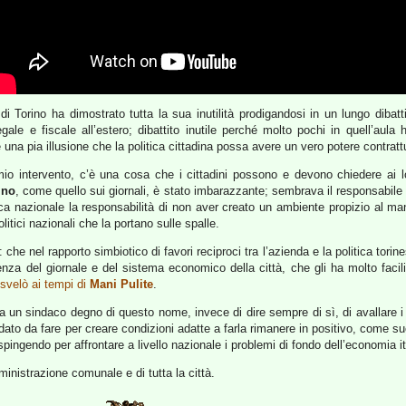
di Torino ha dimostrato tutta la sua inutilità prodigandosi in un lungo dibatt
ale e fiscale all’estero; dibattito inutile perché molto pochi in quell’aul
 una pia illusione che la politica cittadina possa avere un vero potere contrat
o intervento, c’è una cosa che i cittadini possono e devono chiedere ai loro
ino
, come quello sui giornali, è stato imbarazzante; sembrava il responsabile d
litica nazionale la responsabilità di non aver creato un ambiente propizio al
litici nazionali che la portano sulle spalle.
che nel rapporto simbiotico di favori reciproci tra l’azienda e la politica torine
nza del giornale e del sistema economico della città, che gli ha molto facili
 svelò ai tempi di
Mani Pulite
.
un sindaco degno di questo nome, invece di dire sempre di sì, di avallare i con
 dato da fare per creare condizioni adatte a farla rimanere in positivo, come s
 spingendo per affrontare a livello nazionale i problemi di fondo dell’economia it
nistrazione comunale e di tutta la città.