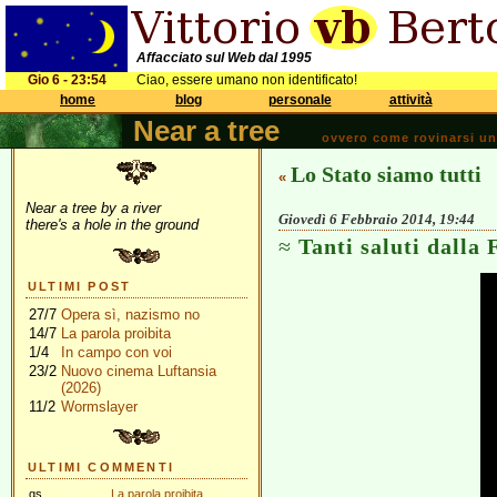
Affacciato sul Web dal 1995
Gio 6 - 23:54
Ciao, essere umano non identificato!
home
blog
personale
attività
Near a tree
ovvero come rovinarsi una 
Lo Stato siamo tutti
«
Near a tree by a river
Giovedì 6 Febbraio 2014, 19:44
there's a hole in the ground
Tanti saluti dalla
ULTIMI POST
27/7
Opera sì, nazismo no
14/7
La parola proibita
1/4
In campo con voi
23/2
Nuovo cinema Luftansia
(2026)
11/2
Wormslayer
ULTIMI COMMENTI
gs
La parola proibita