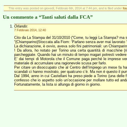
This entry was posted on giovedì, Febbraio 6th, 2014 at 7:44 pm, and is filed under
Ita
Un commento a “Tanti saluti dalla FCA”
Orlando
:
7 Febbraio 2014, 12:40
Cito da La Stampa del 31/10/2010 (“Come, tu leggi La Stampa? ma se 
“(Chiamparino)Stoccata alla Fiom: ‘Parlano senza aver mai lavorato ‘”
La dichiarazione, è ovvio, aveva solo fini patrimoniali: un Chiamparin
! Da allora, ho notato per Torino una certa quantità di macchine (
parcheggiate. Quando hai un minuto di tempo magari potresti vedere q
E’ dai tempi di Motorola che il Comune paga perché le imprese ven
materiale di accumulare una ragionevole scusa per farlo.
Per citare un disoccupato che al Centro dell’Impiego un mese fa ha 
scandali ci hanno mostrato, per qualcuno c’è. Ma non è questo il pun
Dal 1994, anno in cui Castellani ha preso piede a Torino (una delle 
confesso che io aspetto solo un’occasione per mollare tutto ed andar
Fortunatamente, la lista si allunga di giorno in giorno.