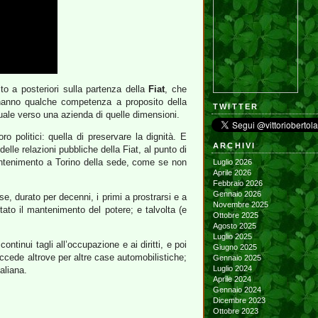
ito a posteriori sulla partenza della
Fiat
, che
a hanno qualche competenza a proposito della
TWITTER
tuale verso una azienda di quelle dimensioni.
 politici: quella di preservare la dignità. E
ARCHIVI
elle relazioni pubbliche della Fiat, al punto di
 mantenimento a Torino della sede, come se non
Luglio 2026
Aprile 2026
Febbraio 2026
Gennaio 2026
se, durato per decenni, i primi a prostrarsi e a
Novembre 2025
tato il mantenimento del potere; e talvolta (e
Ottobre 2025
Agosto 2025
Luglio 2025
tinui tagli all’occupazione e ai diritti, e poi
Giugno 2025
uccede altrove per altre case automobilistiche;
Gennaio 2025
Luglio 2024
aliana.
Aprile 2024
Gennaio 2024
Dicembre 2023
Ottobre 2023