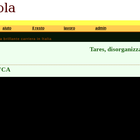
aiuto
il resto
lavoro
admin
brillante carriera in Italia
Tares, disorganizza
 FCA