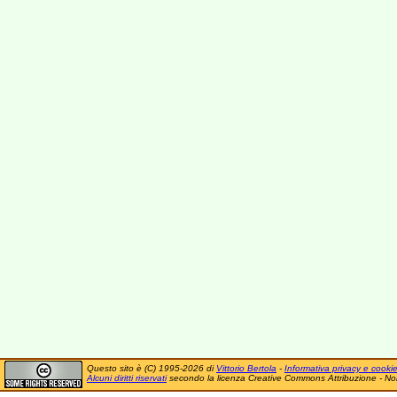
Questo sito è (C) 1995-2026 di
Vittorio Bertola
-
Informativa privacy e cooki
Alcuni diritti riservati
secondo la licenza Creative Commons Attribuzione - No