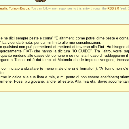
aaalia
,
TorinoInBocca
. You can follow any responses to this entry through the
RSS 2.0
feed. 
ne dici sempre peste e corna” “E altrimenti come potrei dirne peste e corna
 La vicenda è nota, per cui mi limito alle mie considerazioni.
o qualsiasi non può permettersi di mettersi di traverso alla Fiat. Ha bisogno di
rigorosamente FIAT) che hanno la dicitura “IO GUIDO”. Tra l’altro, vorrei 
uanto rendono alle casse del comune e se non sia il caso di raddoppiarne il n
gano a Torino: ed è dai tempi di Motorola che le imprese vengono, incassa
cominciato a sbraitare (e meno male che si è fermato lì), “A Torino non c’è 
to.
firme in calce alla sua lista è mia, e mi pento di non essere analfabeta) stia
mene. Fossi più giovane, andrei all’estero. Alla mia età, dovrò accontentarm