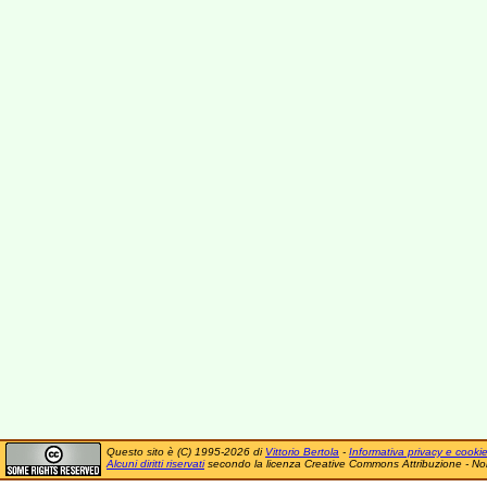
Questo sito è (C) 1995-2026 di
Vittorio Bertola
-
Informativa privacy e cooki
Alcuni diritti riservati
secondo la licenza Creative Commons Attribuzione - No