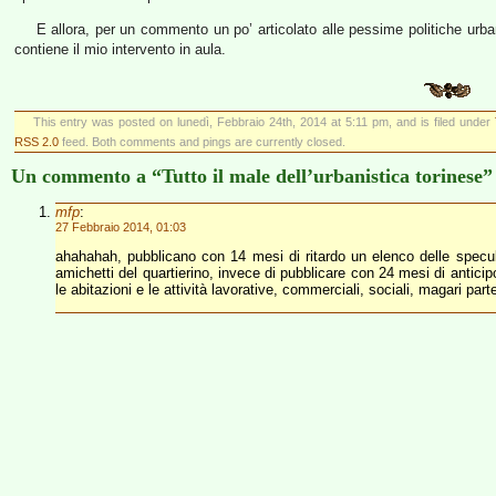
E allora, per un commento un po’ articolato alle pessime politiche urb
contiene il mio intervento in aula.
This entry was posted on lunedì, Febbraio 24th, 2014 at 5:11 pm, and is filed under
RSS 2.0
feed. Both comments and pings are currently closed.
Un commento a “Tutto il male dell’urbanistica torinese”
mfp
:
27 Febbraio 2014, 01:03
ahahahah, pubblicano con 14 mesi di ritardo un elenco delle speculazi
amichetti del quartierino, invece di pubblicare con 24 mesi di anticip
le abitazioni e le attività lavorative, commerciali, sociali, magari 