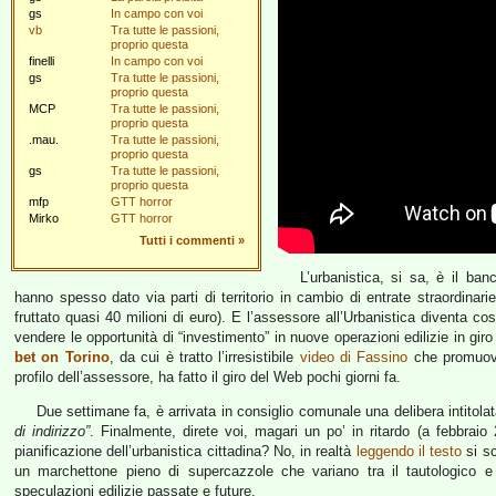
gs
In campo con voi
vb
Tra tutte le passioni,
proprio questa
finelli
In campo con voi
gs
Tra tutte le passioni,
proprio questa
MCP
Tra tutte le passioni,
proprio questa
.mau.
Tra tutte le passioni,
proprio questa
gs
Tra tutte le passioni,
proprio questa
mfp
GTT horror
Mirko
GTT horror
Tutti i commenti
»
L’urbanistica, si sa, è il ba
hanno spesso dato via parti di territorio in cambio di entrate straordinarie
fruttato quasi 40 milioni di euro). E l’assessore all’Urbanistica diventa cos
vendere le opportunità di “investimento” in nuove operazioni edilizie in giro
bet on Torino
, da cui è tratto l’irresistibile
video di Fassino
che promuove
profilo dell’assessore, ha fatto il giro del Web pochi giorni fa.
Due settimane fa, è arrivata in consiglio comunale una delibera intitola
di indirizzo”
. Finalmente, direte voi, magari un po’ in ritardo (a febbrai
pianificazione dell’urbanistica cittadina? No, in realtà
leggendo il testo
si sc
un marchettone pieno di supercazzole che variano tra il tautologico e
speculazioni edilizie passate e future.