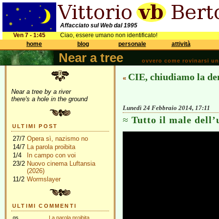
Affacciato sul Web dal 1995
Ven 7 - 1:45
Ciao, essere umano non identificato!
home
blog
personale
attività
Near a tree
ovvero come rovinarsi una 
CIE, chiudiamo la d
«
Near a tree by a river
there's a hole in the ground
Lunedì 24 Febbraio 2014, 17:11
Tutto il male dell’
ULTIMI POST
27/7
Opera sì, nazismo no
14/7
La parola proibita
1/4
In campo con voi
23/2
Nuovo cinema Luftansia
(2026)
11/2
Wormslayer
ULTIMI COMMENTI
gs
La parola proibita