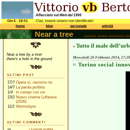
Affacciato sul Web dal 1995
Gio 6 - 18:51
Ciao, essere umano non identificato!
home
blog
personale
attività
Near a tree
ovvero come rovinarsi una 
Tutto il male dell’urb
«
Near a tree by a river
Mercoledì 26 Febbraio 2014, 17:2
there's a hole in the ground
Torino social innov
ULTIMI POST
27/7
Opera sì, nazismo no
14/7
La parola proibita
1/4
In campo con voi
23/2
Nuovo cinema Luftansia
(2026)
11/2
Wormslayer
ULTIMI COMMENTI
gs
La parola proibita