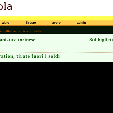
aiuto
il resto
lavoro
admin
brillante carriera in Italia
anistica torinese
Sui bigliet
0
ation, tirate fuori i soldi