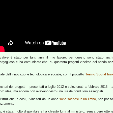
ovative è stato per tanti anni il mio lavoro; per questo sono stato anc
orgogliosa ci ha comunicato che, su quaranta progetti vincitori del bando na
tale dell’innovazione tecnologica e sociale, con il progetto
Torino Social Inn
ncitori dei progetti – presentati a luglio 2012 e selezionati a febbraio 2013 
 loro idee, ma ancora non avevano visto una lira dei fondi loro assegnati.
Istruzione; e così, i vincitori da un anno
sono sospesi in un limbo
, non posson
anziamento.
o, è stata molto disponibile e ha chiesto lumi al ministero, senza però ottener