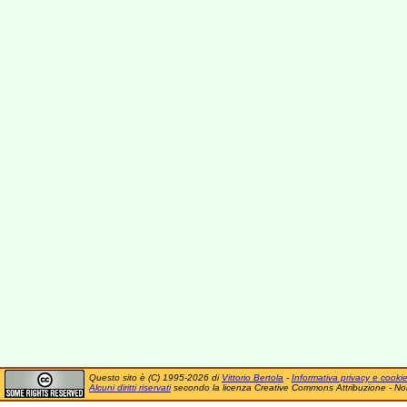
Questo sito è (C) 1995-2026 di
Vittorio Bertola
-
Informativa privacy e cooki
Alcuni diritti riservati
secondo la licenza Creative Commons Attribuzione - No