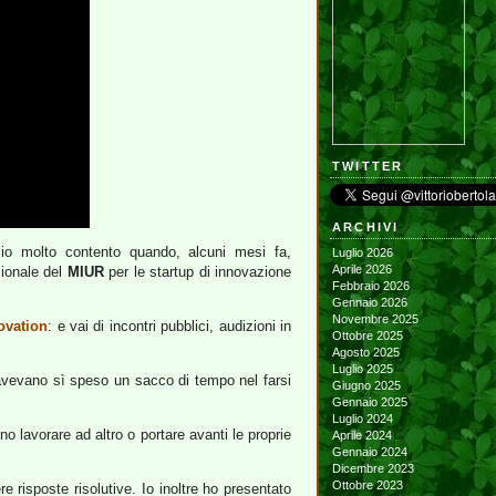
TWITTER
ARCHIVI
h’io molto contento quando, alcuni mesi fa,
Luglio 2026
Aprile 2026
zionale del
MIUR
per le startup di innovazione
Febbraio 2026
Gennaio 2026
Novembre 2025
ovation
: e vai di incontri pubblici, audizioni in
Ottobre 2025
Agosto 2025
Luglio 2025
– avevano sì speso un sacco di tempo nel farsi
Giugno 2025
Gennaio 2025
Luglio 2024
o lavorare ad altro o portare avanti le proprie
Aprile 2024
Gennaio 2024
Dicembre 2023
Ottobre 2023
e risposte risolutive. Io inoltre ho presentato