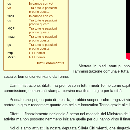
gs
In campo con voi
vb
Tra tutte le passioni,
proprio questa
finelli
In campo con voi
gs
Tra tutte le passioni,
proprio questa
MCP
Tra tutte le passioni,
proprio questa
.mau.
Tra tutte le passioni,
proprio questa
gs
Tra tutte le passioni,
proprio questa
mfp
GTT horror
Mirko
GTT horror
Tutti i commenti
»
Mettere in piedi startup inn
l’amministrazione comunale tutta 
sociale, ben undici venivano da Torino.
L’amministrazione, difatti, ha promosso in tutti i modi Torino come capi
commissione, comunicati stampa, persino manifesti in giro per la città.
Peccato che poi, un paio di mesi fa, io abbia scoperto che i ragazzi vi
portare in giro e raccontare quanto era bella e innovativa Torino grazie alle
Difatti, il finanziamento nazionale è perso nei meandri del Ministero dell’
attività ma non possono nemmeno iniziare quelle per cui hanno vinto il fin
Noi ci siamo attivati; la nostra deputata
Silvia Chimienti
, che ringrazi