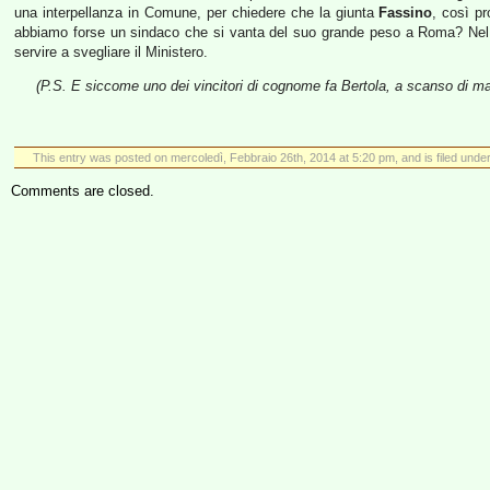
una interpellanza in Comune, per chiedere che la giunta
Fassino
, così pr
abbiamo forse un sindaco che si vanta del suo grande peso a Roma? Nel v
servire a svegliare il Ministero.
(P.S. E siccome uno dei vincitori di cognome fa Bertola, a scanso di 
This entry was posted on mercoledì, Febbraio 26th, 2014 at 5:20 pm, and is filed unde
Comments are closed.