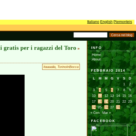
Italiano
English
Piemonteis
ti gratis per i ragazzi del Toro
INFO
»
:Home:
:About:
Itaaaalia
,
TorinoInBocca
FEBBRAIO 2014
L
M
M
G
V
S
D
1
2
3
4
5
6
7
8
9
10
11
12
13
14
15
16
17
18
19
20
21
22
23
24
25
26
27
28
« Gen
Mar »
FACEBOOK