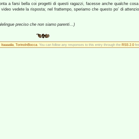
onta a farsi bella coi progetti di questi ragazzi, facesse anche qualche cosa 
ideo vedete la risposta; nel frattempo, speriamo che questo po’ di attenzi
malelingue preciso che non siamo parenti…)
r
Itaaaalia
,
TorinoInBocca
. You can follow any responses to this entry through the
RSS 2.0
fee