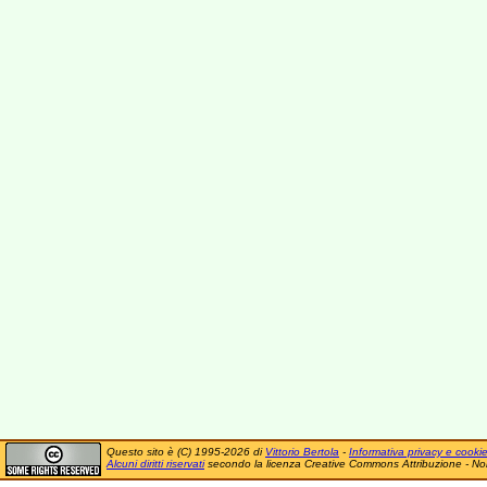
Questo sito è (C) 1995-2026 di
Vittorio Bertola
-
Informativa privacy e cooki
Alcuni diritti riservati
secondo la licenza Creative Commons Attribuzione - No