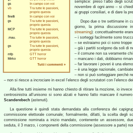
semplice: preso l’albo degli scrut
gs
In campo con voi
novembre di ogni anno – si chiede 
vb
Tra tutte le passioni,
ai gruppi consiliari, e di dare la 
proprio questa
finelli
In campo con voi
gs
Tra tutte le passioni,
Dopo due o tre settimane in cu
proprio questa
giorno, la prima discussione i
MCP
Tra tutte le passioni,
streaming
): concettualmente erano
proprio questa
– i sorteggi facilmente sono trucca
.mau.
Tra tutte le passioni,
proprio questa
– se estraiamo poi ci sono troppe
gs
Tra tutte le passioni,
– già i partiti scelgono da soli di 
proprio questa
– il comune non sa veramente chi so
mfp
GTT horror
– mancano i dati, dobbiamo rimand
Mirko
GTT horror
– far lavorare i poveri è una elem
Tutti i commenti
»
– è una legge nazionale, cambiatel
– non si può sorteggiare perchè ne
– non si riesce a incrociare in excel l’elenco degli scrutatori con l’elenco de
Alla fine tutti insieme mi hanno chiesto di ritirare la mozione, io invece
centrosinistra all’unisono si sono alzati e hanno fatto mancare il numero 
Scanderebech
(astenuti).
La questione è quindi stata demandata alla conferenza dei capigrup
commissione elettorale comunale; formalmente, difatti, la scelta degli 
commissione nominata a inizio mandato, contenente un assessore, due co
seduta, il 3 marzo, i componenti della commissione (assessore a parte) non