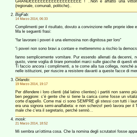
GRANDEEEEEEEEEEEEEEEEEEE ! ..Non è affatto una vittoria irri
(regionale, comunali, politiche)..
BigFab
:
14 Marzo 2014, 06:33
Complimenti per il risultato, dovuto a convinzione nelle proprie idee e
Ma le seguenti frasi:
“far lavorare i poveri è una elemosina non dignitosa per loro”
“i poveri non sono bravi a contare e metteremmo a rischio la democr
fanno semplicemente vomitare. Pur essendo allenati da decenni, n
gusto, viene voglia di tirare pomodori marci sulle giacche di questi ele
Ti faccio ancora i complimenti, a te come alla tua collega, nonché a t
nelle istituzioni, per riuscire a resistere davanti a queste facce di me
Orlando
:
19 Marzo 2014, 19:17
Per difendere i loro clienti (dal latino clientes) i partiti non sanno 
ben peggiore: c’è gente che si tiene la carica come fosse un vitaliz
corte d’appello. Come mai ci sono SEMPRE gli stessi con tutti i laur
era una signora semi-analfabeta: e non scherzo! però lavora per il 
male che c’era il segretario, perché sennò…
mosk
:
21 Marzo 2014, 18:52
Mi sembra un’ottima cosa. Che la nomina degli scrutatori fosse appal