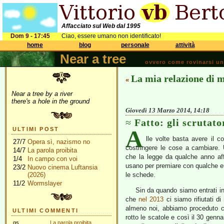
Affacciato sul Web dal 1995
Dom 9 - 17:45
Ciao, essere umano non identificato!
home
blog
personale
attività
Near a tree
ovvero come rovinarsi una 
La mia relazione di 
«
Near a tree by a river
there's a hole in the ground
Giovedì 13 Marzo 2014, 14:18
Fatto: gli scrutato
A
ULTIMI POST
lle volte basta avere il cor
27/7
Opera sì, nazismo no
costringere le cose a cambiare. 
14/7
La parola proibita
che la legge da qualche anno affi
1/4
In campo con voi
usano per premiare con qualche eur
23/2
Nuovo cinema Luftansia
(2026)
le schede.
11/2
Wormslayer
Sin da quando siamo entrati 
che
nel 2013
ci siamo rifiutati di
almeno noi, abbiamo proceduto c
ULTIMI COMMENTI
rotto le scatole e così il 30 ge
gs
La parola proibita