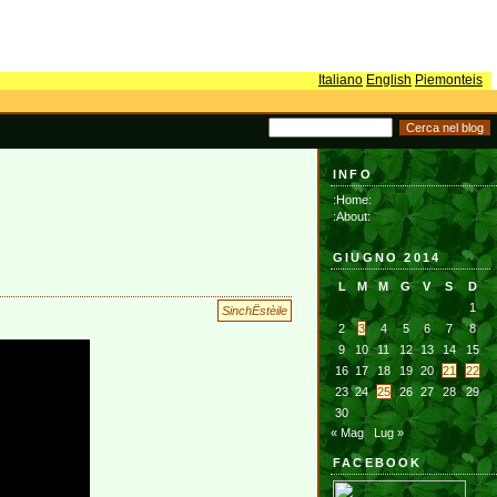
Italiano
English
Piemonteis
INFO
:Home:
:About:
GIUGNO 2014
L
M
M
G
V
S
D
1
SinchËstèile
2
3
4
5
6
7
8
9
10
11
12
13
14
15
16
17
18
19
20
21
22
23
24
25
26
27
28
29
30
« Mag
Lug »
FACEBOOK