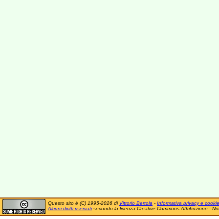
Questo sito è (C) 1995-2026 di
Vittorio Bertola
-
Informativa privacy e cooki
Alcuni diritti riservati
secondo la licenza Creative Commons Attribuzione - No