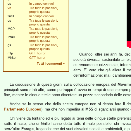
gs
In campo con voi
vb
Tra tutte le passioni,
proprio questa
finelli
In campo con voi
gs
Tra tutte le passioni,
proprio questa
MCP
Tra tutte le passioni,
proprio questa
.mau.
Tra tutte le passioni,
proprio questa
gs
Tra tutte le passioni,
proprio questa
mfp
GTT horror
Quando, oltre sei anni fa, dec
Mirko
GTT horror
società diversa, sostenibile ambi
Tutti i commenti
»
estremamente orizzontale, inform
altro. E’ vero che già allora il m
dell’informazione; ma i cambiamenti
La discussione di questi giorni sulla collocazione europea del
Movime
principali sono stati altri, come purtroppo è ovvio in tempi di crisi sempre p
fine, mentre le cinque stelle sono diventate un pezzo secondario delle cose d
Anche se io penso che della scelta europea non si debba fare il dr
Parlamento Europeo
), ma che non impedirà al
M5S
di sganciarsi quando op
Chi viene da lontano ed è più legato ai temi delle cinque stelle preferi
sotto il naso, che di Grillo hanno detto tutto il male possibile; chi invec
senz’altro
Farage
, fregandosene dei suoi disvalori sociali e ambientali, e 