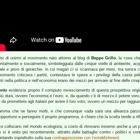
isi di unirmi al movimento nato attorno al blog di
Beppe Grillo
, le cose ch
entalmente e socialmente, simboleggiata dalle cinque stelle di ambiente, acqu
ale e privo di gerarchie, in cui magari ci si scannava per mesi, ma senza 
ovimento criticava i partiti, contestava le spese e i privilegi della casta po
 nella politica e nell’economia erano dei mezzi per arrivare al fine delle cinqu
nto
evidenzia proprio il compiuto rovesciamento di questa prospettiva origi
iù dura, ovvero l’economia e l’euro; e, da quando c’è di mezzo il potere vero, i
a promettere agli italiani per avere il loro voto, ovvero un mezzo per raggiunge
amma che ne fanno molti, e che comunque vada sarà una alleanza parziale,
portuno e perseguire il proprio programma, è chiaro che la scelta tende a riflet
sce collocarsi nel mondo ecologista, a costo di ritrovarsi insieme anche a un p
e si è unito più recentemente, attratto dalle battaglie contro i politici e co
puntando soprattutto sulla sua
contrapposizione con l’
establishment
.