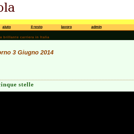
aiuto
il resto
lavoro
admin
brillante carriera in Italia
iorno 3 Giugno 2014
cinque stelle