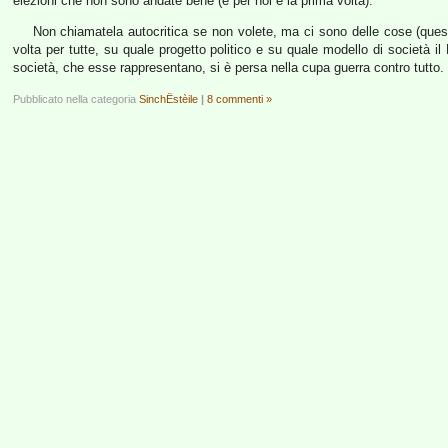
elezioni che non sono andate bene (e per noi è la prima volta).
Non chiamatela autocritica se non volete, ma ci sono delle cose (queste
volta per tutte, su quale progetto politico e su quale modello di società i
società, che esse rappresentano, si è persa nella cupa guerra contro tutto.
Pubblicato nella categoria
SinchËstèile
|
8 commenti »