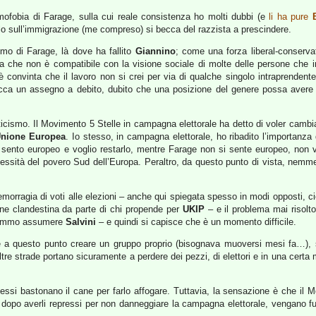
ofobia di Farage, sulla cui reale consistenza ho molti dubbi (e
li ha pure
rollo sull’immigrazione (me compreso) si becca del razzista a prescindere.
rismo di Farage, là dove ha fallito
Giannino
; come una forza liberal-conservat
 ma che non è compatibile con la visione sociale di molte delle persone che in
e è convinta che il lavoro non si crei per via di qualche singolo intraprendent
cca un assegno a debito, dubito che una posizione del genere possa avere 
etticismo. Il Movimento 5 Stelle in campagna elettorale ha detto di voler camb
nione Europea
. Io stesso, in campagna elettorale, ho ribadito l’importanza d
 mi sento europeo e voglio restarlo, mentre Farage non si sente europeo, non 
necessità del povero Sud dell’Europa. Peraltro, da questo punto di vista, nem
’emorragia di voti alle elezioni – anche qui spiegata spesso in modi opposti, cio
ione clandestina da parte di chi propende per
UKIP
– e il problema mai risolto d
vremmo assumere
Salvini
– e quindi si capisce che è un momento difficile.
e a questo punto creare un gruppo proprio (bisognava muoversi mesi fa…), sa
re strade portano sicuramente a perdere dei pezzi, di elettori e in una certa m
ssi bastonano il cane per farlo affogare. Tuttavia, la sensazione è che il
dopo averli repressi per non danneggiare la campagna elettorale, vengano fuo