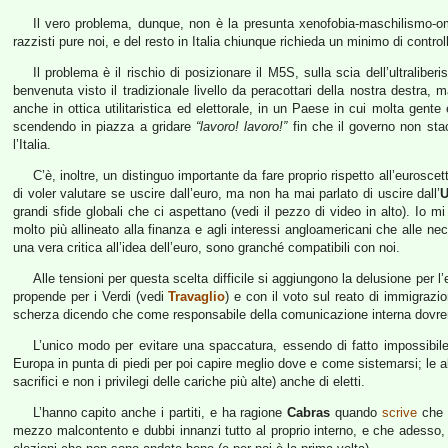
Il vero problema, dunque, non è la presunta xenofobia-maschilismo-om
razzisti pure noi, e del resto in Italia chiunque richieda un minimo di cont
Il problema è il rischio di posizionare il M5S, sulla scia dell’ultralibe
benvenuta visto il tradizionale livello da peracottari della nostra destra,
anche in ottica utilitaristica ed elettorale, in un Paese in cui molta gent
scendendo in piazza a gridare
“lavoro! lavoro!”
fin che il governo non sta
l’Italia.
C’è, inoltre, un distinguo importante da fare proprio rispetto all’eurosc
di voler valutare se uscire dall’euro, ma non ha mai parlato di uscire dall’
U
grandi sfide globali che ci aspettano (vedi il pezzo di video in alto). Io
molto più allineato alla finanza e agli interessi angloamericani che alle 
una vera critica all’idea dell’euro, sono granché compatibili con noi.
Alle tensioni per questa scelta difficile si aggiungono la delusione per l
propende per i Verdi (vedi
Travaglio
) e con il voto sul reato di immigraz
scherza dicendo che come responsabile della comunicazione interna do
L’unico modo per evitare una spaccatura, essendo di fatto impossibil
Europa in punta di piedi per poi capire meglio dove e come sistemarsi; le alt
sacrifici e non i privilegi delle cariche più alte) anche di eletti.
L’hanno capito anche i partiti, e ha ragione
Cabras
quando
scrive
che e
mezzo malcontento e dubbi innanzi tutto al proprio interno, e che adesso, 