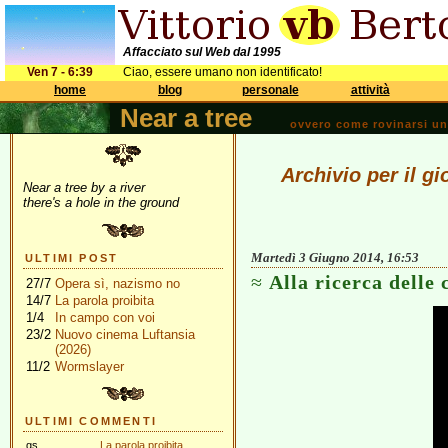
Affacciato sul Web dal 1995
Ven 7 - 6:39
Ciao, essere umano non identificato!
home
blog
personale
attività
Near a tree
ovvero come rovinarsi una 
Archivio per il g
Near a tree by a river
there's a hole in the ground
Martedì 3 Giugno 2014, 16:53
ULTIMI POST
Alla ricerca delle 
27/7
Opera sì, nazismo no
14/7
La parola proibita
1/4
In campo con voi
23/2
Nuovo cinema Luftansia
(2026)
11/2
Wormslayer
ULTIMI COMMENTI
gs
La parola proibita