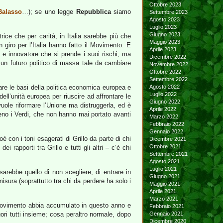
Ottobre 2023
Balasso
…); se uno legge
Repubblica
siamo
Settembre 2023
Agosto 2023
Luglio 2023
Giugno 2023
rice che per carità, in Italia sarebbe più che
Maggio 2023
 giro per l’Italia hanno fatto il Movimento. E
Aprile 2023
e e innovatore che si prende i suoi rischi, ma
Dicembre 2022
un futuro politico di massa tale da cambiare
Novembre 2022
Ottobre 2022
Settembre 2022
iare le basi della politica economica europea e
Agosto 2022
Luglio 2022
ell’unità europea per riuscire ad affrontare le
Giugno 2022
vuole riformare l’Unione ma distruggerla, ed è
Aprile 2022
meno i Verdi, che non hanno mai portato avanti
Marzo 2022
Febbraio 2022
Gennaio 2022
é con i toni esagerati di Grillo da parte di chi
Dicembre 2021
Ottobre 2021
ei rapporti tra Grillo e tutti gli altri – c’è chi
Settembre 2021
Agosto 2021
Luglio 2021
rebbe quello di non scegliere, di entrare in
Giugno 2021
isura (soprattutto tra chi da perdere ha solo i
Maggio 2021
Aprile 2021
Marzo 2021
 Movimento abbia accumulato in questo anno e
Febbraio 2021
ri tutti insieme; cosa peraltro normale, dopo
Gennaio 2021
Dicembre 2020