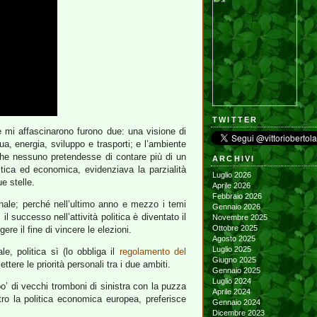
TWITTER
e mi affascinarono furono due: una visione di
a, energia, sviluppo e trasporti; e l’ambiente
che nessuno pretendesse di contare più di un
ARCHIVI
litica ed economica, evidenziava la parzialità
Luglio 2026
e stelle.
Aprile 2026
Febbraio 2026
nale; perché nell’ultimo anno e mezzo i temi
Gennaio 2026
l successo nell’attività politica è diventato il
Novembre 2025
Ottobre 2025
re il fine di vincere le elezioni.
Agosto 2025
Luglio 2025
 politica sì (lo obbliga il
regolamento del
Giugno 2025
tere le priorità personali tra i due ambiti.
Gennaio 2025
Luglio 2024
o’ di vecchi tromboni di sinistra con la puzza
Aprile 2024
ntro la politica economica europea, preferisce
Gennaio 2024
Dicembre 2023