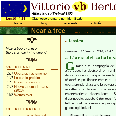
Affacciato sul Web dal 1995
Lun 10 - 4:14
Ciao, essere umano non identificato!
home
blog
personale
attività
Near a tree
ovvero come rovinarsi una 
Jessica
«
Near a tree by a river
Domenica 22 Giugno 2014, 11:42
there's a hole in the ground
L’aria del sabato 
G
razie a te, compagnia del g
ULTIMI POST
altre cose, hai deciso di offrirci 
27/7
Opera sì, nazismo no
dando a ognuno cinque bevande of
14/7
La parola proibita
of food
, e poi finisce che esce u
1/4
In campo con voi
ebbra prende d’assalto la povera c
23/2
Nuovo cinema Luftansia
assaltiamo a decine, come se non
(2026)
chiacchiericcio d’occasione… 
11/2
Wormslayer
diciamocelo, questo è
the most fo
fritti e qualche samosa e poi og
giusto agli indiani.
ULTIMI COMMENTI
gs
La parola proibita
Si socializza, però, in questo