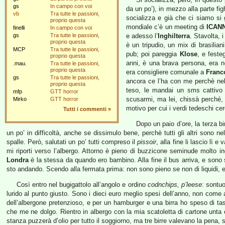
gs
In campo con voi
da un po’), in mezzo alla parte fi
vb
Tra tutte le passioni,
socializza e già che ci siamo si 
proprio questa
mondiale c’è un meeting di
ICAN
finelli
In campo con voi
gs
Tra tutte le passioni,
e adesso l’
Inghilterra
. Stavolta,
proprio questa
è un tripudio, un mix di brasilian
MCP
Tra tutte le passioni,
pub; poi pareggia
Klose
, e feste
proprio questa
anni, è una brava persona, era n
.mau.
Tra tutte le passioni,
proprio questa
era consigliere comunale a
Franc
gs
Tra tutte le passioni,
ancora ce l’ha con me perchè nel
proprio questa
teso, le mandai un sms cattivo 
mfp
GTT horror
scusarmi, ma lei, chissà perché, 
Mirko
GTT horror
motivo per cui i verdi tedeschi c
Tutti i commenti
»
Dopo un paio d’ore, la terza 
un po’ in difficoltà, anche se dissimulo bene, perchè tutti gli altri sono ne
spalle. Però, salutati un po’ tutti compreso il
pissoir
, alla fine li lascio lì 
mi riporti verso l’albergo. Attorno è pieno di buzzicone seminude molto ingl
Londra
è la stessa da quando ero bambino. Alla fine il bus arriva, e sono 
sto andando. Scendo alla fermata prima: non sono pieno se non di liquidi, e pe
Così entro nel bugigattolo all’angolo e ordino
codnchips, p’leese
: sontu
lurido al punto giusto. Sono i dieci euro meglio spesi dell’anno, non com
dell’albergone pretenzioso, e per un hamburger e una birra ho speso di tasc
che me ne dolgo. Rientro in albergo con la mia scatoletta di cartone unta 
stanza puzzerà d’olio per tutto il soggiorno, ma tre birre valevano la pena, 