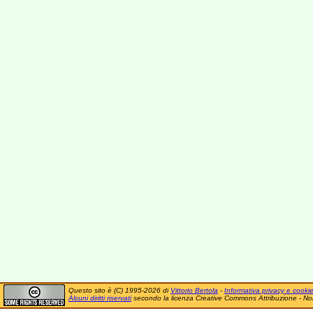
Questo sito è (C) 1995-2026 di
Vittorio Bertola
-
Informativa privacy e cooki
Alcuni diritti riservati
secondo la licenza Creative Commons Attribuzione - No