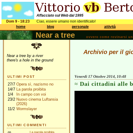
Affacciato sul Web dal 1995
Dom 9 - 18:23
Ciao, essere umano non identificato!
home
blog
personale
attività
Near a tree
ovvero come rovinarsi una 
Archivio per il g
Near a tree by a river
there's a hole in the ground
Venerdì 17 Ottobre 2014, 10:48
ULTIMI POST
Dai cittadini alle 
27/7
Opera sì, nazismo no
14/7
La parola proibita
1/4
In campo con voi
23/2
Nuovo cinema Luftansia
(2026)
11/2
Wormslayer
ULTIMI COMMENTI
gs
La parola proibita