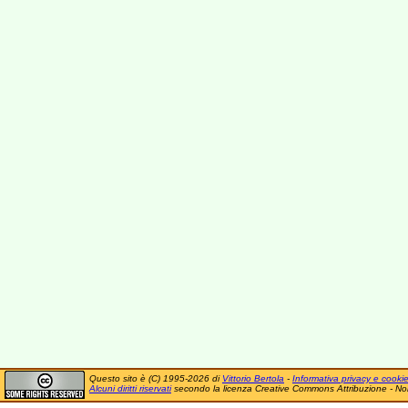
Questo sito è (C) 1995-2026 di
Vittorio Bertola
-
Informativa privacy e cooki
Alcuni diritti riservati
secondo la licenza Creative Commons Attribuzione - No