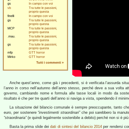
gs
In campo con voi
vb
Tra tutte le passioni,
proprio questa
finelli
In campo con voi
gs
Tra tutte le passioni,
proprio questa
MCP
Tra tutte le passioni,
proprio questa
.mau.
Tra tutte le passioni,
proprio questa
gs
Tra tutte le passioni,
proprio questa
mfp
GTT horror
Mirko
GTT horror
Tutti i commenti
»
Anche quest’anno, come già i precedenti, si è verificata l’assurda situ
l’anno in corso nell’autunno dell’anno stesso, perché deve a sua volta att
governo, cambiando nome e formula alle tasse locali in modo da sostene
risultato è che per tre quarti dell’anno si naviga a vista, spendendo il mini
La situazione del bilancio comunale è sempre preoccupante, tanto che q
euro, per sostenere
“investimenti straordinari”
che poi sarebbero la manuten
“straordinaria”
(e quindi legalmente sostenibile a debito) perché non si è più 
Basta la prima slide dei
dati di sintesi del bilancio 2014
per rendersi con