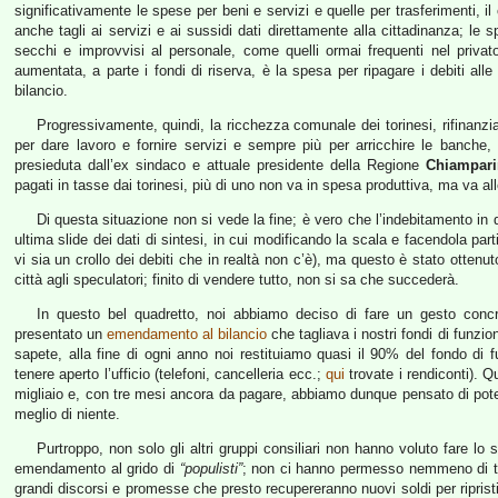
significativamente le spese per beni e servizi e quelle per trasferimenti, il
anche tagli ai servizi e ai sussidi dati direttamente alla cittadinanza; le
secchi e improvvisi al personale, come quelli ormai frequenti nel priva
aumentata, a parte i fondi di riserva, è la spesa per ripagare i debiti all
bilancio.
Progressivamente, quindi, la ricchezza comunale dei torinesi, rifinan
per dare lavoro e fornire servizi e sempre più per arricchire le banche,
presieduta dall’ex sindaco e attuale presidente della Regione
Chiampar
pagati in tasse dai torinesi, più di uno non va in spesa produttiva, ma va al
Di questa situazione non si vede la fine; è vero che l’indebitamento in q
ultima slide dei dati di sintesi, in cui modificando la scala e facendola pa
vi sia un crollo dei debiti che in realtà non c’è), ma questo è stato ottenut
città agli speculatori; finito di vendere tutto, non si sa che succederà.
In questo bel quadretto, noi abbiamo deciso di fare un gesto concr
presentato un
emendamento al bilancio
che tagliava i nostri fondi di funzi
sapete, alla fine di ogni anno noi restituiamo quasi il 90% del fondo d
tenere aperto l’ufficio (telefoni, cancelleria ecc.;
qui
trovate i rendiconti). 
migliaio e, con tre mesi ancora da pagare, abbiamo dunque pensato di poter
meglio di niente.
Purtroppo, non solo gli altri gruppi consiliari non hanno voluto fare l
emendamento al grido di
“populisti”
; non ci hanno permesso nemmeno di tagl
grandi discorsi e promesse che presto recupereranno nuovi soldi per riprist