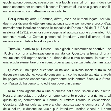
giochi aprono ovunque, spesso vicino a luoghi sensibili o in punti dove cre
modo concreto per cercare di bloccare l’apertura di una sala giochi è che i
un regolamento contrattualmente vincolante.
Per quanto riguarda il Comune, difatti, esso ha le mani legate, per via 
due modi diversi di ottenere una autorizzazione per svolgere gioco d’az
normalmente installate secondo le modalità dell’articolo 86 del TULPS (il t
risalente al 1931), e quindi sono soggette all’autorizzazione comunale; i
sentenze relative a Comuni piemontesi, introdurre vincoli di orario, di co
necessario a tutelare la salute pubblica.
Tuttavia, le attività più lucrose – sale giochi e scommesse sportive – so
TULPS, con una autorizzazione rilasciata dal Questore a fronte di una 
valutazione dell’impatto sociale e urbano della nuova apertura. In questo
una scuola elementare o a un centro per anziani, senza particolari limitazioni
Questa è una tipica questione all’italiana: a livello locale tutta la p
discussioni pubbliche, votando durissimi atti contro queste attività; a livell
ha pagato lucrose concessioni e porta tante belle entrate fiscali allo Stat
con l’azzardo ha perso tutto ed è ora povero in canna).
Io mi sono agganciato a una di queste belle discussioni e ho inserito 
Rossa si apprestava a votare, un emendamento preciso: una richiesta al
quella ligure, permettendo ai Comuni di limitare l’orario, la collocazion
Questura, obbligandole ad avere anche l’autorizzazione comunale. Difatti
della salute, e dunque se vuole può introdurre ulteriori vincoli sul co