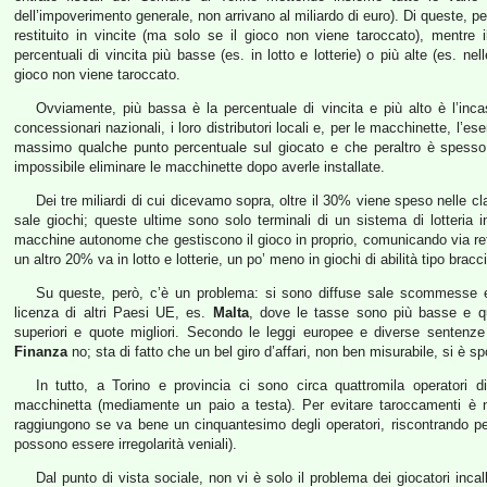
dell’impoverimento generale, non arrivano al miliardo di euro). Di queste, 
restituito in vincite (ma solo se il gioco non viene taroccato), mentre
percentuali di vincita più basse (es. in lotto e lotterie) o più alte (es. 
gioco non viene taroccato.
Ovviamente, più bassa è la percentuale di vincita e più alto è l’incas
concessionari nazionali, i loro distributori locali e, per le macchinette, l’e
massimo qualche punto percentuale sul giocato e che peraltro è spesso 
impossibile eliminare le macchinette dopo averle installate.
Dei tre miliardi di cui dicevamo sopra, oltre il 30% viene speso nelle cla
sale giochi; queste ultime sono solo terminali di un sistema di lotteria
macchine autonome che gestiscono il gioco in proprio, comunicando via ret
un altro 20% va in lotto e lotterie, un po’ meno in giochi di abilità tipo br
Su queste, però, c’è un problema: si sono diffuse sale scommesse e 
licenza di altri Paesi UE, es.
Malta
, dove le tasse sono più basse e quin
superiori e quote migliori. Secondo le leggi europee e diverse sentenz
Finanza
no; sta di fatto che un bel giro d’affari, non ben misurabile, si è s
In tutto, a Torino e provincia ci sono circa quattromila operatori
macchinetta (mediamente un paio a testa). Per evitare taroccamenti è ne
raggiungono se va bene un cinquantesimo degli operatori, riscontrando pe
possono essere irregolarità veniali).
Dal punto di vista sociale, non vi è solo il problema dei giocatori incal