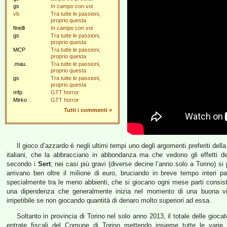
gs
In campo con voi
vb
Tra tutte le passioni,
proprio questa
finelli
In campo con voi
gs
Tra tutte le passioni,
proprio questa
MCP
Tra tutte le passioni,
proprio questa
.mau.
Tra tutte le passioni,
proprio questa
gs
Tra tutte le passioni,
proprio questa
mfp
GTT horror
Mirko
GTT horror
Tutti i commenti
»
Il gioco d’azzardo è negli ultimi tempi uno degli argomenti preferiti della 
italiani, che la abbracciano in abbondanza ma che vedono gli effetti de
secondo i
Sert
, nei casi più gravi (diverse decine l’anno solo a Torino) s
arrivano ben oltre il milione di euro, bruciando in breve tempo interi pa
specialmente tra le meno abbienti, che si giocano ogni mese parti consist
una dipendenza che generalmente inizia nel momento di una buona vinc
irripetibile se non giocando quantità di denaro molto superiori ad essa.
Soltanto in provincia di Torino nel solo anno 2013, il totale delle giocate
entrate fiscali del Comune di Torino mettendo insieme tutte le varie