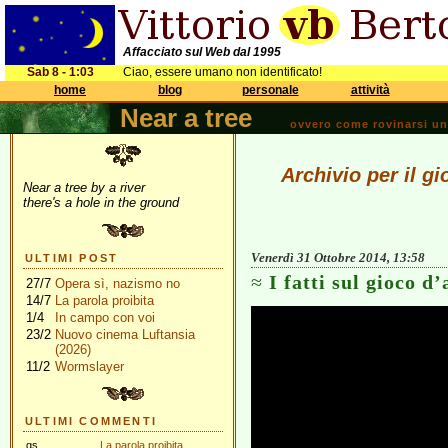
Affacciato sul Web dal 1995
Sab 8 - 1:03
Ciao, essere umano non identificato!
home
blog
personale
attività
Near a tree
ovvero come rovinarsi una 
Archivio per il g
Near a tree by a river
there's a hole in the ground
Venerdì 31 Ottobre 2014, 13:58
ULTIMI POST
I fatti sul gioco d
27/7
Opera sì, nazismo no
14/7
La parola proibita
1/4
In campo con voi
23/2
Nuovo cinema Luftansia
(2026)
11/2
Wormslayer
ULTIMI COMMENTI
gs
La parola proibita