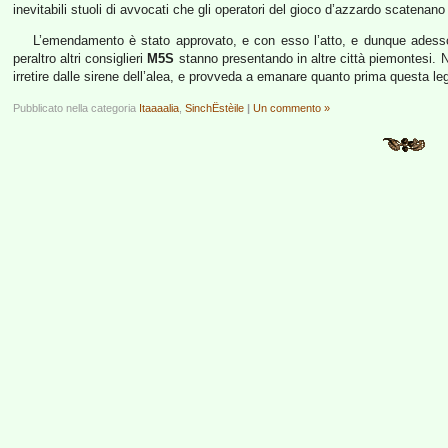
inevitabili stuoli di avvocati che gli operatori del gioco d’azzardo scatenano
L’emendamento è stato approvato, e con esso l’atto, e dunque adesso
peraltro altri consiglieri
M5S
stanno presentando in altre città piemontesi.
irretire dalle sirene dell’alea, e provveda a emanare quanto prima questa le
Pubblicato nella categoria
Itaaaalia
,
SinchËstèile
|
Un commento »