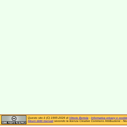
Questo sito è (C) 1995-2026 di
Vittorio Bertola
-
Informativa privacy e cooki
Alcuni diritti riservati
secondo la licenza Creative Commons Attribuzione - No