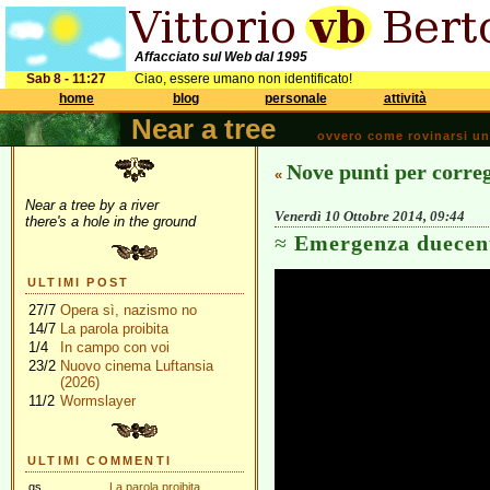
Affacciato sul Web dal 1995
Sab 8 - 11:27
Ciao, essere umano non identificato!
home
blog
personale
attività
Near a tree
ovvero come rovinarsi una 
Nove punti per correg
«
Near a tree by a river
Venerdì 10 Ottobre 2014, 09:44
there's a hole in the ground
Emergenza duecen
ULTIMI POST
27/7
Opera sì, nazismo no
14/7
La parola proibita
1/4
In campo con voi
23/2
Nuovo cinema Luftansia
(2026)
11/2
Wormslayer
ULTIMI COMMENTI
gs
La parola proibita