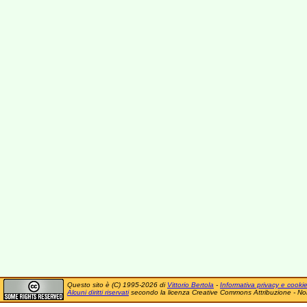
Questo sito è (C) 1995-2026 di
Vittorio Bertola
-
Informativa privacy e cooki
Alcuni diritti riservati
secondo la licenza Creative Commons Attribuzione - No