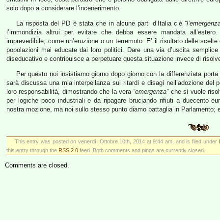
solo dopo a considerare l’incenerimento.
La risposta del PD è stata che in alcune parti d’Italia c’è
“l’emergenza 
l’immondizia altrui per evitare che debba essere mandata all’ester
imprevedibile, come un’eruzione o un terremoto. E’ il risultato delle scelte c
popolazioni mai educate dai loro politici. Dare una via d’uscita semplice p
diseducativo e contribuisce a perpetuare questa situazione invece di risolve
Per questo noi insistiamo giorno dopo giorno con la differenziata porta 
sarà discussa una mia interpellanza sui ritardi e disagi nell’adozione del p
loro responsabilità, dimostrando che la vera
“emergenza”
che si vuole risol
per logiche poco industriali e da ripagare bruciando rifiuti a duecento e
nostra mozione, ma noi sullo stesso punto diamo battaglia in Parlamento; 
This entry was posted on venerdì, Ottobre 10th, 2014 at 9:44 am, and is filed under
this entry through the
RSS 2.0
feed. Both comments and pings are currently closed.
Comments are closed.