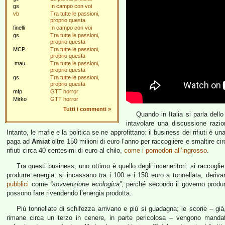
gs
In campo con voi
vb
Tra tutte le passioni,
proprio questa
finelli
In campo con voi
gs
Tra tutte le passioni,
proprio questa
MCP
Tra tutte le passioni,
proprio questa
.mau.
Tra tutte le passioni,
proprio questa
gs
Tra tutte le passioni,
proprio questa
mfp
GTT horror
Mirko
GTT horror
Tutti i commenti
»
Quando in Italia si parla dello
intavolare una discussione razion
Intanto, le mafie e la politica se ne approfittano: il business dei rifiuti è un
paga ad
Amiat
oltre 150 milioni di euro l’anno per raccogliere e smaltire ci
rifiuti circa 40 centesimi di euro al chilo,
come i pomodori all’ingrosso
.
Tra questi business, uno ottimo è quello degli inceneritori: si raccoglie
produrre energia; si incassano tra i 100 e i 150 euro a tonnellata, derivanti
pubblici
come
“sovvenzione ecologica”
, perché secondo il governo produrr
possono fare rivendendo l’energia prodotta.
Più tonnellate di schifezza arrivano e più si guadagna; le scorie – gi
rimane circa un terzo in cenere, in parte pericolosa – vengono mandate