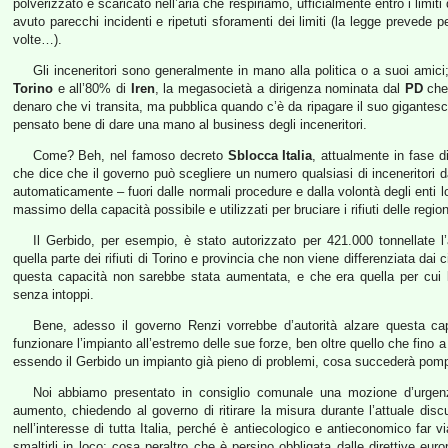
polverizzato e scaricato nell’aria che respiriamo, ufficialmente entro i limiti 
avuto parecchi incidenti e ripetuti sforamenti dei limiti (la legge prevede 
volte…).
Gli inceneritori sono generalmente in mano alla politica o a suoi amic
Torino
e all’80% di
Iren
, la megasocietà a dirigenza nominata dal
PD
che 
denaro che vi transita, ma pubblica quando c’è da ripagare il suo gigantesc
pensato bene di dare una mano al business degli inceneritori.
Come? Beh, nel famoso decreto
Sblocca Italia
, attualmente in fase d
che dice che il governo può scegliere un numero qualsiasi di inceneritori d
automaticamente – fuori dalle normali procedure e dalla volontà degli enti 
massimo della capacità possibile e utilizzati per bruciare i rifiuti delle region
Il Gerbido, per esempio, è stato autorizzato per 421.000 tonnellate l
quella parte dei rifiuti di Torino e provincia che non viene differenziata dai 
questa capacità non sarebbe stata aumentata, e che era quella per cui l
senza intoppi.
Bene, adesso il governo Renzi vorrebbe d’autorità alzare questa capa
funzionare l’impianto all’estremo delle sue forze, ben oltre quello che fino 
essendo il Gerbido un impianto già pieno di problemi, cosa succederà po
Noi abbiamo presentato in consiglio comunale una mozione d’urgenz
aumento, chiedendo al governo di ritirare la misura durante l’attuale dis
nell’interesse di tutta Italia, perché è antiecologico e antieconomico far vi
smaltirli in loco; cosa peraltro che è persino obbligata dalle direttive euro