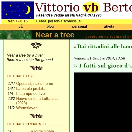
Fasendse vëdde an sla Ragnà dal 1995
Vën 7 - 0:15
Cerea, përson-a sconòssua!
cà
blog
përsonal
atività
Near a tree
ovvero come rovinarsi una 
Dai cittadini alle ban
«
Near a tree by a river
Venerdì 31 Ottobre 2014, 13:58
there's a hole in the ground
I fatti sul gioco d
ULTIMI POST
27/7
Opera sì, nazismo no
14/7
La parola proibita
1/4
In campo con voi
23/2
Nuovo cinema Luftansia
(2026)
11/2
Wormslayer
ULTIMI COMMENTI
gs
La parola proibita