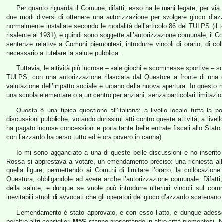
Per quanto riguarda il Comune, difatti, esso ha le mani legate, per via 
due modi diversi di ottenere una autorizzazione per svolgere gioco d’az
normalmente installate secondo le modalità dell’articolo 86 del TULPS (il t
risalente al 1931), e quindi sono soggette all’autorizzazione comunale; i
sentenze relative a Comuni piemontesi, introdurre vincoli di orario, di co
necessario a tutelare la salute pubblica.
Tuttavia, le attività più lucrose – sale giochi e scommesse sportive – so
TULPS, con una autorizzazione rilasciata dal Questore a fronte di una 
valutazione dell’impatto sociale e urbano della nuova apertura. In questo
una scuola elementare o a un centro per anziani, senza particolari limitazioni
Questa è una tipica questione all’italiana: a livello locale tutta la p
discussioni pubbliche, votando durissimi atti contro queste attività; a livell
ha pagato lucrose concessioni e porta tante belle entrate fiscali allo Stat
con l’azzardo ha perso tutto ed è ora povero in canna).
Io mi sono agganciato a una di queste belle discussioni e ho inserito 
Rossa si apprestava a votare, un emendamento preciso: una richiesta al
quella ligure, permettendo ai Comuni di limitare l’orario, la collocazion
Questura, obbligandole ad avere anche l’autorizzazione comunale. Difatti
della salute, e dunque se vuole può introdurre ulteriori vincoli sul co
inevitabili stuoli di avvocati che gli operatori del gioco d’azzardo scatenano
L’emendamento è stato approvato, e con esso l’atto, e dunque adesso
peraltro altri consiglieri
M5S
stanno presentando in altre città piemontesi.