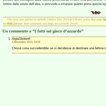
irretire dalle sirene dell’alea, e provveda a emanare quanto prima questa le
This entry was posted on venerdì, Ottobre 31st, 2014 at 1:58 pm, and is filed under
It
the
RSS 2.0
feed. Both comments and pings are currently closed.
Un commento a “I fatti sul gioco d’azzardo”
ArgiaSbolenfi
:
1 Novembre 2014, 14:08
Chissà cosa succederebbe se si decidesse di destinare una fettina de