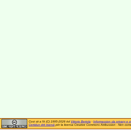
Cost sit a l'è (C) 1995-2026 ëd
Vittorio Bertola
-
Informassion sla privacy e si
Certidun drit riservà
për la licensa Creative Commons Atribussion - Nen comer