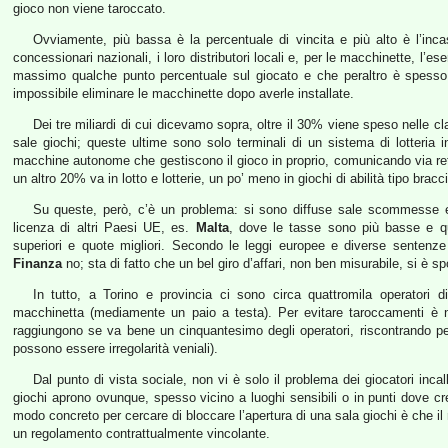
gioco non viene taroccato.
Ovviamente, più bassa è la percentuale di vincita e più alto è l’incas
concessionari nazionali, i loro distributori locali e, per le macchinette, l’e
massimo qualche punto percentuale sul giocato e che peraltro è spesso 
impossibile eliminare le macchinette dopo averle installate.
Dei tre miliardi di cui dicevamo sopra, oltre il 30% viene speso nelle cla
sale giochi; queste ultime sono solo terminali di un sistema di lotteria
macchine autonome che gestiscono il gioco in proprio, comunicando via ret
un altro 20% va in lotto e lotterie, un po’ meno in giochi di abilità tipo br
Su queste, però, c’è un problema: si sono diffuse sale scommesse e 
licenza di altri Paesi UE, es.
Malta
, dove le tasse sono più basse e quin
superiori e quote migliori. Secondo le leggi europee e diverse sentenz
Finanza
no; sta di fatto che un bel giro d’affari, non ben misurabile, si è s
In tutto, a Torino e provincia ci sono circa quattromila operatori
macchinetta (mediamente un paio a testa). Per evitare taroccamenti è ne
raggiungono se va bene un cinquantesimo degli operatori, riscontrando pe
possono essere irregolarità veniali).
Dal punto di vista sociale, non vi è solo il problema dei giocatori incal
giochi aprono ovunque, spesso vicino a luoghi sensibili o in punti dove cre
modo concreto per cercare di bloccare l’apertura di una sala giochi è che i
un regolamento contrattualmente vincolante.