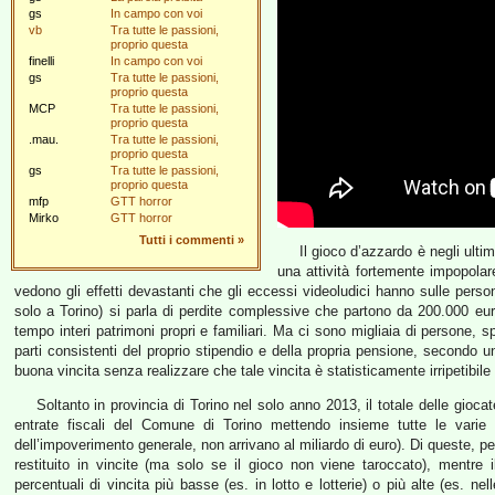
gs
In campo con voi
vb
Tra tutte le passioni,
proprio questa
finelli
In campo con voi
gs
Tra tutte le passioni,
proprio questa
MCP
Tra tutte le passioni,
proprio questa
.mau.
Tra tutte le passioni,
proprio questa
gs
Tra tutte le passioni,
proprio questa
mfp
GTT horror
Mirko
GTT horror
Tutti i commenti
»
Il gioco d’azzardo è negli ultimi
una attività fortemente impopolar
vedono gli effetti devastanti che gli eccessi videoludici hanno sulle pers
solo a Torino) si parla di perdite complessive che partono da 200.000 euro
tempo interi patrimoni propri e familiari. Ma ci sono migliaia di persone,
parti consistenti del proprio stipendio e della propria pensione, second
buona vincita senza realizzare che tale vincita è statisticamente irripetibi
Soltanto in provincia di Torino nel solo anno 2013, il totale delle giocate
entrate fiscali del Comune di Torino mettendo insieme tutte le varie
dell’impoverimento generale, non arrivano al miliardo di euro). Di queste, 
restituito in vincite (ma solo se il gioco non viene taroccato), mentre
percentuali di vincita più basse (es. in lotto e lotterie) o più alte (es. 