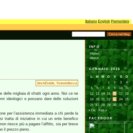
Italiano
English
Piemonteis
INFO
:Home:
:About:
GENNAIO 2015
L
M
M
G
V
S
D
1
2
3
4
SinchËstèile
,
TorinoInBocca
5
6
7
8
9
10
11
 delle migliaia di sfratti ogni anno. Noi ce ne
12
13
14
15
16
17
18
mi ideologici e possano dare delle soluzioni
19
20
21
22
23
24
25
26
27
28
29
30
31
« Dic
Feb »
ione per l’assistenza immediata a chi perde la
 tratta di iniziative in cui un ente benefico
FACEBOOK
non riesce più a pagare l’affitto, sia per breve
o il prezzo pieno.