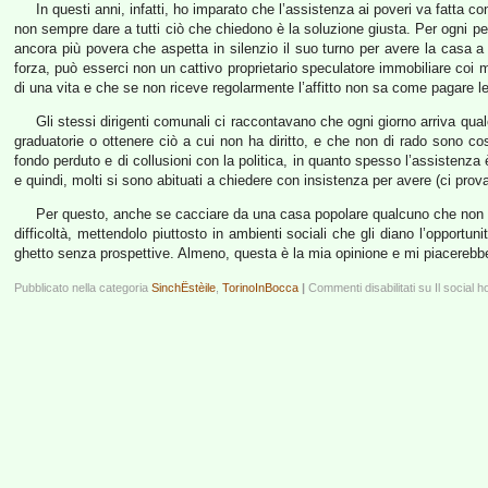
In questi anni, infatti, ho imparato che l’assistenza ai poveri va fatta co
non sempre dare a tutti ciò che chiedono è la soluzione giusta. Per ogni p
ancora più povera che aspetta in silenzio il suo turno per avere la casa a cu
forza, può esserci non un cattivo proprietario speculatore immobiliare coi 
di una vita e che se non riceve regolarmente l’affitto non sa come pagare le
Gli stessi dirigenti comunali ci raccontavano che ogni giorno arriva qual
graduatorie o ottenere ciò a cui non ha diritto, e che non di rado sono cos
fondo perduto e di collusioni con la politica, in quanto spesso l’assistenza 
e quindi, molti si sono abituati a chiedere con insistenza per avere (ci pro
Per questo, anche se cacciare da una casa popolare qualcuno che non ha 
difficoltà, mettendolo piuttosto in ambienti sociali che gli diano l’opportuni
ghetto senza prospettive. Almeno, questa è la mia opinione e mi piacerebbe
Pubblicato nella categoria
SinchËstèile
,
TorinoInBocca
|
Commenti disabilitati
su Il social h