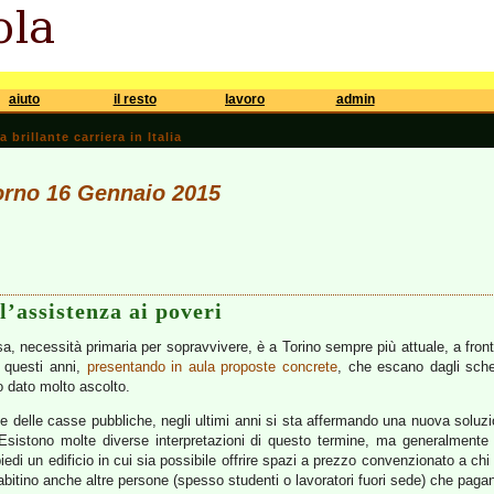
aiuto
il resto
lavoro
admin
brillante carriera in Italia
iorno 16 Gennaio 2015
 l’assistenza ai poveri
, necessità primaria per sopravvivere, è a Torino sempre più attuale, a fronte
 questi anni,
presentando in aula proposte concrete
, che escano dagli sche
 dato molto ascolto.
orse delle casse pubbliche, negli ultimi anni si sta affermando una nuova soluz
 Esistono molte diverse interpretazioni di questo termine, ma generalmente si
iedi un edificio in cui sia possibile offrire spazi a prezzo convenzionato a chi 
bitino anche altre persone (spesso studenti o lavoratori fuori sede) che pagan