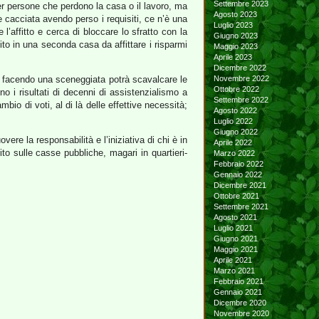
Settembre 2023
 per persone che perdono la casa o il lavoro, ma
Agosto 2023
cacciata avendo perso i requisiti, ce n’è una
Luglio 2023
l’affitto e cerca di bloccare lo sfratto con la
Giugno 2023
to in una seconda casa da affittare i risparmi
Maggio 2023
Aprile 2023
Dicembre 2022
e o facendo una sceneggiata potrà scavalcare le
Novembre 2022
Ottobre 2022
o i risultati di decenni di assistenzialismo a
Settembre 2022
bio di voti, al di là delle effettive necessità;
Agosto 2022
Luglio 2022
Giugno 2022
e la responsabilità e l’iniziativa di chi è in
Aprile 2022
nito sulle casse pubbliche, magari in quartieri-
Marzo 2022
Febbraio 2022
Gennaio 2022
Dicembre 2021
Ottobre 2021
Settembre 2021
Agosto 2021
Luglio 2021
Giugno 2021
Maggio 2021
Aprile 2021
Marzo 2021
Febbraio 2021
Gennaio 2021
Dicembre 2020
Novembre 2020