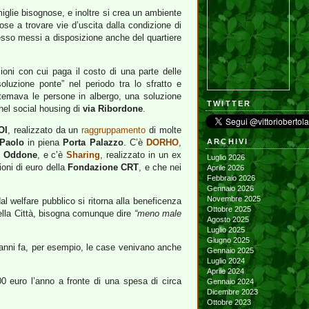
iglie bisognose, e inoltre si crea un ambiente
ose a trovare vie d’uscita dalla condizione di
pesso messi a disposizione anche del quartiere
oni con cui paga il costo di una parte delle
uzione ponte” nel periodo tra lo sfratto e
temava le persone in albergo, una soluzione
TWITTER
 nel social housing di
via Ribordone
.
OI
, realizzato da un
raggruppamento
di molte
Paolo
in piena
Porta Palazzo
. C’è
DORHO
,
ARCHIVI
e Oddone
, e c’è
Sharing
, realizzato in un ex
Luglio 2026
ioni di euro della
Fondazione CRT
, e che nei
Aprile 2026
Febbraio 2026
Gennaio 2026
Novembre 2025
l welfare pubblico si ritorna alla beneficenza
Ottobre 2025
 della Città, bisogna comunque dire
“meno male
Agosto 2025
Luglio 2025
Giugno 2025
re anni fa, per esempio, le case venivano anche
Gennaio 2025
Luglio 2024
Aprile 2024
0 euro l’anno a fronte di una spesa di circa
Gennaio 2024
Dicembre 2023
Ottobre 2023