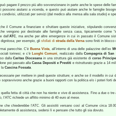
i può pagare il prezzo più alto sovvenzionano in parte anche le spese delle fam
iti possono aiutarsi a vicenda, e questo può aiutare anche le famiglie bisogn
condivisi, utilizzati per servizi (dal medico alla mensa alla sala studio) e s
e il Comune a finanziare e sfruttare queste iniziative, stipulando convenzi
he vengono poi destinate alle famiglie senza casa, tipicamente come “sol
e dall’
ATC
, ma anche per altre emergenze in cui in passato il Comune sis
dignitosa; per esempio, gli
sfollati di
strada della Verna
sono finiti in blocco
rmai parecchie. C’è
Buena Vista
, all’interno di una delle palazzine dell’ex
M
ociali torinesi; e c’è
Luoghi Comuni
, realizzato dalla
Compagnia di San 
so dalla
Caritas Diocesana
in una struttura già esistente di
corso Princip
done poi passato alla
Cassa Depositi e Prestiti
e ristrutturato grazie a 14 mil
o la
Cascina Fossata
.
cessarie per mettere in piedi queste strutture; e anche se il modello in cui da
e sopravvivono anche grazie a buoni rapporti con la politica e/o i poteri forti
e quella fetta di città che non ha niente e vive di assistenza. Fino a due o t
o, l’ATC richiede un affitto minimo di 40 euro al mese.
e che chiederebbe l’ATC. Gli assistiti versano così al Comune circa 18.00
tamente di assistenza, sedersi lì e pensare che tutto gli sia dovuto.