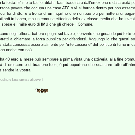
n la testa. E’ molto facile, difatti, farsi trascinare dall’emozione e dalla pietà
ersona povera che occupa una casa ATC o vi si barrica dentro per non esserne 
i ha diritto; e a fronte di un inquilino che non può più permettersi di pagare 
miliardi in banca, ma un comune cittadino della ex classe media che ha investi
 spese e i mille euro di
IMU
che gli chiede il Comune.
cuno negli uffici a battere i pugni sul tavolo, convinto che gridando più fort
tretti a chiamare la forza pubblica per difendersi. Aggiungo io che questi son
è stata concessa essenzialmente per “intercessione” del politico di turno in cam
vano anche con noi).
40 euro al mese può sembrare a prima vista una cattiveria, alla fine promuover
tà di crescere e di tirarsene fuori, è più opportuno che scaricare tutto all’infi
 sentire la vostra.
ousing e l’assistenza ai poveri