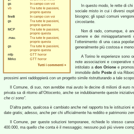
gs
In campo con voi
In questo modo, le rette di ch
vb
Tra tutte le passioni,
sociale misto in cui i diversi osp
proprio questa
bisogno; gli spazi comuni vengono 
finelli
In campo con voi
gs
Tra tutte le passioni,
circostante.
proprio questa
MCP
Tra tutte le passioni,
Non di rado, comunque, è anch
proprio questa
camere e dei miniappartamenti c
.mau.
Tra tutte le passioni,
l’ottenimento di una casa popolar
proprio questa
gs
Tra tutte le passioni,
generalmente più costosa e meno 
proprio questa
mfp
GTT horror
A Torino le esperienze sono o
Mirko
GTT horror
note associazioni e cooperative s
Tutti i commenti
»
intitolato a
don Orione
e promos
immobile delle
Poste
di via Ribor
prossimi anni raddoppierà con un progetto simile ristrutturando a tale scop
Il Comune, di suo, non avrebbe mai avuto le decine di milioni di euro ne
privata sa di ritorno all’Ottocento, anche se indubbiamente queste iniziativ
che ci sono”
.
D’altra parte, qualcosa è cambiato anche nel rapporto tra le istituzioni 
date gratis; adesso, anche per chi ufficialmente ha reddito e patrimonio zer
Il Comune, per queste soluzioni temporanee, richiede lo stesso canon
400.000, ma quello che conta è il messaggio; nessuno può più vivere comple