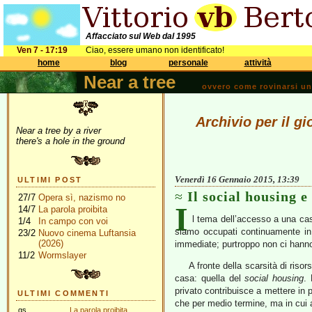
Affacciato sul Web dal 1995
Ven 7 - 17:19
Ciao, essere umano non identificato!
home
blog
personale
attività
Near a tree
ovvero come rovinarsi una 
Archivio per il g
Near a tree by a river
there's a hole in the ground
Venerdì 16 Gennaio 2015, 13:39
ULTIMI POST
Il social housing e
27/7
Opera sì, nazismo no
I
14/7
La parola proibita
l tema dell’accesso a una casa
1/4
In campo con voi
siamo occupati continuamente in
23/2
Nuovo cinema Luftansia
(2026)
immediate; purtroppo non ci hanno
11/2
Wormslayer
A fronte della scarsità di ris
casa: quella del
social housing
.
privato contribuisce a mettere in p
ULTIMI COMMENTI
che per medio termine, ma in cui a
gs
La parola proibita