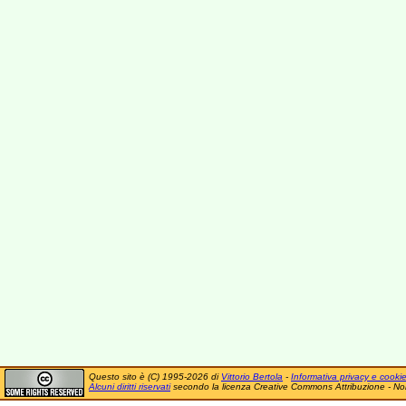
Questo sito è (C) 1995-2026 di
Vittorio Bertola
-
Informativa privacy e cooki
Alcuni diritti riservati
secondo la licenza Creative Commons Attribuzione - No