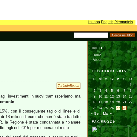
Italiano
English
Piemonteis
INFO
:Home:
:About:
FEBBRAIO 2015
L
M
M
G
V
S
D
1
TorinoInBocca
2
3
4
5
6
7
8
, dagli investimenti in nuovi tram (speriamo, ma
9
10
11
12
13
14
15
iemonte
.
16
17
18
19
20
21
22
23
24
25
26
27
28
l 15%, con il conseguente taglio di linee e di
« Gen
Mar »
di 18 milioni di euro, che non è stato tradotto
R
, la Regione è stata condannata a ripianare
FACEBOOK
i tagli nel 2015 per recuperare il resto.