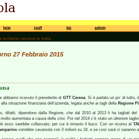
help
stuff
biz
admin
brillante carriera in Italia
iorno 27 Febbraio 2015
iana
 abbiamo ricevuto il presidente di
GTT Ceresa
. Si è parlato un po’ di tutto
alla situazione finanziaria dell’azienda, legata anche ai tagli della
Regione P
ico, difatti, dipendono dalla Regione, che dal 2010 al 2013 li ha tagliati de
molto aumentata a causa della crisi. Poi nel 2014 c’è stato un ulteriore taglio 
menti esso sarebbe collassato; per cui è rimasto il buco. Con un ricorso al
TA
amparino
vorrebbe cavarsela con 3 milioni su 18, e se così sarà ci saranno altr