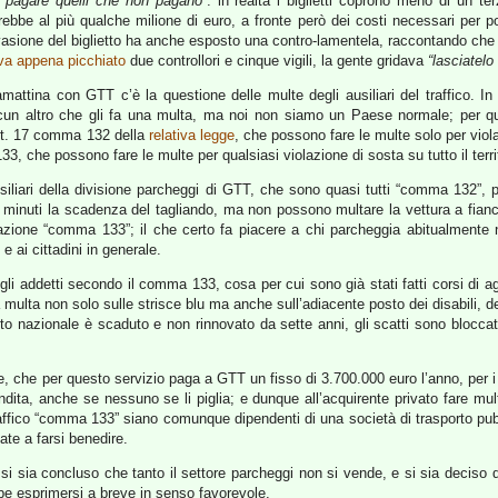
r pagare quelli che non pagano”
: in realtà i biglietti coprono meno di un te
bbe al più qualche milione di euro, a fronte però dei costi necessari per pote
’evasione del biglietto ha anche esposto una contro-lamentela, raccontando che 
eva appena picchiato
due controllori e cinque vigili, la gente gridava
“lasciatelo
amattina con GTT c’è la questione delle multe degli ausiliari del traffico. 
un altro che gli fa una multa, ma noi non siamo un Paese normale; per quest
l’art. 17 comma 132 della
relativa legge
, che possono fare le multe solo per violaz
33, che possono fare le multe per qualsiasi violazione di sosta su tutto il terr
 ausiliari della divisione parcheggi di GTT, che sono quasi tutti “comma 132”,
ci minuti la scadenza del tagliando, ma non possono multare la vettura a fian
itazione “comma 133”; il che certo fa piacere a chi parcheggia abitualmente ne
 ai cittadini in generale.
 gli addetti secondo il comma 133, cosa per cui sono già stati fatti corsi di a
a multa non solo sulle strisce blu ma anche sull’adiacente posto dei disabili
tratto nazionale è scaduto e non rinnovato da sette anni, gli scatti sono blocc
e, che per questo servizio paga a GTT un fisso di 3.700.000 euro l’anno, per
ndita, anche se nessuno se li piglia; e dunque all’acquirente privato fare m
 traffico “comma 133” siano comunque dipendenti di una società di trasporto pub
te a farsi benedire.
si sia concluso che tanto il settore parcheggi non si vende, e si sia deciso 
be esprimersi a breve in senso favorevole.