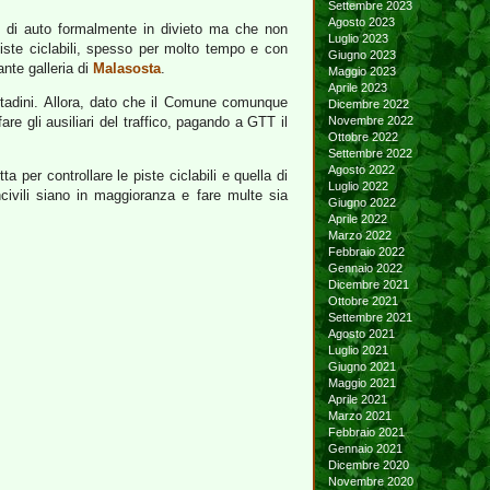
Settembre 2023
Agosto 2023
mo di auto formalmente in divieto ma che non
Luglio 2023
 piste ciclabili, spesso per molto tempo e con
Giugno 2023
ante galleria di
Malasosta
.
Maggio 2023
Aprile 2023
ittadini. Allora, dato che il Comune comunque
Dicembre 2022
re gli ausiliari del traffico, pagando a GTT il
Novembre 2022
Ottobre 2022
Settembre 2022
Agosto 2022
 per controllare le piste ciclabili e quella di
Luglio 2022
ncivili siano in maggioranza e fare multe sia
Giugno 2022
Aprile 2022
Marzo 2022
Febbraio 2022
Gennaio 2022
Dicembre 2021
Ottobre 2021
Settembre 2021
Agosto 2021
Luglio 2021
Giugno 2021
Maggio 2021
Aprile 2021
Marzo 2021
Febbraio 2021
Gennaio 2021
Dicembre 2020
Novembre 2020