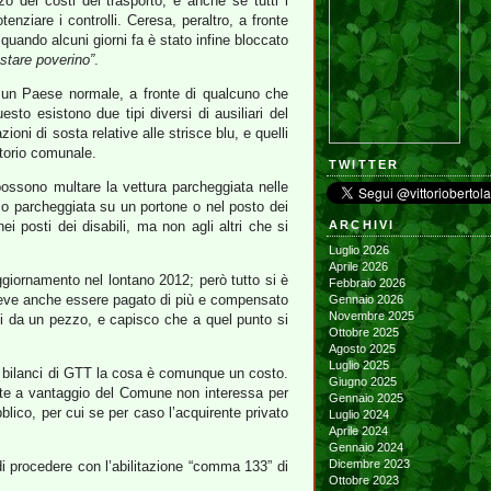
rzo dei costi del trasporto, e anche se tutti i
nziare i controlli. Ceresa, peraltro, a fronte
quando alcuni giorni fa è stato infine bloccato
 stare poverino”
.
In un Paese normale, a fronte di qualcuno che
o esistono due tipi diversi di ausiliari del
ioni di sosta relative alle strisce blu, e quelli
itorio comunale.
TWITTER
 possono multare la vettura parcheggiata nelle
co parcheggiata su un portone o nel posto dei
i posti dei disabili, ma non agli altri che si
ARCHIVI
Luglio 2026
Aprile 2026
ggiornamento nel lontano 2012; però tutto si è
Febbraio 2026
, deve anche essere pagato di più e compensato
Gennaio 2026
Novembre 2025
ati da un pezzo, e capisco che a quel punto si
Ottobre 2025
Agosto 2025
Luglio 2025
 i bilanci di GTT la cosa è comunque un costo.
Giugno 2025
ulte a vantaggio del Comune non interessa per
Gennaio 2025
blico, per cui se per caso l’acquirente privato
Luglio 2024
Aprile 2024
Gennaio 2024
Dicembre 2023
di procedere con l’abilitazione “comma 133” di
Ottobre 2023