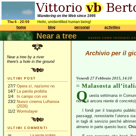
Wandering on the Web since 1995
Thu 6 - 20:59
Hello, unidentified human being!
home
blog
personal
activities
Near a tree
ovvero come rovinarsi una 
Archivio per il g
Near a tree by a river
there's a hole in the ground
Venerdì 27 Febbraio 2015, 14:10
ULTIMI POST
Malasosta all’ital
27/7
Opera sì, nazismo no
Q
14/7
La parola proibita
uesta settimana in Comune
1/4
In campo con voi
non c’è ancora niente di concreto) 
23/2
Nuovo cinema Luftansia
(2026)
I fondi per il trasporto pubbl
11/2
Wormslayer
passaggi, nonostante l’utenza sia 
in tagli di servizio perché altri
almeno in parte questo buco;
Chi
ULTIMI COMMENTI
gs
La parola proibita