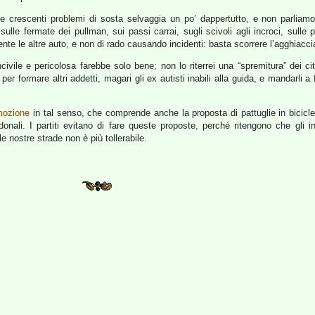
i e crescenti problemi di sosta selvaggia un po’ dappertutto, e non parlia
ulle fermate dei pullman, sui passi carrai, sugli scivoli agli incroci, sulle
nte le altre auto, e non di rado causando incidenti: basta scorrere l’agghiacci
vile e pericolosa farebbe solo bene; non lo riterrei una “spremitura” dei c
formare altri addetti, magari gli ex autisti inabili alla guida, e mandarli a fa
mozione
in tal senso, che comprende anche la proposta di pattuglie in bicicletta
onali. I partiti evitano di fare queste proposte, perché ritengono che gli i
e nostre strade non è più tollerabile.