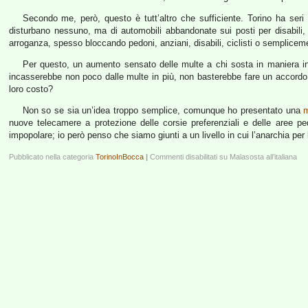
Secondo me, però, questo è tutt’altro che sufficiente. Torino ha ser
disturbano nessuno, ma di automobili abbandonate sui posti per disabili, s
arroganza, spesso bloccando pedoni, anziani, disabili, ciclisti o sempliceme
Per questo, un aumento sensato delle multe a chi sosta in maniera inci
incasserebbe non poco dalle multe in più, non basterebbe fare un accordo per 
loro costo?
Non so se sia un’idea troppo semplice, comunque ho presentato una
nuove telecamere a protezione delle corsie preferenziali e delle aree ped
impopolare; io però penso che siamo giunti a un livello in cui l’anarchia per l
Pubblicato nella categoria
TorinoInBocca
|
Commenti disabilitati
su Malasosta all’italiana