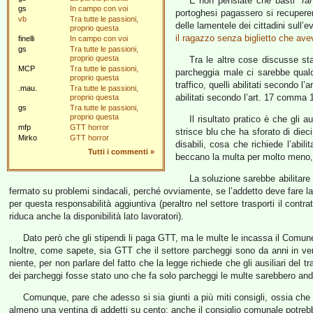
E non pensiate che basti
“fa
gs
In campo con voi
portoghesi pagassero si recuperere
vb
Tra tutte le passioni,
delle lamentele dei cittadini sull
proprio questa
il ragazzo senza biglietto che av
finelli
In campo con voi
gs
Tra tutte le passioni,
proprio questa
Tra le altre cose discusse st
MCP
Tra tutte le passioni,
parcheggia male ci sarebbe qualc
proprio questa
traffico, quelli abilitati secondo 
.mau.
Tra tutte le passioni,
abilitati secondo l’art. 17 comma 1
proprio questa
gs
Tra tutte le passioni,
proprio questa
Il risultato pratico è che gli
mfp
GTT horror
strisce blu che ha sforato di die
Mirko
GTT horror
disabili, cosa che richiede l’abil
Tutti i commenti
»
beccano la multa per molto meno, e
La soluzione sarebbe abilitare
fermato su problemi sindacali, perché ovviamente, se l’addetto deve fare l
per questa responsabilità aggiuntiva (peraltro nel settore trasporti il con
riduca anche la disponibilità lato lavoratori).
Dato però che gli stipendi li paga GTT, ma le multe le incassa il Comun
Inoltre, come sapete, sia GTT che il settore parcheggi sono da anni in ve
niente, per non parlare del fatto che la legge richiede che gli ausiliari del
dei parcheggi fosse stato uno che fa solo parcheggi le multe sarebbero anda
Comunque, pare che adesso si sia giunti a più miti consigli, ossia che 
almeno una ventina di addetti su cento; anche il consiglio comunale potreb