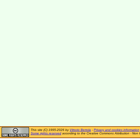
This site (C) 1995-2026 by
Vittorio Bertola
-
Privacy and cookies information
Some rights reserved
according to the Creative Commons Attribution - Non 