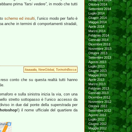
Novembre 2014
i debbano prima
“farsi vedere”
, in modo che tutti
Ottobre 2014
Settembre 2014
Luglio 2014
Giugno 2014
nto
scherno ed insulti
, l’unico modo per farlo è
Maggio 2014
pa anche in termini di comportamenti stradali,
Aprile 2014
Marzo 2014
Febbraio 2014
Gennaio 2014
Dicembre 2013
Novembre 2013
Ottobre 2013
Settembre 2013
Agosto 2013
Luglio 2013
Itaaaalia
,
NewGlobal
,
TorinoInBocca
Giugno 2013
Maggio 2013
ò reso conto che su questa realtà tutti hanno
Aprile 2013
Marzo 2013
le.
Febbraio 2013
Gennaio 2013
maforo e sulla sinistra inizia la via, con una
Dicembre 2012
uello stretto sottopasso è l’unico accesso da
Novembre 2012
diviso in due dal ponte della superstrada per
Ottobre 2012
hotoshop
!) il nome ufficiale del quartiere da
Settembre 2012
Agosto 2012
Luglio 2012
Giugno 2012
Maggio 2012