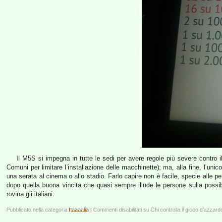
Il M5S si impegna in tutte le sedi per avere regole più severe contro i
Comuni per limitare l’installazione delle macchinette); ma, alla fine, l’uni
una serata al cinema o allo stadio. Farlo capire non è facile, specie alle p
dopo quella buona vincita che quasi sempre illude le persone sulla possibi
rovina gli italiani.
Pubblicato nella categoria
Itaaaalia
|
Commenti disabilitati
su Chi controlla il gioco d’azzard