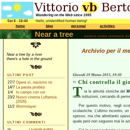
Wandering on the Web since 1995
Sat 8 - 18:40
Hello, unidentified human being!
home
blog
personal
activities
Near a tree
ovvero come rovinarsi una 
Archivio per il m
Near a tree by a river
there's a hole in the ground
Giovedì 19 Marzo 2015, 19:30
ULTIMI POST
Chi controlla il g
27/7
Opera sì, nazismo no
T
14/7
La parola proibita
ra le attività storiche del
M
1/4
In campo con voi
nelle istituzioni, cercando di perm
23/2
Nuovo cinema Luftansia
(2026)
Per questo motivo, negli sco
11/2
Wormslayer
scolastiche. L’ultimo incontro, un
spesso, ma che altrettanto spesso 
quale però non seguono mai le azi
ULTIMI COMMENTI
gs
La parola proibita