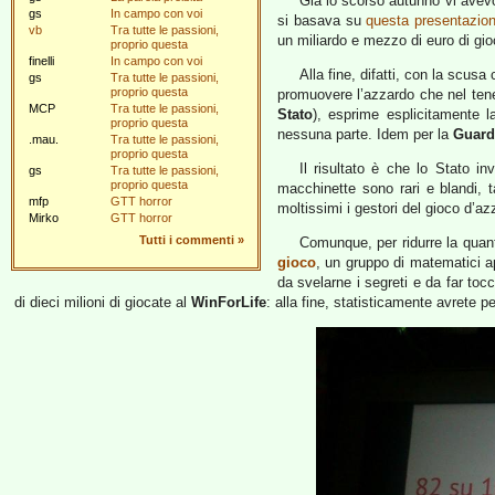
Già lo scorso autunno vi ave
gs
In campo con voi
si basava su
questa presentazio
vb
Tra tutte le passioni,
un miliardo e mezzo di euro di gio
proprio questa
finelli
In campo con voi
Alla fine, difatti, con la scusa
gs
Tra tutte le passioni,
proprio questa
promuovere l’azzardo che nel tener
MCP
Tra tutte le passioni,
Stato
), esprime esplicitamente 
proprio questa
nessuna parte. Idem per la
Guard
.mau.
Tra tutte le passioni,
proprio questa
Il risultato è che lo Stato inv
gs
Tra tutte le passioni,
proprio questa
macchinette sono rari e blandi, 
mfp
GTT horror
moltissimi i gestori del gioco d’az
Mirko
GTT horror
Tutti i commenti
»
Comunque, per ridurre la quanti
gioco
, un gruppo di matematici a
da svelarne i segreti e da far toc
di dieci milioni di giocate al
WinForLife
: alla fine, statisticamente avrete pe