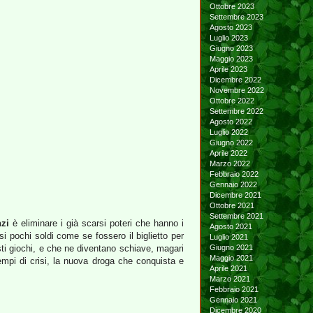
Ottobre 2023
Settembre 2023
Agosto 2023
Luglio 2023
Giugno 2023
Maggio 2023
Aprile 2023
Dicembre 2022
Novembre 2022
Ottobre 2022
Settembre 2022
Agosto 2022
Luglio 2022
Giugno 2022
Aprile 2022
Marzo 2022
Febbraio 2022
Gennaio 2022
Dicembre 2021
Ottobre 2021
Settembre 2021
zi
è eliminare i già scarsi poteri che hanno i
Agosto 2021
si pochi soldi come se fossero il biglietto per
Luglio 2021
esti giochi, e che ne diventano schiave, magari
Giugno 2021
Maggio 2021
empi di crisi, la nuova droga che conquista e
Aprile 2021
Marzo 2021
Febbraio 2021
Gennaio 2021
Dicembre 2020