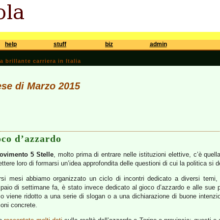
help
stuff
biz
admin
brillante carriera in Italia
ese di Marzo 2015
ioco d’azzardo
ovimento 5 Stelle
, molto prima di entrare nelle istituzioni elettive, c’è quel
ettere loro di formarsi un’idea approfondita delle questioni di cui la politica si
rsi mesi abbiamo organizzato un ciclo di incontri dedicato a diversi tem
 paio di settimane fa, è stato invece dedicato al gioco d’azzardo e alle sue p
viene ridotto a una serie di slogan o a una dichiarazione di buone intenzioni 
oni concrete.