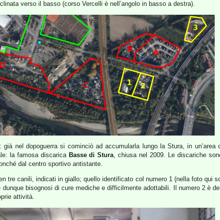
nclinata verso il basso (corso Vercelli è nell’angolo in basso a destra).
 già nel dopoguerra si cominciò ad accumularla lungo la Stura, in un’area oltr
ale: la famosa discarica
Basse di Stura
, chiusa nel 2009. Le discariche son
onché dal centro sportivo antistante.
re canili, indicati in giallo; quello identificato col numero 1 (nella foto qui s
 e dunque bisognosi di cure mediche e difficilmente adottabili. Il numero 2 è de
prie attività.