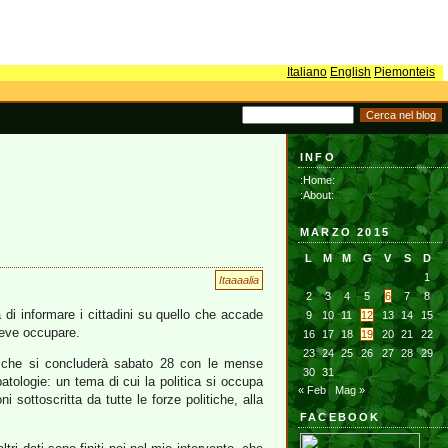
Italiano
English
Piemonteis
INFO
:Home:
:About:
MARZO 2015
L
M
M
G
V
S
D
1
Itaaaalia
2
3
4
5
6
7
8
la di informare i cittadini su quello che accade
9
10
11
12
13
14
15
 deve occupare.
16
17
18
19
20
21
22
23
24
25
26
27
28
29
i, che si concluderà sabato 28 con le mense
30
31
atologie: un tema di cui la politica si occupa
« Feb
Mag »
sottoscritta da tutte le forze politiche, alla
FACEBOOK