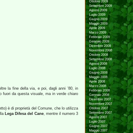
Ottobre 2009
Settembre 2009
Agosto 2009
Luglio 2009
Giugno 2009
Maggio 2009
Aprile 2009
Marzo 2009
Febbraio 2009
Gennaio 2009
Dicembre 2008
Novembre 2008
Ottobre 2008
Settembre 2008
Agosto 2008
Luglio 2008
Giugno 2008
Maggio 2008
Aprile 2008
Marzo 2008
e la fine della via, e poi, dagli anni ’80, in
Febbraio 2008
o fuori da questa visuale, ma in verde chiaro
Gennaio 2008
Dicembre 2007
Novembre 2007
otto) è di proprietà del Comune, che lo utilizza
Ottobre 2007
Settembre 2007
lla
Lega Difesa del Cane
, mentre il numero 3
Agosto 2007
Luglio 2007
Giugno 2007
Maggio 2007