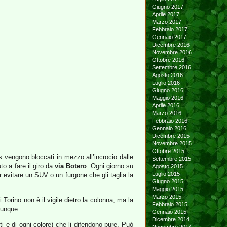
Giugno 2017
Aprile 2017
Marzo 2017
Febbraio 2017
Gennaio 2017
Dicembre 2016
Novembre 2016
Ottobre 2016
Settembre 2016
Agosto 2016
Luglio 2016
Giugno 2016
Maggio 2016
Aprile 2016
Marzo 2016
Febbraio 2016
Gennaio 2016
Dicembre 2015
Novembre 2015
Ottobre 2015
s vengono bloccati in mezzo all’incrocio dalle
Settembre 2015
to a fare il giro da
via Botero
. Ogni giorno su
Agosto 2015
Luglio 2015
r evitare un SUV o un furgone che gli taglia la
Giugno 2015
Maggio 2015
Marzo 2015
Torino non è il vigile dietro la colonna, ma la
Febbraio 2015
vunque.
Gennaio 2015
Dicembre 2014
i e di ogni colore) che li difendono pure. Può