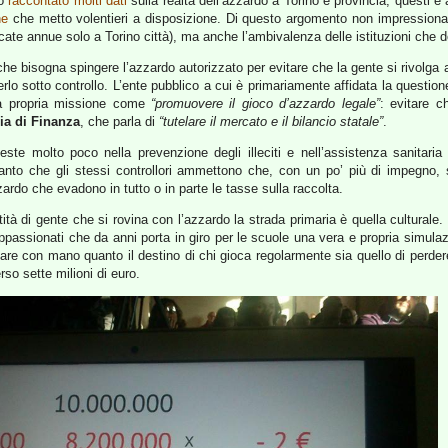
vo
raccontato molti dati
sulla realtà dell’azzardo a Torino e provincia; questi e a
ne
che metto volentieri a disposizione. Di questo argomento non impressiona so
cate annue solo a Torino città), ma anche l’ambivalenza delle istituzioni che do
 che bisogna spingere l’azzardo autorizzato per evitare che la gente si rivolga a
lo sotto controllo. L’ente pubblico a cui è primariamente affidata la questione
la propria missione come
“promuovere il gioco d’azzardo legale”
: evitare 
ia di Finanza
, che parla di
“tutelare il mercato e il bilancio statale”
.
este molto poco nella prevenzione degli illeciti e nell’assistenza sanitaria ai
tanto che gli stessi controllori ammettono che, con un po’ più di impegno,
zardo che evadono in tutto o in parte le tasse sulla raccolta.
tà di gente che si rovina con l’azzardo la strada primaria è quella culturale. 
ppassionati che da anni porta in giro per le scuole una vera e propria simula
care con mano quanto il destino di chi gioca regolarmente sia quello di perdere.
rso sette milioni di euro.