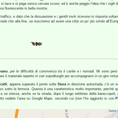
i si tace e si paga senza cercare scuse; ed è anche peggio l’idea che i vigil
isa fluorescente in bella mostra.
raffico, e dato che la dissuasione e i gentili inviti ricevono in risposta solta
redo che alla fine, se riusciremo ad avere una città un po’ più simile all’Euro
nano
, per le difficoltà di convivenza tra il canile e i nomadi. Mi sono per
il materiale reperito in vari sopralluoghi per accompagnarvi in un giro virtua
celli
; appena superato il ponte sulla
Stura
in direzione autostrada, c’è un se
so sotto la ferrovia. Questa è una caratteristica molto importante, perché q
a se stessa, anche se la strada, dopo il lungo rettilineo della baraccopoli, 
otto vedete l’area su Google Maps, secondo cui (non l’ho aggiunto io con
P