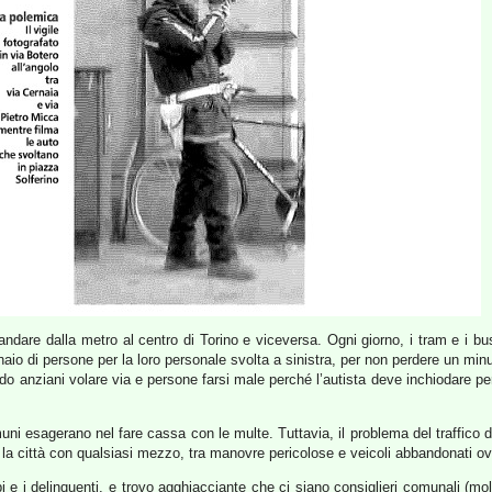
andare dalla metro al centro di Torino e viceversa. Ogni giorno, i tram e i bu
aio di persone per la loro personale svolta a sinistra, per non perdere un minu
vedo anziani volare via e persone farsi male perché l’autista deve inchiodare pe
ni esagerano nel fare cassa con le multe. Tuttavia, il problema del traffico di 
er la città con qualsiasi mezzo, tra manovre pericolose e veicoli abbandonati o
 e i delinquenti, e trovo agghiacciante che ci siano consiglieri comunali (molt