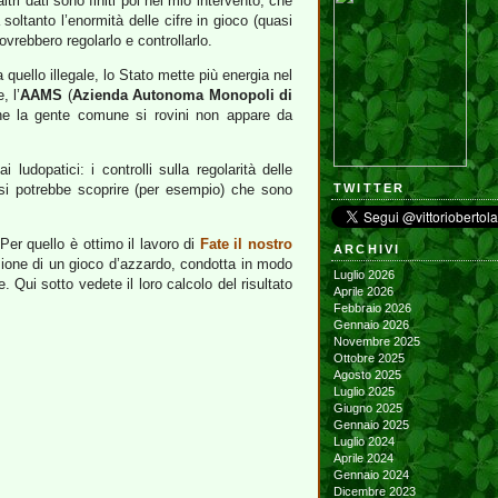
ltri dati sono finiti poi nel mio intervento, che
ltanto l’enormità delle cifre in gioco (quasi
vrebbero regolarlo e controllarlo.
 quello illegale, lo Stato mette più energia nel
, l’
AAMS
(
Azienda Autonoma Monopoli di
che la gente comune si rovini non appare da
 ludopatici: i controlli sulla regolarità delle
 si potrebbe scoprire (per esempio) che sono
TWITTER
Per quello è ottimo il lavoro di
Fate il nostro
ARCHIVI
zione di un gioco d’azzardo, condotta in modo
Luglio 2026
 Qui sotto vedete il loro calcolo del risultato
Aprile 2026
Febbraio 2026
Gennaio 2026
Novembre 2025
Ottobre 2025
Agosto 2025
Luglio 2025
Giugno 2025
Gennaio 2025
Luglio 2024
Aprile 2024
Gennaio 2024
Dicembre 2023