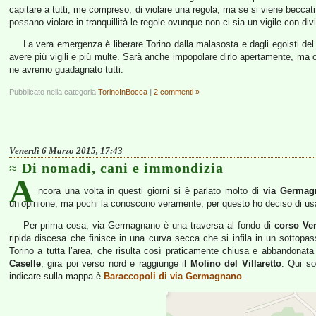
capitare a tutti, me compreso, di violare una regola, ma se si viene beccat
possano violare in tranquillità le regole ovunque non ci sia un vigile con div
La vera emergenza è liberare Torino dalla malasosta e dagli egoisti del t
avere più vigili e più multe. Sarà anche impopolare dirlo apertamente, ma c
ne avremo guadagnato tutti.
Pubblicato nella categoria
TorinoInBocca
|
2 commenti »
Venerdì 6 Marzo 2015, 17:43
Di nomadi, cani e immondizia
A
ncora una volta in questi giorni si è parlato molto di
via Germag
un’opinione, ma pochi la conoscono veramente; per questo ho deciso di usare 
Per prima cosa, via Germagnano è una traversa al fondo di
corso Ver
ripida discesa che finisce in una curva secca che si infila in un sottopas
Torino a tutta l’area, che risulta così praticamente chiusa e abbandonata 
Caselle
, gira poi verso nord e raggiunge il
Molino del Villaretto
. Qui s
indicare sulla mappa è
Baraccopoli di via Germagnano
.