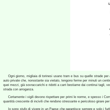
Ogni giorno, migliaia di torinesi usano tram e bus su quelle strade per 
auto private che, nonostante sia vietato, tengono ferme per minuti un centin
quei mezzi, già sovraccarichi e ridotti a carri bestiame dai continui tagli, 
strada con arroganza.
Certamente i vigili devono rispettare per primi le norme, e spesso i Comu
quantità crescente di incivili che rendono stressante e pericoloso girare p
Io sono stufo di vivere in un Paese che garantisce sempre e solo i furbi