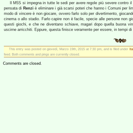
Il M5S si impegna in tutte le sedi per avere regole più severe contro il
pensata di
Renzi
è eliminare i già scarsi poteri che hanno i Comuni per limi
modo di vincere è non giocare, ovvero farlo solo per divertimento, giocando
cinema o allo stadio. Farlo capire non è facile, specie alle persone non gio
questi giochi, e che ne diventano schiave, magari dopo quella buona vinc
uscirne arricchiti. Eppure, questa finisce veramente per essere, in tempi di c
This entry was posted on giovedì, Marzo 19th, 2015 at 7:30 pm, and is filed under
It
feed. Both comments and pings are currently closed.
Comments are closed.