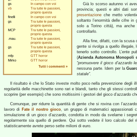
Già lo scorso autunno vi av
gs
In campo con voi
vb
Tra tutte le passioni,
provincia; questi e altri dati s
proprio questa
presentazione
che metto volentie
finelli
In campo con voi
soltanto l’enormità delle cifre i
gs
Tra tutte le passioni,
proprio questa
solo a Torino città), ma anche l
MCP
Tra tutte le passioni,
controllarlo.
proprio questa
.mau.
Tra tutte le passioni,
Alla fine, difatti, con la scus
proprio questa
gente si rivolga a quello illegale
gs
Tra tutte le passioni,
proprio questa
tenerlo sotto controllo. L’ente pu
mfp
GTT horror
(
Azienda Autonoma Monopoli d
Mirko
GTT horror
“promuovere il gioco d’azzardo le
Tutti i commenti
»
nessuna parte. Idem per la
Guard
statale”
.
Il risultato è che lo Stato investe molto poco nella prevenzione degli illec
regolarità delle macchinette sono rari e blandi, tanto che gli stessi contr
scoprire (per esempio) che sono moltissimi i gestori del gioco d’azzardo che
Comunque, per ridurre la quantità di gente che si rovina con l’azzardo 
lavoro di
Fate il nostro gioco
, un gruppo di matematici appassionati c
simulazione di un gioco d’azzardo, condotta in modo da svelarne i segret
regolarmente sia quello di perdere. Qui sotto vedete il loro calcolo del ri
statisticamente avrete perso sette milioni di euro.