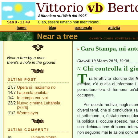
Affacciato sul Web dal 1995
Sab 8 - 13:49
Ciao, essere umano non identificato!
home
blog
personale
attività
Near a tree
ovvero come rovinarsi una 
Cara Stampa, mi aut
«
Near a tree by a river
Giovedì 19 Marzo 2015, 19:30
there's a hole in the ground
Chi controlla il g
T
ra le attività storiche del
M
ULTIMI POST
elettive, c’è quella di informare i
27/7
Opera sì, nazismo no
permettere loro di formarsi un’i
14/7
La parola proibita
occupare.
1/4
In campo con voi
23/2
Nuovo cinema Luftansia
Per questo motivo, negli scor
(2026)
diversi temi, che si concluderà sa
11/2
Wormslayer
di settimane fa, è stato invece de
la politica si occupa spesso, ma c
una dichiarazione di buone intenzi
ULTIMI COMMENTI
non seguono mai le azioni concre
gs
La parola proibita