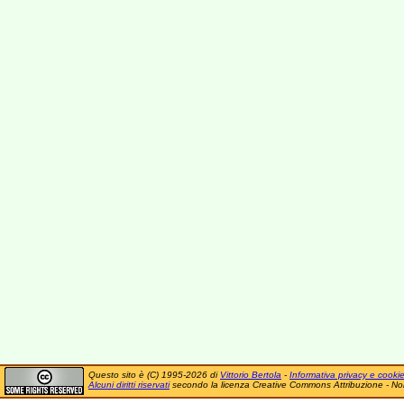
Questo sito è (C) 1995-2026 di
Vittorio Bertola
-
Informativa privacy e cooki
Alcuni diritti riservati
secondo la licenza Creative Commons Attribuzione - No