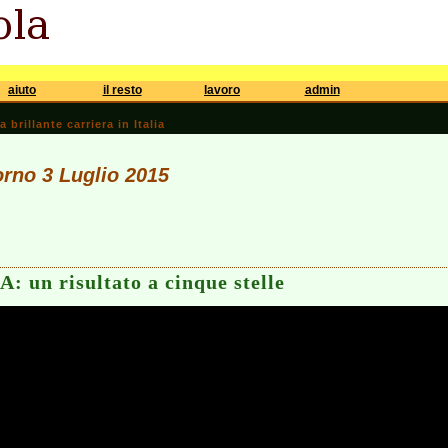
aiuto
il resto
lavoro
admin
brillante carriera in Italia
iorno 3 Luglio 2015
A: un risultato a cinque stelle