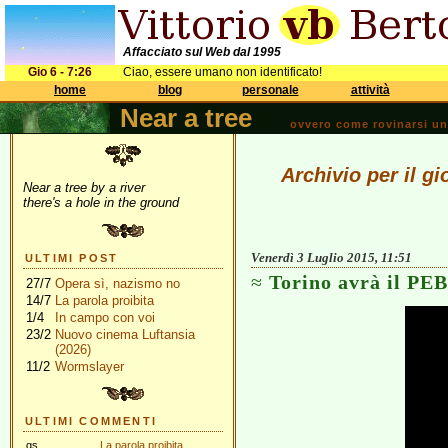
Affacciato sul Web dal 1995
Gio 6 - 7:26
Ciao, essere umano non identificato!
home
blog
personale
attività
Near a tree
ovvero come rovinarsi una 
Archivio per il g
Near a tree by a river
there's a hole in the ground
Venerdì 3 Luglio 2015, 11:51
ULTIMI POST
Torino avrà il PEB
27/7
Opera sì, nazismo no
14/7
La parola proibita
1/4
In campo con voi
23/2
Nuovo cinema Luftansia
(2026)
11/2
Wormslayer
ULTIMI COMMENTI
gs
La parola proibita