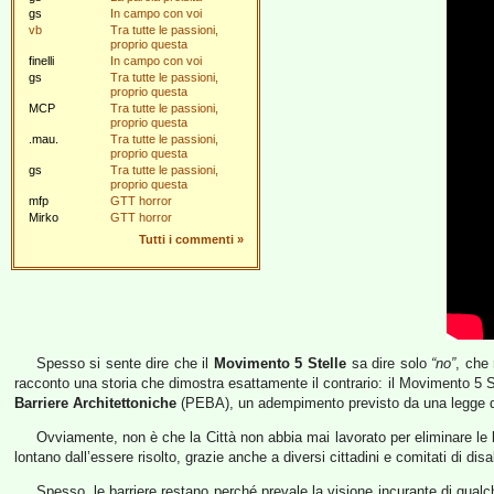
gs
In campo con voi
vb
Tra tutte le passioni,
proprio questa
finelli
In campo con voi
gs
Tra tutte le passioni,
proprio questa
MCP
Tra tutte le passioni,
proprio questa
.mau.
Tra tutte le passioni,
proprio questa
gs
Tra tutte le passioni,
proprio questa
mfp
GTT horror
Mirko
GTT horror
Tutti i commenti
»
Spesso si sente dire che il
Movimento 5 Stelle
sa dire solo
“no”
, che 
racconto una storia che dimostra esattamente il contrario: il Movimento 5 Ste
Barriere Architettoniche
(PEBA), un adempimento previsto da una legge d
Ovviamente, non è che la Città non abbia mai lavorato per eliminare le 
lontano dall’essere risolto, grazie anche a diversi cittadini e comitati di di
Spesso, le barriere restano perché prevale la visione incurante di qualc