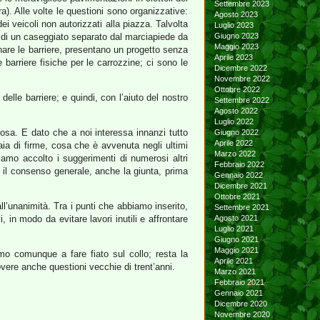
Settembre 2023
a). Alle volte le questioni sono organizzative:
Agosto 2023
 veicoli non autorizzati alla piazza. Talvolta
Luglio 2023
co di un caseggiato separato dal marciapiede da
Giugno 2023
Maggio 2023
inare le barriere, presentano un progetto senza
Aprile 2023
barriere fisiche per le carrozzine; ci sono le
Dicembre 2022
Novembre 2022
Ottobre 2022
lle barriere; e quindi, con l’aiuto del nostro
Settembre 2022
Agosto 2022
Luglio 2022
osa. E dato che a noi interessa innanzi tutto
Giugno 2022
Aprile 2022
ia di firme, cosa che è avvenuta negli ultimi
Marzo 2022
amo accolto i suggerimenti di numerosi altri
Febbraio 2022
o il consenso generale, anche la giunta, prima
Gennaio 2022
Dicembre 2021
Ottobre 2021
ll’unanimità. Tra i punti che abbiamo inserito,
Settembre 2021
, in modo da evitare lavori inutili e affrontare
Agosto 2021
Luglio 2021
Giugno 2021
Maggio 2021
emo comunque a fare fiato sul collo; resta la
Aprile 2021
vere anche questioni vecchie di trent’anni.
Marzo 2021
Febbraio 2021
Gennaio 2021
Dicembre 2020
Novembre 2020