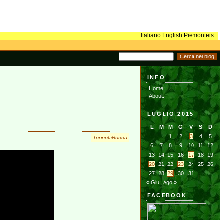
Italiano
English
Piemonteis
INFO
:Home:
:About:
LUGLIO 2015
L
M
M
G
V
S
D
1
2
3
4
5
TorinoInBocca
6
7
8
9
10
11
12
13
14
15
16
17
18
19
20
21
22
23
24
25
26
27
28
29
30
31
« Giu
Ago »
FACEBOOK