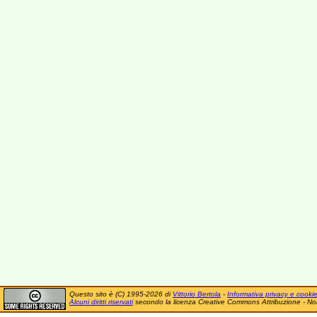
Questo sito è (C) 1995-2026 di
Vittorio Bertola
-
Informativa privacy e cooki
Alcuni diritti riservati
secondo la licenza Creative Commons Attribuzione - No