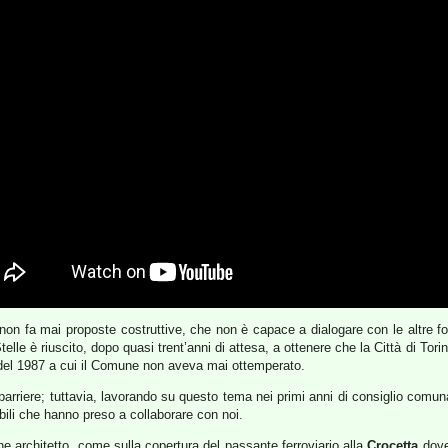
non fa mai proposte costruttive, che non è capace a dialogare con le altre forz
lle è riuscito, dopo quasi trent’anni di attesa, a ottenere che la Città di Tori
el 1987 a cui il Comune non aveva mai ottemperato.
barriere; tuttavia, lavorando su questo tema nei primi anni di consiglio comun
sabili che hanno preso a collaborare con noi.
he architetto, come sulla copertura del passante ferroviario alla
Crocetta
dove 