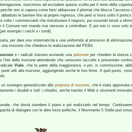
nterrogazione, riuscimmo ad escludere questa scelta per il resto della copertur
o perché non si sapeva come farsi abbassare il pilomat che blocca l’accesso dei
bbattuto le barriere fino al proprio ingresso, che però si trova sotto il porti
le volte i commercianti che ristrutturano il negozio, pur essendo tenuti a elim
nto il Comune non manda mai nessuno a controllare. E poi non ci sono solo le 
(per esempio i ciechi o i sordi).
ia, per dare una sistematicità e una uniformità al processo di eliminazione de
a una mozione che chiedeva la realizzazione del PEBA.
oscioni
e i radicali stavano avviando una
petizione
per chiedere la stessa c
 l’iter della mozione attendendo che venissero raccolte e presentate centina
 radicale
Viale
, che fa parte della maggioranza; e poi, in commissione, abbi
 punti utili alla mozione, aggiungendo anche le loro firme. A quel punto, vist
rlo.
n un sostegno generalizzato alla
proposta di mozione
, che è stata approvata a
ente i disabili e tutti i cittadini, anche tramite il Web e strumenti innovativi
omunale, che dovrà stendere il piano e poi realizzarlo nel tempo. Continuer
cità di dialogare con le altre forze politiche, il Movimento 5 Stelle può smuo