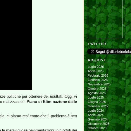
TWITTER
ARCHIVI
Luglio 2026
Aprile 2026
Febbraio 2026
Gennaio 2026
Novembre 2025
Ottobre 2025
Agosto 2025
e politiche per ottenere dei risultati. Oggi vi
Luglio 2025
no realizzasse il
Piano di Eliminazione delle
Giugno 2025
Gennaio 2025
Luglio 2024
Aprile 2024
ale, ci siamo resi conto che il problema è ben
Gennaio 2024
Dicembre 2023
Ottobre 2023
le meravigliose pavimentazioni in ciottoli dei