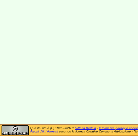
Questo sito è (C) 1995-2026 di
Vittorio Bertola
-
Informativa privacy e cooki
Alcuni diritti riservati
secondo la licenza Creative Commons Attribuzione - No