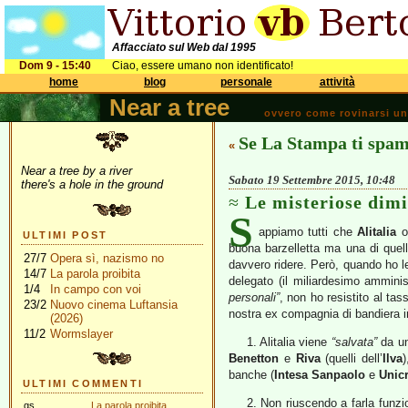
Affacciato sul Web dal 1995
Dom 9 - 15:40
Ciao, essere umano non identificato!
home
blog
personale
attività
Near a tree
ovvero come rovinarsi una 
Se La Stampa ti spa
«
Near a tree by a river
Sabato 19 Settembre 2015, 10:48
there's a hole in the ground
Le misteriose dimi
S
appiamo tutti che
Alitalia
or
ULTIMI POST
buona barzelletta ma una di quel
27/7
Opera sì, nazismo no
davvero ridere. Però, quando ho let
14/7
La parola proibita
delegato (il miliardesimo amminis
1/4
In campo con voi
personali”
, non ho resistito al tas
23/2
Nuovo cinema Luftansia
nostra ex compagnia di bandiera 
(2026)
11/2
Wormslayer
1. Alitalia viene
“salvata”
da un
Benetton
e
Riva
(quelli dell’
Ilva
banche (
Intesa Sanpaolo
e
Unicr
ULTIMI COMMENTI
2. Non riuscendo a farla funzi
gs
La parola proibita