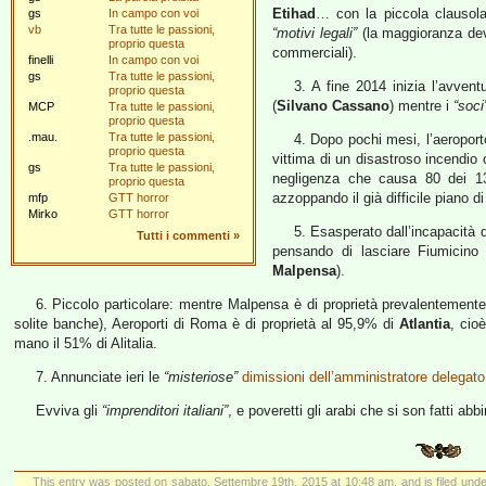
Etihad
… con la piccola clausol
gs
In campo con voi
vb
Tra tutte le passioni,
“motivi legali”
(la maggioranza dev
proprio questa
commerciali).
finelli
In campo con voi
gs
Tra tutte le passioni,
3. A fine 2014 inizia l’avvent
proprio questa
(
Silvano Cassano
) mentre i
“soci
MCP
Tra tutte le passioni,
proprio questa
.mau.
Tra tutte le passioni,
4. Dopo pochi mesi, l’aeroport
proprio questa
vittima di un disastroso incendio 
gs
Tra tutte le passioni,
negligenza che causa 80 dei 130
proprio questa
azzoppando il già difficile piano di 
mfp
GTT horror
Mirko
GTT horror
5. Esasperato dall’incapacità 
Tutti i commenti
»
pensando di lasciare Fiumicino
Malpensa
).
6. Piccolo particolare: mentre Malpensa è di proprietà prevalentemente
solite banche), Aeroporti di Roma è di proprietà al 95,9% di
Atlantia
, cio
mano il 51% di Alitalia.
7. Annunciate ieri le
“misteriose”
dimissioni dell’amministratore delegato d
Evviva gli
“imprenditori italiani”
, e poveretti gli arabi che si son fatti ab
This entry was posted on sabato, Settembre 19th, 2015 at 10:48 am, and is filed und