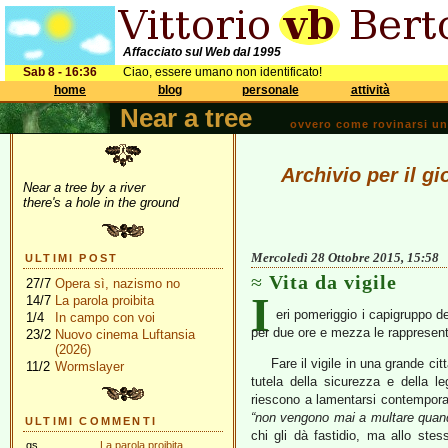
Affacciato sul Web dal 1995
Sab 8 - 16:36
Ciao, essere umano non identificato!
home
blog
personale
attività
Near a tree
ovvero come rovinarsi una 
Archivio per il g
Near a tree by a river
there's a hole in the ground
Mercoledì 28 Ottobre 2015, 15:58
ULTIMI POST
Vita da vigile
27/7
Opera sì, nazismo no
I
14/7
La parola proibita
eri pomeriggio i capigruppo d
1/4
In campo con voi
per due ore e mezza le rappresent
23/2
Nuovo cinema Luftansia
(2026)
Fare il vigile in una grande citt
11/2
Wormslayer
tutela della sicurezza e della le
riescono a lamentarsi contempora
“non vengono mai a multare quand
ULTIMI COMMENTI
chi gli dà fastidio, ma allo st
gs
La parola proibita