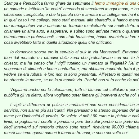
Stampa e Repubblica fanno girare da settimane il
fermo immagine di una c
un nomade e intitolato “la verità” cercando di screditarci in ogni modo, e 
situazione complicata, e che la pistola non è armata e la collega non ha il 
In quel caso i tre colleghi sono stati mandati allo sbaraglio, li hanno m
ora immaginatevi voi a caricare un fermato recalcitrante sui sedili dietr
chiamare un’altra auto, e aspettare, e subito sono arrivate trenta o quaran
estremamente professionali, sono stati bravissimi, hanno rischiato la loro p
cosa avrebbero fatto in quella situazione quelli che criticano.
Io domenica scorsa ero in servizio al suk in via Monteverdi. Eravamo 
fuori dal mercato e i cittadini della zona che protestavano con noi. Io 
chiesto: ma ha senso che i vigili tutelino un mercato di illegalità? Nel 
sequestro di alimenti e borse contraffatte, ma abbiamo aspettato tutto il g
vedere se era rubata, e loro non si sono presentati. All’estero in questi m
ha ottenuto la merce, se no lo si manda via. Perché non si fa anche da noi
Vogliamo anche noi le telecamere, tutti ci filmano col cellulare e poi
pubblica gli va dietro, allora vogliamo poter filmare gli interventi anche noi, 
I vigili a differenza di polizia e carabinieri non sono considerati u
servizio, non siamo più assicurati. Noi prendiamo lo stesso stipendio del di
mese per l’indennità di pistola. Se volete vi ridò i 60 euro e la pistola e v
lividi, ci paghiamo i cerotti e perdiamo pure dei soldi perchè una parte de
degli interventi sul territorio urbano sono nostri, riceviamo 90.000 chiama
messi assieme questi numeri li fanno in tre anni, e sono sei volte noi.