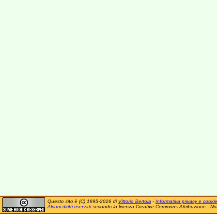
Questo sito è (C) 1995-2026 di
Vittorio Bertola
-
Informativa privacy e cooki
Alcuni diritti riservati
secondo la licenza Creative Commons Attribuzione - No