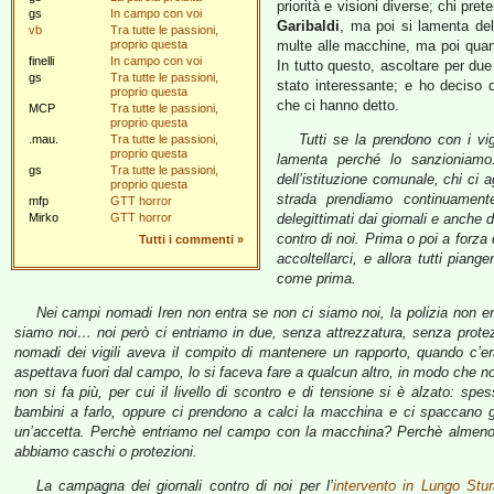
priorità e visioni diverse; chi pre
gs
In campo con voi
Garibaldi
, ma poi si lamenta del
vb
Tra tutte le passioni,
proprio questa
multe alle macchine, ma poi quando
finelli
In campo con voi
In tutto questo, ascoltare per due o
gs
Tra tutte le passioni,
stato interessante; e ho deciso 
proprio questa
che ci hanno detto.
MCP
Tra tutte le passioni,
proprio questa
Tutti se la prendono con i vig
.mau.
Tra tutte le passioni,
proprio questa
lamenta perché lo sanzioniamo. 
gs
Tra tutte le passioni,
dell’istituzione comunale, chi ci 
proprio questa
strada prendiamo continuamente
mfp
GTT horror
Mirko
GTT horror
delegittimati dai giornali e anche d
contro di noi. Prima o poi a forza 
Tutti i commenti
»
accoltellarci, e allora tutti pian
come prima.
Nei campi nomadi Iren non entra se non ci siamo noi, la polizia non en
siamo noi… noi però ci entriamo in due, senza attrezzatura, senza protez
nomadi dei vigili aveva il compito di mantenere un rapporto, quando c’er
aspettava fuori dal campo, lo si faceva fare a qualcun altro, in modo che n
non si fa più, per cui il livello di scontro e di tensione si è alzato: s
bambini a farlo, oppure ci prendono a calci la macchina e ci spaccano gli
un’accetta. Perchè entriamo nel campo con la macchina? Perchè almeno è
abbiamo caschi o protezioni.
La campagna dei giornali contro di noi per l’
intervento in Lungo Stu