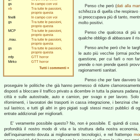
gs
In campo con voi
Penso che però (
dati alla ma
vb
Tra tutte le passioni,
schifezza di quella che respiravo
proprio questa
si preoccupava più di tanto, mentr
finelli
In campo con voi
gs
Tra tutte le passioni,
molto positivi.
proprio questa
MCP
Tra tutte le passioni,
Penso che qualcosa di più si
proprio questa
qualche obbligo di abbassare il r
.mau.
Tra tutte le passioni,
proprio questa
Penso anche però che le targhe 
gs
Tra tutte le passioni,
proprio questa
le auto più vecchie (ormai poch
mfp
GTT horror
questione, per cui farli o non far
Mirko
GTT horror
prende o non prende questi provve
Tutti i commenti
»
ragionamenti sanitari.
Penso che per fare davvero la 
proseguire le politiche che già hanno permesso di ridurre clamorosamente
disposti a bloccare il traffico privato a dicembre in tutta la pianura padana
città e sulle autostrade, auto e camion, per svago e per lavoro. So
rifornimenti, i lavoratori dei trasporti in cassa integrazione, i benzinai c
sul lastrico, e tutti gli altri in giro pigiati sugli stessi mezzi pubblici di
entrate addizionali per migliorarli.
E’ veramente possibile questo? No, non è possibile. E quindi di cosa
profondità il nostro modo di vita e la struttura della nostra economia
dell’inquinamento dovuta ai miglioramenti tecnologici, e nel frattempo
mor