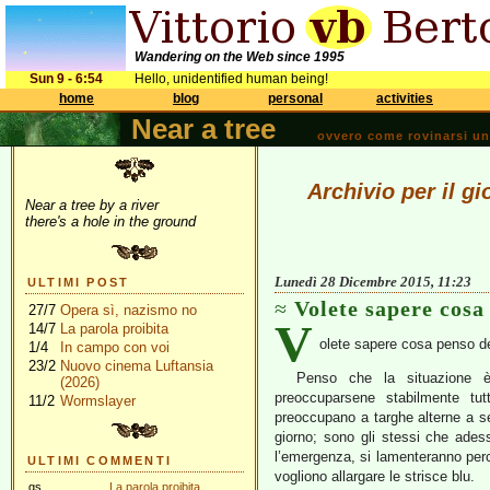
Wandering on the Web since 1995
Sun 9 - 6:54
Hello, unidentified human being!
home
blog
personal
activities
Near a tree
ovvero come rovinarsi una 
Archivio per il g
Near a tree by a river
there's a hole in the ground
Lunedì 28 Dicembre 2015, 11:23
ULTIMI POST
Volete sapere cosa
27/7
Opera sì, nazismo no
V
14/7
La parola proibita
olete sapere cosa penso d
1/4
In campo con voi
23/2
Nuovo cinema Luftansia
Penso che la situazione è
(2026)
preoccuparsene stabilmente tu
11/2
Wormslayer
preoccupano a targhe alterne a s
giorno; sono gli stessi che ades
l’emergenza, si lamenteranno perch
ULTIMI COMMENTI
vogliono allargare le strisce blu.
gs
La parola proibita