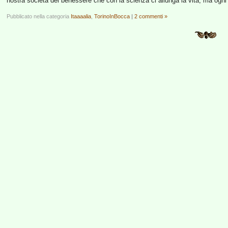
nostra società del benessere che con la scienza ci allunga la vita, ma ogni
Pubblicato nella categoria
Itaaaalia
,
TorinoInBocca
|
2 commenti »