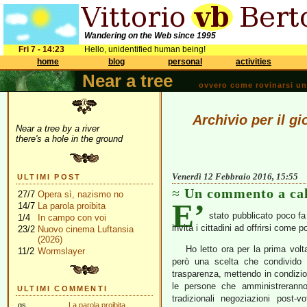
Wandering on the Web since 1995
Fri 7 - 14:23
Hello, unidentified human being!
home
blog
personal
activities
Near a tree
ovvero come rovinarsi una 
Archivio per il g
Near a tree by a river
there's a hole in the ground
Venerdì 12 Febbraio 2016, 15:55
ULTIMI POST
Un commento a cal
27/7
Opera sì, nazismo no
E’
14/7
La parola proibita
stato pubblicato poco fa
1/4
In campo con voi
invita i cittadini ad offrirsi come 
23/2
Nuovo cinema Luftansia
(2026)
Ho letto ora per la prima volt
11/2
Wormslayer
però una scelta che condivido 
trasparenza, mettendo in condizion
le persone che amministreranno
ULTIMI COMMENTI
tradizionali negoziazioni post
gs
La parola proibita