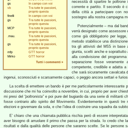
necessità di spartire le poltrone
gs
In campo con voi
corrente e partito. Il secondo è c
vb
Tra tutte le passioni,
proprio questa
della città a partecipare con no
finelli
In campo con voi
sostegno alla nostra campagna mette
gs
Tra tutte le passioni,
proprio questa
Potenzialmente – ma dal bando
MCP
Tra tutte le passioni,
verrà designato come assessore do
proprio questa
come già obbligatorio per legge,
.mau.
Tra tutte le passioni,
proprio questa
metodo stabilisce una distinzione 
gs
Tra tutte le passioni,
tra gli attivisti del M5S in base a
proprio questa
giunta, scelti anche e soprattutto
mfp
GTT horror
Mirko
GTT horror
alla condivisione del programma a
separazione fosse veramente at
Tutti i commenti
»
competente, credibile e adatta a 
che sarà sicuramente cavalcata 
ingenui, sconosciuti e scarsamente capaci, o peggio ancora settari e furios
La scelta di emettere un bando è per me particolarmente interessante pe
discussione che mi ha coinvolto a novembre, in cui, proprio per aver chiest
mi presi del
“poltronista”
e poi pure del bugiardo da una serie di militanti 
fosse contrario allo spirito del Movimento. Evidentemente in questi tre
elezioni e governare da sola, e che l’idea di costruire una squadra da subito
E’ chiaro che una chiamata pubblica rischia però di essere interpretat
aver bisogno di arruolare il primo che passa per la strada. Io credo che la
risultati e dalla qualità delle persone che saranno scelte. Se le persone s