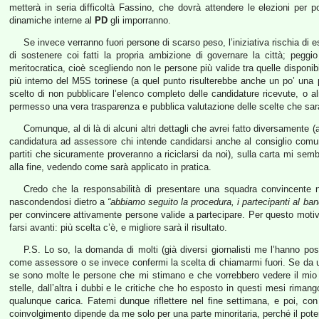
metterà in seria difficoltà Fassino, che dovrà attendere le elezioni per poi
dinamiche interne al
PD
gli imporranno.
Se invece verranno fuori persone di scarso peso, l’iniziativa rischia d
di sostenere coi fatti la propria ambizione di governare la città; pegg
meritocratica, cioè scegliendo non le persone più valide tra quelle disponi
più interno del M5S torinese (a quel punto risulterebbe anche un po’ una pr
scelto di non pubblicare l’elenco completo delle candidature ricevute, o 
permesso una vera trasparenza e pubblica valutazione delle scelte che sar
Comunque, al di là di alcuni altri dettagli che avrei fatto diversamente (
candidatura ad assessore chi intende candidarsi anche al consiglio comun
partiti che sicuramente proveranno a riciclarsi da noi), sulla carta mi sem
alla fine, vedendo come sarà applicato in pratica.
Credo che la responsabilità di presentare una squadra convincente no
nascondendosi dietro a
“abbiamo seguito la procedura, i partecipanti al ban
per convincere attivamente persone valide a partecipare. Per questo motiv
farsi avanti: più scelta c’è, e migliore sarà il risultato.
P.S. Lo so, la domanda di molti (già diversi giornalisti me l’hanno pos
come assessore o se invece confermi la scelta di chiamarmi fuori. Se da u
se sono molte le persone che mi stimano e che vorrebbero vedere il mio 
stelle, dall’altra i dubbi e le critiche che ho esposto in questi mesi rima
qualunque carica. Fatemi dunque riflettere nel fine settimana, e poi, con
coinvolgimento dipende da me solo per una parte minoritaria, perché il pote