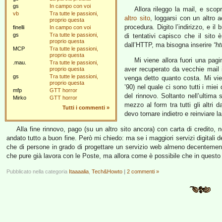
gs
In campo con voi
Allora rileggo la mail, e sc
vb
Tra tutte le passioni,
altro sito
, loggarsi con un altro
proprio questa
procedura. Digito l’indirizzo, e i
finelli
In campo con voi
gs
Tra tutte le passioni,
di tentativi capisco che il sit
proprio questa
dall’HTTP, ma bisogna inserire
“ht
MCP
Tra tutte le passioni,
proprio questa
Mi viene allora fuori una pag
.mau.
Tra tutte le passioni,
aver recuperato da vecchie mail i
proprio questa
gs
Tra tutte le passioni,
venga detto quanto costa. Mi vi
proprio questa
’90) nel quale ci sono tutti i mie
mfp
GTT horror
del rinnovo. Soltanto nell’ultima 
Mirko
GTT horror
mezzo al form tra tutti gli altri 
Tutti i commenti
»
devo tornare indietro e reinviare 
Alla fine rinnovo, pago (su un altro sito ancora) con carta di credit
andato tutto a buon fine. Però mi chiedo: ma se i maggiori servizi digital
che di persone in grado di progettare un servizio web almeno decenteme
che pure già lavora con le Poste, ma allora come è possibile che in questo 
Pubblicato nella categoria
Itaaaalia
,
Tech&Howto
|
2 commenti »