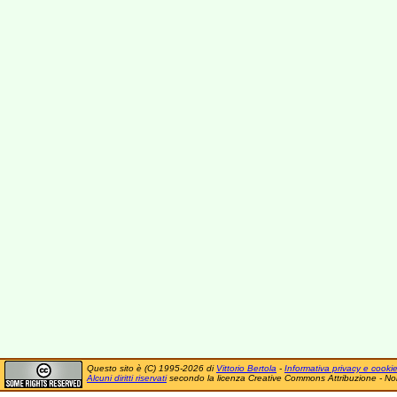
Questo sito è (C) 1995-2026 di
Vittorio Bertola
-
Informativa privacy e cooki
Alcuni diritti riservati
secondo la licenza Creative Commons Attribuzione - No