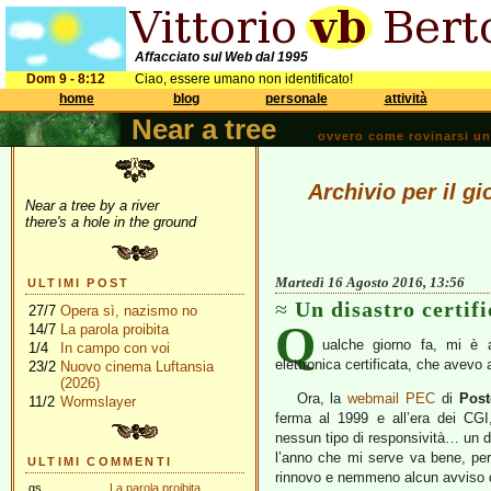
Affacciato sul Web dal 1995
Dom 9 - 8:12
Ciao, essere umano non identificato!
home
blog
personale
attività
Near a tree
ovvero come rovinarsi una 
Archivio per il g
Near a tree by a river
there's a hole in the ground
Martedì 16 Agosto 2016, 13:56
ULTIMI POST
Un disastro certifi
27/7
Opera sì, nazismo no
Q
14/7
La parola proibita
ualche giorno fa, mi è a
1/4
In campo con voi
elettronica certificata, che avevo 
23/2
Nuovo cinema Luftansia
(2026)
Ora, la
webmail PEC
di
Post
11/2
Wormslayer
ferma al 1999 e all’era dei CGI, c
nessun tipo di responsività… un dis
l’anno che mi serve va bene, per
ULTIMI COMMENTI
rinnovo e nemmeno alcun avviso 
gs
La parola proibita