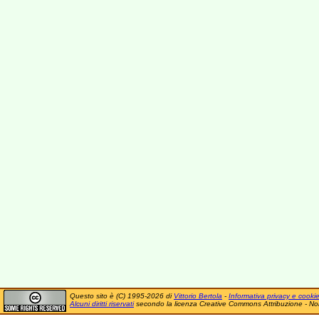
Questo sito è (C) 1995-2026 di
Vittorio Bertola
-
Informativa privacy e cooki
Alcuni diritti riservati
secondo la licenza Creative Commons Attribuzione - No