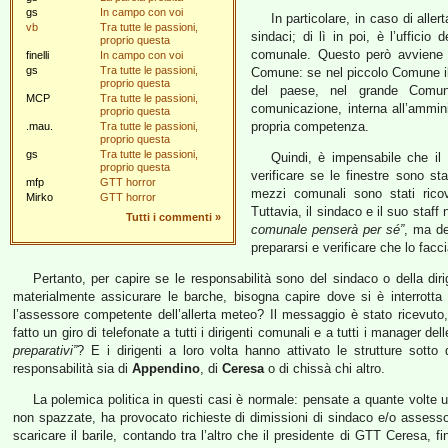
gs
In campo con voi
In particolare, in caso di allert
vb
Tra tutte le passioni,
sindaci; di lì in poi, è l’ufficio
proprio questa
comunale. Questo però avviene 
finelli
In campo con voi
gs
Tra tutte le passioni,
Comune: se nel piccolo Comune il s
proprio questa
del paese, nel grande Comun
MCP
Tra tutte le passioni,
comunicazione, interna all’ammini
proprio questa
propria competenza.
.mau.
Tra tutte le passioni,
proprio questa
gs
Tra tutte le passioni,
Quindi, è impensabile che il
proprio questa
verificare se le finestre sono sta
mfp
GTT horror
mezzi comunali sono stati ricov
Mirko
GTT horror
Tuttavia, il sindaco e il suo sta
Tutti i commenti
»
comunale penserà per sé”
, ma de
prepararsi e verificare che lo facci
Pertanto, per capire se le responsabilità sono del sindaco o della di
materialmente assicurare le barche, bisogna capire dove si è interrotta 
l’assessore competente dell’allerta meteo? Il messaggio è stato ricevuto
fatto un giro di telefonate a tutti i dirigenti comunali e a tutti i manager del
preparativi”
? E i dirigenti a loro volta hanno attivato le strutture sott
responsabilità sia di
Appendino
, di
Ceresa
o di chissà chi altro.
La polemica politica in questi casi è normale: pensate a quante volte
non spazzate, ha provocato richieste di dimissioni di sindaco e/o assesso
scaricare il barile, contando tra l’altro che il presidente di GTT Ceresa, 