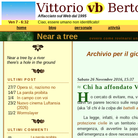
Affacciato sul Web dal 1995
Ven 7 - 6:32
Ciao, essere umano non identificato!
home
blog
personale
attività
Near a tree
ovvero come rovinarsi una 
Archivio per il 
Near a tree by a river
there's a hole in the ground
Sabato 26 Novembre 2016, 15:37
ULTIMI POST
Chi ha affondato V
27/7
Opera sì, nazismo no
H
14/7
La parola proibita
o cercato di evitare, ma, v
1/4
In campo con voi
darvi un parere tecnico sulle res
23/2
Nuovo cinema Luftansia
(2026)
(aka
“di chi è la colpa dei
battelli 
11/2
Wormslayer
La legge, infatti, è molto chi
protezione civile
in un territorio
emergenza, di avvertire la popo
ULTIMI COMMENTI
dell’emergenza e dove necessario 
gs
La parola proibita