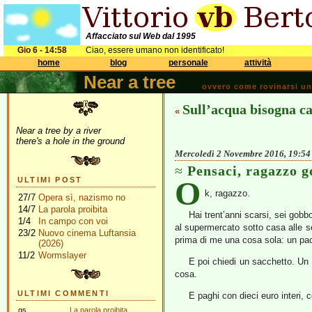
Affacciato sul Web dal 1995
Gio 6 - 14:58
Ciao, essere umano non identificato!
home
blog
personale
attività
Near a tree
ovvero come rovinarsi una 
Sull’acqua bisogna c
«
Near a tree by a river
there's a hole in the ground
Mercoledì 2 Novembre 2016, 19:54
Pensaci, ragazzo 
O
ULTIMI POST
k, ragazzo.
27/7
Opera sì, nazismo no
14/7
La parola proibita
Hai trent’anni scarsi, sei gobbo
1/4
In campo con voi
al supermercato sotto casa alle se
23/2
Nuovo cinema Luftansia
prima di me una cosa sola: un pac
(2026)
11/2
Wormslayer
E poi chiedi un sacchetto. Un s
cosa.
ULTIMI COMMENTI
E paghi con dieci euro interi, 
gs
La parola proibita