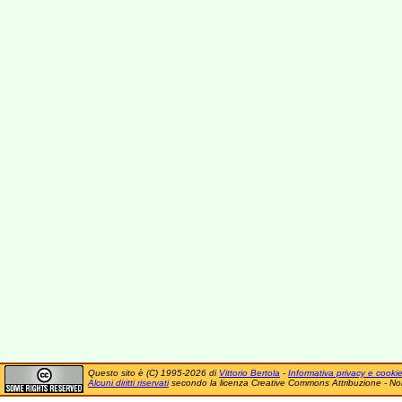
Questo sito è (C) 1995-2026 di
Vittorio Bertola
-
Informativa privacy e cooki
Alcuni diritti riservati
secondo la licenza Creative Commons Attribuzione - No