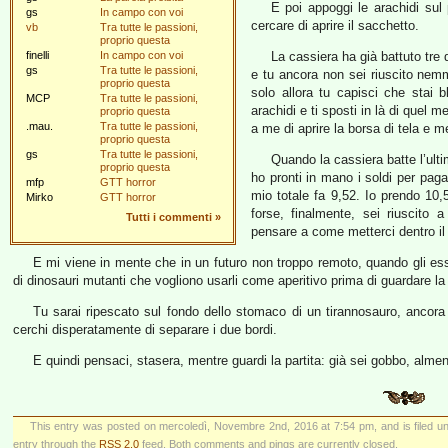
E poi appoggi le arachidi sul 
gs
In campo con voi
cercare di aprire il sacchetto.
vb
Tra tutte le passioni,
proprio questa
finelli
In campo con voi
La cassiera ha già battuto tre 
gs
Tra tutte le passioni,
e tu ancora non sei riuscito nemme
proprio questa
solo allora tu capisci che stai 
MCP
Tra tutte le passioni,
arachidi e ti sposti in là di quel 
proprio questa
.mau.
Tra tutte le passioni,
a me di aprire la borsa di tela e me
proprio questa
gs
Tra tutte le passioni,
Quando la cassiera batte l’ulti
proprio questa
ho pronti in mano i soldi per paga
mfp
GTT horror
mio totale fa 9,52. Io prendo 10,5
Mirko
GTT horror
forse, finalmente, sei riuscito
Tutti i commenti
»
pensare a come metterci dentro il 
E mi viene in mente che in un futuro non troppo remoto, quando gli esse
di dinosauri mutanti che vogliono usarli come aperitivo prima di guardare la
Tu sarai ripescato sul fondo dello stomaco di un tirannosauro, ancora
cerchi disperatamente di separare i due bordi.
E quindi pensaci, stasera, mentre guardi la partita: già sei gobbo, alme
This entry was posted on mercoledì, Novembre 2nd, 2016 at 7:54 pm, and is filed 
entry through the
RSS 2.0
feed. Both comments and pings are currently closed.