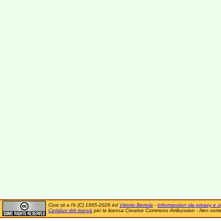
Cost sit a l'è (C) 1995-2026 ëd
Vittorio Bertola
-
Informassion sla privacy e si
Certidun drit riservà
për la licensa Creative Commons Atribussion - Nen comer