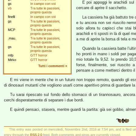
E poi appoggi le arachidi sul 
gs
In campo con voi
cercare di aprire il sacchetto.
vb
Tra tutte le passioni,
proprio questa
finelli
In campo con voi
La cassiera ha già battuto tre 
gs
Tra tutte le passioni,
e tu ancora non sei riuscito nemme
proprio questa
solo allora tu capisci che stai 
MCP
Tra tutte le passioni,
arachidi e ti sposti in là di quel 
proprio questa
.mau.
Tra tutte le passioni,
a me di aprire la borsa di tela e me
proprio questa
gs
Tra tutte le passioni,
Quando la cassiera batte l’ulti
proprio questa
ho pronti in mano i soldi per paga
mfp
GTT horror
mio totale fa 9,52. Io prendo 10,5
Mirko
GTT horror
forse, finalmente, sei riuscito
Tutti i commenti
»
pensare a come metterci dentro il 
E mi viene in mente che in un futuro non troppo remoto, quando gli esse
di dinosauri mutanti che vogliono usarli come aperitivo prima di guardare la
Tu sarai ripescato sul fondo dello stomaco di un tirannosauro, ancora
cerchi disperatamente di separare i due bordi.
E quindi pensaci, stasera, mentre guardi la partita: già sei gobbo, alme
This entry was posted on mercoledì, Novembre 2nd, 2016 at 7:54 pm, and is filed 
entry through the
RSS 2.0
feed. Both comments and pings are currently closed.