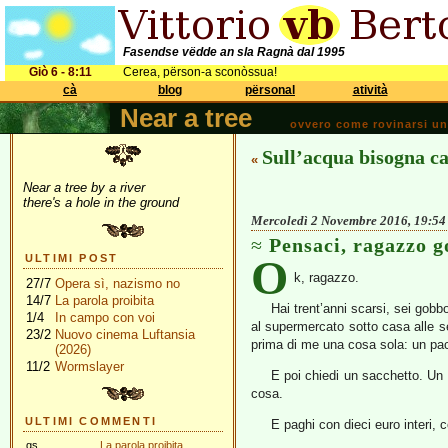
Fasendse vëdde an sla Ragnà dal 1995
Giò 6 - 8:11
Cerea, përson-a sconòssua!
cà
blog
përsonal
atività
Near a tree
ovvero come rovinarsi una 
Sull’acqua bisogna c
«
Near a tree by a river
there's a hole in the ground
Mercoledì 2 Novembre 2016, 19:54
Pensaci, ragazzo 
O
ULTIMI POST
k, ragazzo.
27/7
Opera sì, nazismo no
14/7
La parola proibita
Hai trent’anni scarsi, sei gobbo
1/4
In campo con voi
al supermercato sotto casa alle se
23/2
Nuovo cinema Luftansia
prima di me una cosa sola: un pac
(2026)
11/2
Wormslayer
E poi chiedi un sacchetto. Un s
cosa.
ULTIMI COMMENTI
E paghi con dieci euro interi, 
gs
La parola proibita