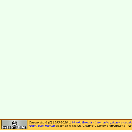
Questo sito è (C) 1995-2026 di
Vittorio Bertola
-
Informativa privacy e cooki
Alcuni diritti riservati
secondo la licenza Creative Commons Attribuzione - No