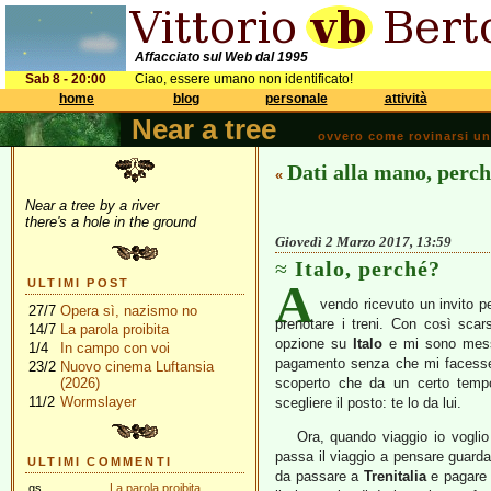
Affacciato sul Web dal 1995
Sab 8 - 20:00
Ciao, essere umano non identificato!
home
blog
personale
attività
Near a tree
ovvero come rovinarsi una 
Dati alla mano, perché
«
Near a tree by a river
there's a hole in the ground
Giovedì 2 Marzo 2017, 13:59
Italo, perché?
A
ULTIMI POST
vendo ricevuto un invito p
27/7
Opera sì, nazismo no
prenotare i treni. Con così sca
14/7
La parola proibita
opzione su
Italo
e mi sono messo
1/4
In campo con voi
pagamento senza che mi facesse s
23/2
Nuovo cinema Luftansia
(2026)
scoperto che da un certo tempo,
11/2
Wormslayer
scegliere il posto: te lo da lui.
Ora, qu
ando viaggio io voglio
passa il viaggio a pensare guarda
ULTIMI COMMENTI
da passare a
Trenitalia
e pagare 
gs
La parola proibita