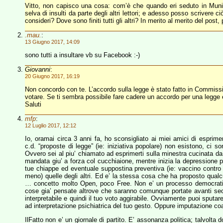
Vitto, non capisco una cosa: com’è che quando eri seduto in Mun
selva di insulti da parte degli altri lettori; e adesso posso scrivere 
consideri? Dove sono finiti tutti gli altri? In merito al merito del pos
.mau.
:
13 Giugno 2017, 14:09
sono tutti a insultare vb su Facebook :-)
Giovanni
:
20 Giugno 2017, 16:19
Non concordo con te. L’accordo sulla legge è stato fatto in Commiss
votare. Se ti sembra possibile fare cadere un accordo per una legge el
Saluti
mfp
:
12 Luglio 2017, 12:12
Io, oramai circa 3 anni fa, ho sconsigliato ai miei amici di esprime
c.d. “proposte di legge” (ie: iniziativa popolare) non esistono, ci son
Ovvero sei al piu’ chiamato ad esprimerti sulla minestra cucinata da
mandata giu’ a forza col cucchiaione, mentre inizia la depressione p
tue chiappe ed eventuale suppostina preventiva (ie: vaccino contro 
meno) quelle degli altri. Ed e’ la stessa cosa che ha proposto qualc
… concetto molto Open, poco Free. Non e’ un processo democratic
cose gia’ pensate altrove che saranno comunque portate avanti secon
interpretabile e quindi il tuo voto aggirabile. Ovviamente puoi sputar
ad interpretazione psichiatrica del tuo gesto. Oppure imputazione coa
IlFatto non e’ un giornale di partito. E’ assonanza politica; talvolta 