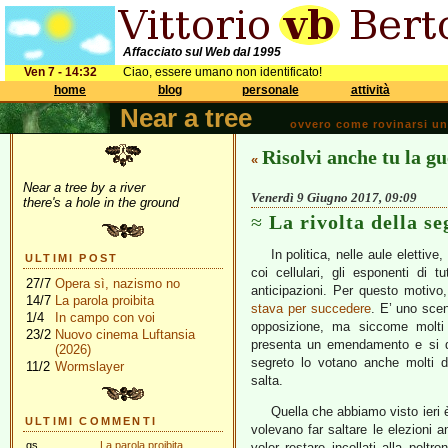
Affacciato sul Web dal 1995
Ven 7 - 14:32
Ciao, essere umano non identificato!
home
blog
personale
attività
Near a tree
ovvero come rovinarsi una 
Risolvi anche tu la gu
«
Near a tree by a river
Venerdì 9 Giugno 2017, 09:09
there's a hole in the ground
La rivolta della se
In politica, nelle aule elettive
ULTIMI POST
coi cellulari, gli esponenti di t
27/7
Opera sì, nazismo no
anticipazioni. Per questo motivo
14/7
La parola proibita
stava per succedere
. E’ uno sce
1/4
In campo con voi
opposizione, ma siccome molti d
23/2
Nuovo cinema Luftansia
presenta un emendamento e si 
(2026)
segreto lo votano anche molti 
11/2
Wormslayer
salta.
Quella che abbiamo visto ieri
ULTIMI COMMENTI
volevano far saltare le elezioni a
gs
La parola proibita
voler restare incollati alla poltr