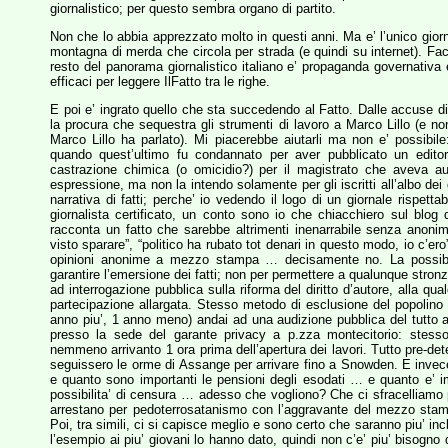
giornalistico; per questo sembra organo di partito.
Non che lo abbia apprezzato molto in questi anni. Ma e’ l’unico gior
montagna di merda che circola per strada (e quindi su internet). Fact
resto del panorama giornalistico italiano e’ propaganda governativa e
efficaci per leggere IlFatto tra le righe.
E poi e’ ingrato quello che sta succedendo al Fatto. Dalle accuse di 
la procura che sequestra gli strumenti di lavoro a Marco Lillo (e non 
Marco Lillo ha parlato). Mi piacerebbe aiutarli ma non e’ possibile:
quando quest’ultimo fu condannato per aver pubblicato un editori
castrazione chimica (o omicidio?) per il magistrato che aveva aut
espressione, ma non la intendo solamente per gli iscritti all’albo dei g
narrativa di fatti; perche’ io vedendo il logo di un giornale rispetta
giornalista certificato, un conto sono io che chiacchiero sul blog
racconta un fatto che sarebbe altrimenti inenarrabile senza anonim
visto sparare”, “politico ha rubato tot denari in questo modo, io c’er
opinioni anonime a mezzo stampa … decisamente no. La possibilita
garantire l’emersione dei fatti; non per permettere a qualunque stro
ad interrogazione pubblica sulla riforma del diritto d’autore, alla q
partecipazione allargata. Stesso metodo di esclusione del popolin
anno piu’, 1 anno meno) andai ad una audizione pubblica del tutto 
presso la sede del garante privacy a p.zza montecitorio: stess
nemmeno arrivanto 1 ora prima dell’apertura dei lavori. Tutto pre-de
seguissero le orme di Assange per arrivare fino a Snowden. E invece 
e quanto sono importanti le pensioni degli esodati … e quanto e’ im
possibilita’ di censura … adesso che vogliono? Che ci sfracelliamo pe
arrestano per pedoterrosatanismo con l’aggravante del mezzo stampa.
Poi, tra simili, ci si capisce meglio e sono certo che saranno piu’ incl
l’esempio ai piu’ giovani lo hanno dato, quindi non c’e’ piu’ bisogno