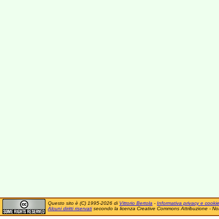
Questo sito è (C) 1995-2026 di
Vittorio Bertola
-
Informativa privacy e cooki
Alcuni diritti riservati
secondo la licenza Creative Commons Attribuzione - No