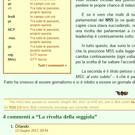
gs
In campo con voi
perdere le proprie chance di rielez
vb
Tra tutte le passioni,
proprio questa
E se è vero che molti di l
finelli
In campo con voi
parlamentari del
M5S
(e se qual
gs
Tra tutte le passioni,
proprio questa
capire cosa stava succedendo, no
MCP
Tra tutte le passioni,
una rivolta dei parlamentari a c
proprio questa
leadership è continuamente sotto a
.mau.
Tra tutte le passioni,
proprio questa
In tutto questo, due sono le co
gs
Tra tutte le passioni,
proprio questa
che la posizione M5S sulla legge e
mfp
GTT horror
cambia continuamente (ogni volta 
Mirko
GTT horror
poi la scelta di far saltare l’acco
Tutti i commenti
»
La seconda è il titolo pietoso
M5S: al voto subito”
– il che è p
Fatto ha smesso di essere giornalismo e si è ridotto a essere un giornale di
This entry was posted on venerdì, Giugno 9th, 2017 at 9:09 am, and is filed under
Ita
the
RSS 2.0
feed. Both comments and pings are currently closed.
4 commenti a “La rivolta della seggiola”
Orlando
:
13 Giugno 2017, 09:44