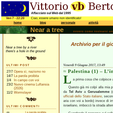
Affacciato sul Web dal 1995
Ven 7 - 22:20
Ciao, essere umano non identificato!
home
blog
personale
attività
Near a tree
ovvero come rovinarsi una 
Archivio per il g
Near a tree by a river
there's a hole in the ground
Venerdì 9 Giugno 2017, 13:49
ULTIMI POST
Palestina (1) – L’
27/7
Opera sì, nazismo no
L
14/7
La parola proibita
a prima cosa che colpisce a
1/4
In campo con voi
23/2
Nuovo cinema Luftansia
Questo già mi colpì alla mia p
(2026)
da
Tel Aviv
a
Gerusalemme
(c
11/2
Wormslayer
ufficiali dello Stato italiano
, secon
aria con voi a bordo) invece di im
israeliano, imboccò la strada alter
ULTIMI COMMENTI
gs
La parola proibita