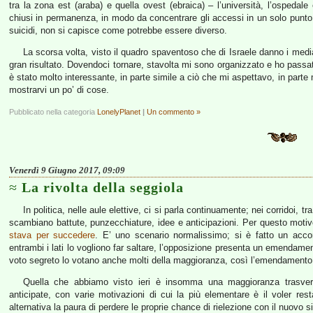
tra la zona est (araba) e quella ovest (ebraica) – l’università, l’ospedale
chiusi in permanenza, in modo da concentrare gli accessi in un solo punto con
suicidi, non si capisce come potrebbe essere diverso.
La scorsa volta, visto il quadro spaventoso che di Israele danno i me
gran risultato. Dovendoci tornare, stavolta mi sono organizzato e ho passato 
è stato molto interessante, in parte simile a ciò che mi aspettavo, in parte 
mostrarvi un po’ di cose.
Pubblicato nella categoria
LonelyPlanet
|
Un commento »
Venerdì 9 Giugno 2017, 09:09
La rivolta della seggiola
In politica, nelle aule elettive, ci si parla continuamente; nei corridoi, tra i
scambiano battute, punzecchiature, idee e anticipazioni. Per questo motiv
stava per succedere
. E’ uno scenario normalissimo; si è fatto un acc
entrambi i lati lo vogliono far saltare, l’opposizione presenta un emendame
voto segreto lo votano anche molti della maggioranza, così l’emendamento 
Quella che abbiamo visto ieri è insomma una maggioranza trasversa
anticipate, con varie motivazioni di cui la più elementare è il voler resta
alternativa la paura di perdere le proprie chance di rielezione con il nuovo s