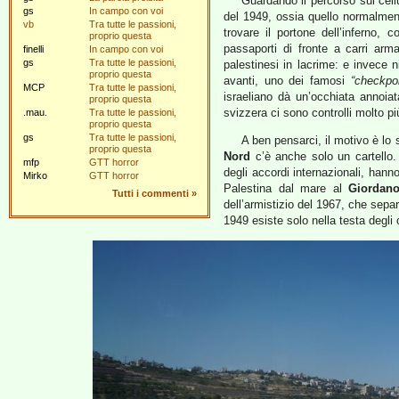
Guardando il percorso sul cellul
gs
In campo con voi
del 1949, ossia quello normalment
vb
Tra tutte le passioni,
trovare il portone dell’inferno, 
proprio questa
passaporti di fronte a carri armat
finelli
In campo con voi
gs
Tra tutte le passioni,
palestinesi in lacrime: e invece 
proprio questa
avanti, uno dei famosi
“checkpoi
MCP
Tra tutte le passioni,
israeliano dà un’occhiata annoiata
proprio questa
svizzera ci sono controlli molto più
.mau.
Tra tutte le passioni,
proprio questa
gs
Tra tutte le passioni,
A ben pensarci, il motivo è lo
proprio questa
Nord
c’è anche solo un cartello. E
mfp
GTT horror
degli accordi internazionali, hann
Mirko
GTT horror
Palestina dal mare al
Giordan
Tutti i commenti
»
dell’armistizio del 1967, che sepa
1949 esiste solo nella testa degli 