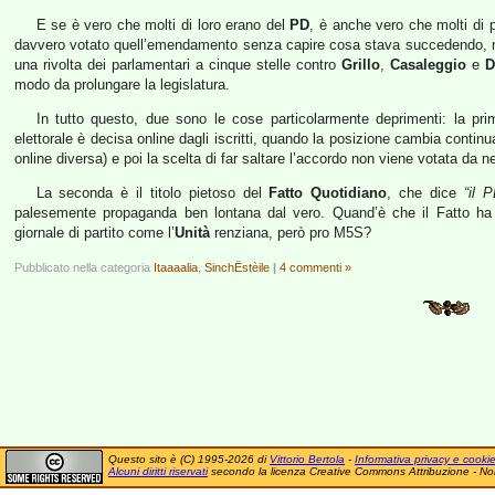
E se è vero che molti di loro erano del
PD
, è anche vero che molti di 
davvero votato quell’emendamento senza capire cosa stava succedendo, non
una rivolta dei parlamentari a cinque stelle contro
Grillo
,
Casaleggio
e
D
modo da prolungare la legislatura.
In tutto questo, due sono le cose particolarmente deprimenti: la pri
elettorale è decisa online dagli iscritti, quando la posizione cambia contin
online diversa) e poi la scelta di far saltare l’accordo non viene votata da 
La seconda è il titolo pietoso del
Fatto Quotidiano
, che dice
“il 
palesemente propaganda ben lontana dal vero. Quand’è che il Fatto ha
giornale di partito come l’
Unità
renziana, però pro M5S?
Pubblicato nella categoria
Itaaaalia
,
SinchËstèile
|
4 commenti »
Questo sito è (C) 1995-2026 di
Vittorio Bertola
-
Informativa privacy e cooki
Alcuni diritti riservati
secondo la licenza Creative Commons Attribuzione - No