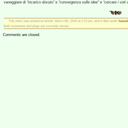
vaneggiare di
“incarico dovuto”
e
“convergenza sulle idee”
e
“cercare i voti
This entry was posted on lunedì, Marzo 5th, 2018 at 2:22 pm, and is filed under
Itaaaal
Both comments and pings are currently closed.
Comments are closed.