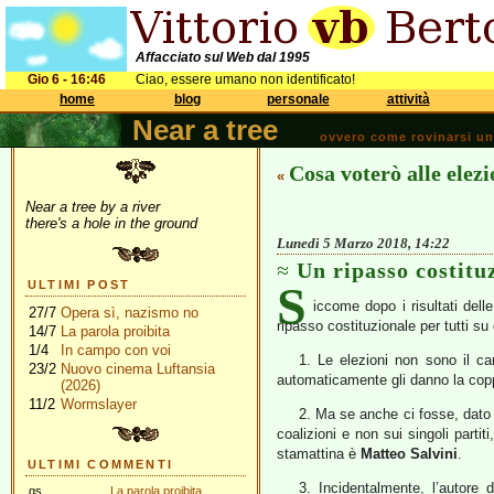
Affacciato sul Web dal 1995
Gio 6 - 16:46
Ciao, essere umano non identificato!
home
blog
personale
attività
Near a tree
ovvero come rovinarsi una 
Cosa voterò alle elezi
«
Near a tree by a river
there's a hole in the ground
Lunedì 5 Marzo 2018, 14:22
Un ripasso costitu
S
ULTIMI POST
iccome dopo i risultati dell
27/7
Opera sì, nazismo no
ripasso costituzionale per tutti s
14/7
La parola proibita
1/4
In campo con voi
1. Le elezioni non sono il ca
23/2
Nuovo cinema Luftansia
automaticamente gli danno la cop
(2026)
11/2
Wormslayer
2. Ma se anche ci fosse, dato c
coalizioni e non sui singoli parti
stamattina è
Matteo Salvini
.
ULTIMI COMMENTI
3. Incidentalmente, l’autore 
gs
La parola proibita