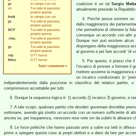
coalizioni è un tal
Sergio Matta
gs
In campo con voi
vb
Tra tutte le passioni,
attualmente presiede la Repubblic
proprio questa
finelli
In campo con voi
4. Perché possa esistere un 
gs
Tra tutte le passioni,
dalla maggioranza dei parlamentar
proprio questa
che permettono di ottenere la fidu
MCP
Tra tutte le passioni,
proprio questa
comunque un accordo con altri par
.mau.
Tra tutte le passioni,
Dunque non può esistere alcun 
proprio questa
dispongano della maggioranza ass
gs
Tra tutte le passioni,
proprio questa
al governo e poi fare accordi
“di v
mfp
GTT horror
Mirko
GTT horror
5. Per questo, è prassi che il 
Tutti i commenti
»
l’incarico di provare a formare il 
mettere assieme la maggioranza d
un incarico condizionato (o
“prei
indipendentemente dalla posizione in classifica del relativo partito, 
compromesso accettabile per tutti.
6. Dunque la sequenza logica è: 1) accordo 2) incarico 3) governo, e no
7. A tale scopo, qualsiasi partito che desideri governare dovrebbe premur
settimane, avendo già stretto un accordo con un numero sufficiente di alt
ancora se, per trasparenza, venissero rese note sin da subito le alleanze c
8. Le forze politiche che hanno passato anni a salire sui tetti in difes
prime a spiegare queste cose ai propri elettori e a darsi da fare per accord