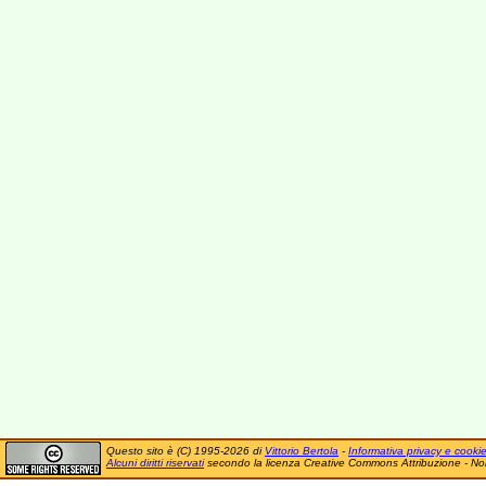
Questo sito è (C) 1995-2026 di
Vittorio Bertola
-
Informativa privacy e cooki
Alcuni diritti riservati
secondo la licenza Creative Commons Attribuzione - No