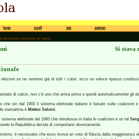
help
stuff
biz
admin
brillante carriera in Italia
oni
Si stava 
zionale
e elezioni se ne sentono già di tutti i colori, ecco un veloce ripasso costit
pionato di calcio, non c’è uno che arriva primo e quindi automaticamente gli d
che sin dal 1993 il sistema elettorale italiano è basato sulle coalizioni e 
 da stamattina è
Matteo Salvini
.
 sistema elettorale del 1993 che introdusse in Italia le coalizioni è un tal
Serg
iede la Repubblica decida di comportarsi diversamente.
overno, è necessario che esso riceva un voto di fiducia dalla maggioranza d