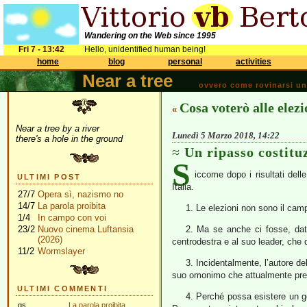
Wandering on the Web since 1995
Fri 7 - 13:42
Hello, unidentified human being!
home
blog
personal
activities
Near a tree
ovvero come rovinarsi una 
Cosa voterò alle elezi
«
Near a tree by a river
Lunedì 5 Marzo 2018, 14:22
there's a hole in the ground
Un ripasso costitu
S
iccome dopo i risultati dell
ULTIMI POST
Italia.
27/7
Opera sì, nazismo no
14/7
La parola proibita
1. Le elezioni non sono il cam
1/4
In campo con voi
23/2
Nuovo cinema Luftansia
2. Ma se anche ci fosse, dato 
(2026)
centrodestra e al suo leader, che
11/2
Wormslayer
3. Incidentalmente, l’autore del
suo omonimo che attualmente pres
ULTIMI COMMENTI
4. Perché possa esistere un g
gs
La parola proibita