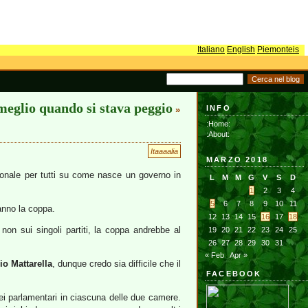
Italiano
English
Piemonteis
meglio quando si stava peggio
INFO
»
:Home:
:About:
Itaaaalia
MARZO 2018
uzionale per tutti su come nasce un governo in
L
M
M
G
V
S
D
1
2
3
4
5
6
7
8
9
10
11
anno la coppa.
12
13
14
15
16
17
18
non sui singoli partiti, la coppa andrebbe al
19
20
21
22
23
24
25
26
27
28
29
30
31
« Feb
Apr »
io Mattarella
, dunque credo sia difficile che il
FACEBOOK
ei parlamentari in ciascuna delle due camere.