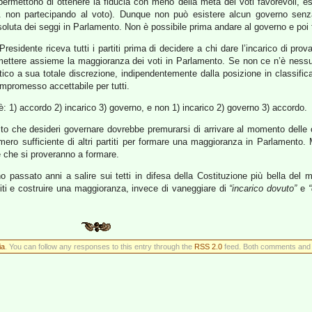
permettono di ottenere la fiducia con meno della metà dei voti favorevoli, 
(es. non partecipando al voto). Dunque non può esistere alcun governo sen
luta dei seggi in Parlamento. Non è possibile prima andare al governo e poi 
Presidente riceva tutti i partiti prima di decidere a chi dare l’incarico di pro
 mettere assieme la maggioranza dei voti in Parlamento. Se non ce n’è nessu
ico a sua totale discrezione, indipendentemente dalla posizione in classifica 
ompromesso accettabile per tutti.
: 1) accordo 2) incarico 3) governo, e non 1) incarico 2) governo 3) accordo.
tito che desideri governare dovrebbe premurarsi di arrivare al momento delle 
ero sufficiente di altri partiti per formare una maggioranza in Parlamento.
e che si proveranno a formare.
no passato anni a salire sui tetti in difesa della Costituzione più bella de
rtiti e costruire una maggioranza, invece di vaneggiare di
“incarico dovuto”
e
ia
. You can follow any responses to this entry through the
RSS 2.0
feed. Both comments and p