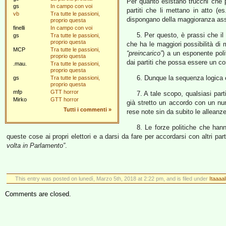
Per quanto esistano trucchi che 
gs
In campo con voi
partiti che li mettano in atto 
vb
Tra tutte le passioni,
dispongano della maggioranza asso
proprio questa
finelli
In campo con voi
5. Per questo, è prassi che il 
gs
Tra tutte le passioni,
proprio questa
che ha le maggiori possibilità di
MCP
Tra tutte le passioni,
“preincarico”
) a un esponente polit
proprio questa
dai partiti che possa essere un c
.mau.
Tra tutte le passioni,
proprio questa
6. Dunque la sequenza logica è
gs
Tra tutte le passioni,
proprio questa
mfp
GTT horror
7. A tale scopo, qualsiasi par
Mirko
GTT horror
già stretto un accordo con un num
Tutti i commenti
»
rese note sin da subito le alleanz
8. Le forze politiche che han
queste cose ai propri elettori e a darsi da fare per accordarsi con altri pa
volta in Parlamento”
.
This entry was posted on lunedì, Marzo 5th, 2018 at 2:22 pm, and is filed under
Itaaaal
Comments are closed.