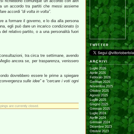
essi richiedono comunque un accordo con altri
za un accordo tra partiti che messi assieme
fare accordi
“di volta in volta”
.
vare a formare il governo, e lo dia alla persona
na, egli può dare un incarico condizionato (o
del relativo partito, o a una personalità fuori
TWITTER
consultazioni, tra circa tre settimane, avendo
 Meglio ancora se, per trasparenza, venissero
ARCHIVI
Luglio 2026
Aprile 2026
l mondo dovrebbero essere le prime a spiegare
Febbraio 2026
“convergenza sulle idee”
e
“cercare i voti ogni
Gennaio 2026
Novembre 2025
Ottobre 2025
Agosto 2025
Luglio 2025
Giugno 2025
ings are currently closed.
Gennaio 2025
Luglio 2024
Aprile 2024
Gennaio 2024
Dicembre 2023
Ottobre 2023