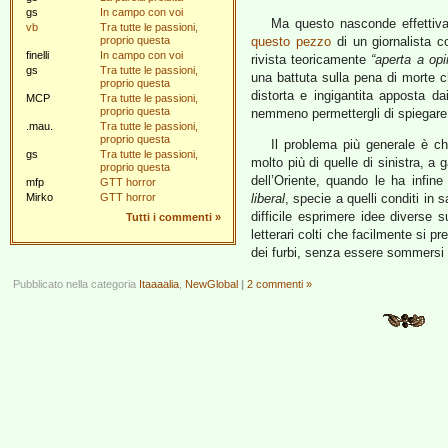
gs
In campo con voi
Ma questo nasconde effettiv
vb
Tra tutte le passioni,
proprio questa
questo pezzo
di un giornalista c
finelli
In campo con voi
rivista teoricamente
“aperta a opi
gs
Tra tutte le passioni,
una battuta sulla pena di morte 
proprio questa
distorta e ingigantita apposta da
MCP
Tra tutte le passioni,
proprio questa
nemmeno permettergli di spiegare
.mau.
Tra tutte le passioni,
proprio questa
Il problema più generale è c
gs
Tra tutte le passioni,
molto più di quelle di sinistra, a 
proprio questa
dell’Oriente, quando le ha infin
mfp
GTT horror
Mirko
GTT horror
liberal
, specie a quelli conditi in
difficile esprimere idee diverse 
Tutti i commenti
»
letterari colti che facilmente si p
dei furbi, senza essere sommersi di
Pubblicato nella categoria
Itaaaalia
,
NewGlobal
|
2 commenti »