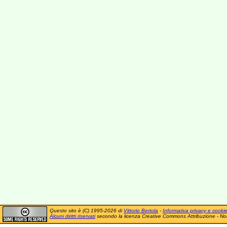
Questo sito è (C) 1995-2026 di
Vittorio Bertola
-
Informativa privacy e cooki
Alcuni diritti riservati
secondo la licenza Creative Commons Attribuzione - No