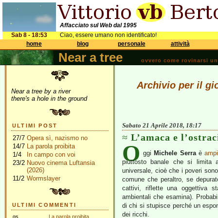
Affacciato sul Web dal 1995
Sab 8 - 18:53
Ciao, essere umano non identificato!
home
blog
personale
attività
Near a tree
ovvero come rovinarsi una 
Archivio per il gi
Near a tree by a river
there's a hole in the ground
Sabato 21 Aprile 2018, 18:17
ULTIMI POST
L’amaca e l’ostrac
27/7
Opera sì, nazismo no
O
14/7
La parola proibita
ggi
Michele Serra
è
ampi
1/4
In campo con voi
piuttosto banale che si limita
23/2
Nuovo cinema Luftansia
(2026)
universale, cioè che i poveri sono
11/2
Wormslayer
comune che peraltro, se depurato
cattivi, riflette una oggettiva 
ambientali che esamina). Probabi
ULTIMI COMMENTI
di chi si stupisce perché un espon
dei ricchi.
gs
La parola proibita