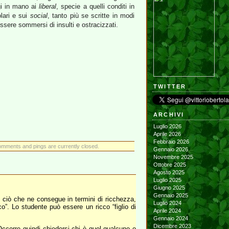
ggi in mano ai
liberal
, specie a quelli conditi in
lari e sui
social
, tanto più se scritte in modi
essere sommersi di insulti e ostracizzati.
TWITTER
ARCHIVI
Luglio 2026
Aprile 2026
Febbraio 2026
omments and pings are currently closed.
Gennaio 2026
Novembre 2025
Ottobre 2025
Agosto 2025
Luglio 2025
Giugno 2025
Gennaio 2025
n ciò che ne consegue in termini di ricchezza,
Luglio 2024
o”. Lo studente può essere un ricco “figlio di
Aprile 2024
Gennaio 2024
Dicembre 2023
ccorre quindi chiedersi chi è quel qualcuno o