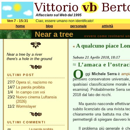
Affacciato sul Web dal 1995
Ven 7 - 15:31
Ciao, essere umano non identificato!
home
blog
personale
attività
Near a tree
ovvero come rovinarsi una 
A qualcuno piace Lo
«
Near a tree by a river
Sabato 21 Aprile 2018, 18:17
there's a hole in the ground
L’amaca e l’ostrac
O
ggi
Michele Serra
è
ampi
ULTIMI POST
pensiero conservatore universale,
27/7
Opera sì, nazismo no
qualsiasi classificazione morale i
14/7
La parola proibita
esamina). Probabilmente Serra se l
1/4
In campo con voi
2018 dal lato dei ricchi.
23/2
Nuovo cinema Luftansia
(2026)
Ma questo nasconde effettiva
11/2
Wormslayer
subito licenziato da una rivista t
chiaramente una battuta ma che è
permettergli di spiegare davvero l
ULTIMI COMMENTI
Il problema più generale è ch
gs
La parola proibita