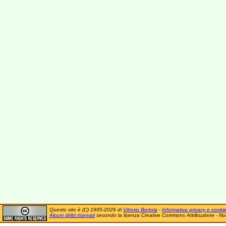
Questo sito è (C) 1995-2026 di
Vittorio Bertola
-
Informativa privacy e cooki
Alcuni diritti riservati
secondo la licenza Creative Commons Attribuzione - No