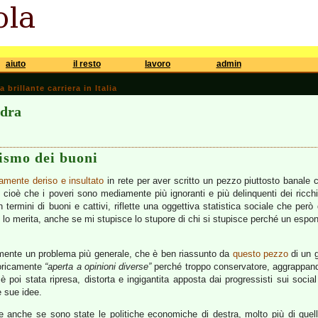
aiuto
il resto
lavoro
admin
brillante carriera in Italia
ndra
ismo dei buoni
amente deriso e insultato
in rete per aver scritto un pezzo piuttosto banale 
 cioè che i poveri sono mediamente più ignoranti e più delinquenti dei ricc
n termini di buoni e cattivi, riflette una oggettiva statistica sociale che per
o merita, anche se mi stupisce lo stupore di chi si stupisce perché un espone
mente un problema più generale, che è ben riassunto da
questo pezzo
di un g
eoricamente
“aperta a opinioni diverse”
perché troppo conservatore, aggrappando
 poi stata ripresa, distorta e ingigantita apposta dai progressisti sui soc
e sue idee.
e anche se sono state le politiche economiche di destra, molto più di quelle