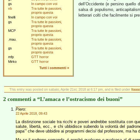
dell’Occidente (e persino quello 
gs
In campo con voi
vb
Tra tutte le passioni,
salsa di populismo, anticapitalis
proprio questa
letterari colti che facilmente si p
finelli
In campo con voi
gs
Tra tutte le passioni,
proprio questa
MCP
Tra tutte le passioni,
proprio questa
.mau.
Tra tutte le passioni,
proprio questa
gs
Tra tutte le passioni,
proprio questa
mfp
GTT horror
Mirko
GTT horror
Tutti i commenti
»
This entry was posted on sabato, Aprile 21st, 2018 at 6:17 pm, and is filed under
Itaaaa
2 commenti a “L’amaca e l’ostracismo dei buoni”
Piero
:
22 Aprile 2018, 09:43
La distinzione sociale tra ricchi e poveri andrebbe sostituita con q
salute, libertà, ecc., e chi ubbidisce subendo la volontà del padro
papa’” che deve ubbidire ai programmi decisi dal professore, ma ha dec
Ma se il padrone comanda, é perché qualcuno o qualcosa al di sopra 