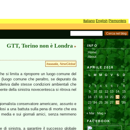
Italiano
English
Piemonteis
GTT, Torino non è Londra
INFO
»
:Home:
:About:
Itaaaalia
,
NewGlobal
APRILE 2018
che si limita a riproporre un luogo comune del
L
M
M
G
V
S
D
hi (luogo comune che peraltro, se depurato da
1
ò deriva dalle stesse condizioni ambientali che
2
3
4
5
6
7
8
nte della sinistra novecentesca si ritrova nel
9
10
11
12
13
14
15
16
17
18
19
20
21
22
23
24
25
26
27
28
29
iornalista conservatore americano, assunto e
30
si a una battuta sulla pena di morte che era
« Mar
Mag »
ial media e sui giornali amici, senza nemmeno
FACEBOOK
 di sinistra, a garantire il successo globale