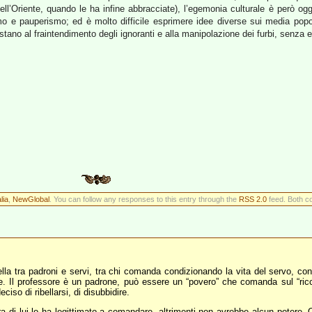
dell’Oriente, quando le ha infine abbracciate), l’egemonia culturale è però o
mo e pauperismo; ed è molto difficile esprimere idee diverse sui media popo
restano al fraintendimento degli ignoranti e alla manipolazione dei furbi, senza 
lia
,
NewGlobal
. You can follow any responses to this entry through the
RSS 2.0
feed. Both c
uella tra padroni e servi, tra chi comanda condizionando la vita del servo, co
ne. Il professore è un padrone, può essere un “povero” che comanda sul “ricc
iso di ribellarsi, di disubbidire.
di lui lo ha legittimato a comandare, altrimenti non avrebbe alcun potere. O