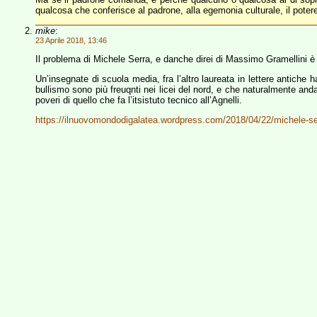
qualcosa che conferisce al padrone, alla egemonia culturale, il poter
mike
:
23 Aprile 2018, 13:46
Il problema di Michele Serra, e danche direi di Massimo Gramellini è
Un’insegnate di scuola media, fra l’altro laureata in lettere antiche 
bullismo sono più freuqnti nei licei del nord, e che naturalmente and
poveri di quello che fa l’itsistuto tecnico all’Agnelli.
https://ilnuovomondodigalatea.wordpress.com/2018/04/22/michele-serr