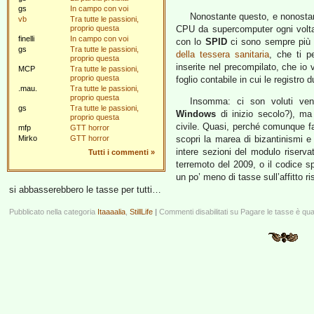
gs
In campo con voi
Nonostante questo, e nonostan
vb
Tra tutte le passioni,
proprio questa
CPU da supercomputer ogni volta 
finelli
In campo con voi
con lo
SPID
ci sono sempre più o
gs
Tra tutte le passioni,
della tessera sanitaria
, che ti p
proprio questa
inserite nel precompilato, che io 
MCP
Tra tutte le passioni,
proprio questa
foglio contabile in cui le registro 
.mau.
Tra tutte le passioni,
proprio questa
Insomma: ci son voluti vent
gs
Tra tutte le passioni,
Windows
di inizio secolo?), m
proprio questa
civile. Quasi, perché comunque fars
mfp
GTT horror
Mirko
GTT horror
scopri la marea di bizantinismi e
intere sezioni del modulo riservat
Tutti i commenti
»
terremoto del 2009, o il codice s
un po’ meno di tasse sull’affitto ri
si abbasserebbero le tasse per tutti…
Pubblicato nella categoria
Itaaaalia
,
StillLife
|
Commenti disabilitati
su Pagare le tasse è quas