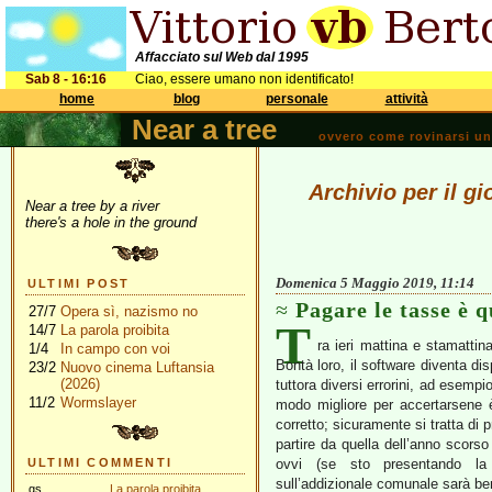
Affacciato sul Web dal 1995
Sab 8 - 16:16
Ciao, essere umano non identificato!
home
blog
personale
attività
Near a tree
ovvero come rovinarsi una 
Archivio per il g
Near a tree by a river
there's a hole in the ground
Domenica 5 Maggio 2019, 11:14
ULTIMI POST
Pagare le tasse è q
27/7
Opera sì, nazismo no
T
14/7
La parola proibita
ra ieri mattina e stamatti
1/4
In campo con voi
Bontà loro, il software diventa di
23/2
Nuovo cinema Luftansia
(2026)
tuttora diversi errorini, ad esemp
11/2
Wormslayer
modo migliore per accertarsene 
corretto; sicuramente si tratta di 
partire da quella dell’anno scorso
ULTIMI COMMENTI
ovvi (se sto presentando la 
sull’addizionale comunale sarà be
gs
La parola proibita