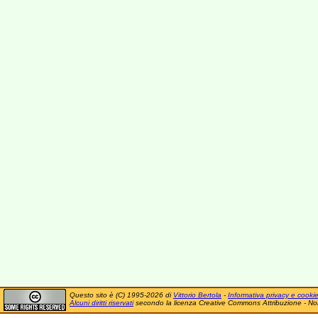
Questo sito è (C) 1995-2026 di
Vittorio Bertola
-
Informativa privacy e cooki
Alcuni diritti riservati
secondo la licenza Creative Commons Attribuzione - No