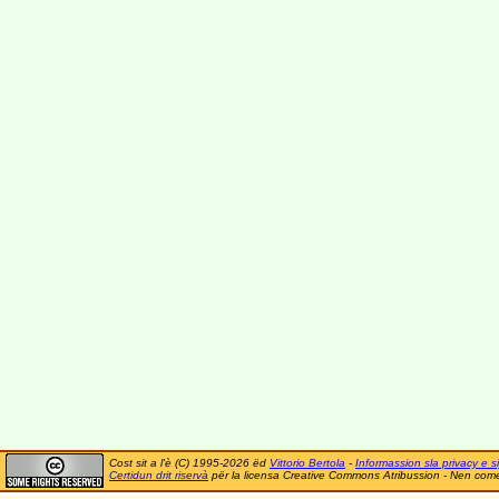
Cost sit a l'è (C) 1995-2026 ëd
Vittorio Bertola
-
Informassion sla privacy e si
Certidun drit riservà
për la licensa Creative Commons Atribussion - Nen comer