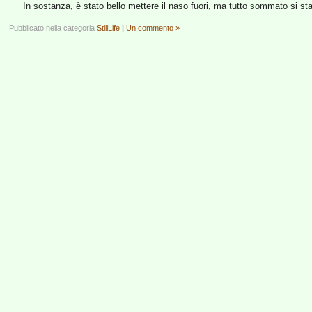
In sostanza, è stato bello mettere il naso fuori, ma tutto sommato si sta 
Pubblicato nella categoria
StillLife
|
Un commento »