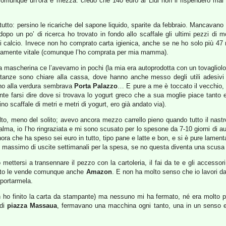
comunque un’ora e mezza: credo che 140 euro al Lidl non li rispenderò ma
utto: persino le ricariche del sapone liquido, sparite da febbraio. Mancavano 
opo un po’ di ricerca ho trovato in fondo allo scaffale gli ultimi pezzi di
i calcio. Invece non ho comprato carta igienica, anche se ne ho solo più 47 r
icamente vitale (comunque l’ho comprata per mia mamma).
 La mascherina ce l’avevamo in pochi (la mia era autoprodotta con un tovaglio
tanze sono chiare alla cassa, dove hanno anche messo degli utili adesivi 
no alla verdura sembrava
Porta Palazzo
… E pure a me è toccato il vecchio
e farsi dire dove si trovava lo yogurt greco che a sua moglie piace tanto e
cino scaffale di metri e metri di yogurt, ero già andato via).
to, meno del solito; avevo ancora mezzo carrello pieno quando tutto il nastr
alma, io l’ho ringraziata e mi sono scusato per lo spesone da 7-10 giorni di a
ora che ha speso sei euro in tutto, tipo pane e latte e bon, e si è pure lamen
un massimo di uscite settimanali per la spesa, se no questa diventa una scus
ettersi a transennare il pezzo con la cartoleria, il fai da te e gli accessori
anto le vende comunque anche
Amazon
. E non ha molto senso che io lavori d
 portarmela.
non ho finito la carta da stampante) ma nessuno mi ha fermato, né era molto p
 di
piazza Massaua
, fermavano una macchina ogni tanto, una in un senso e 