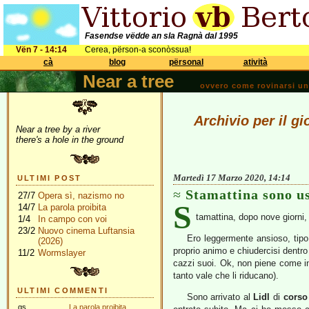
Fasendse vëdde an sla Ragnà dal 1995
Vën 7 - 14:14
Cerea, përson-a sconòssua!
cà
blog
përsonal
atività
Near a tree
ovvero come rovinarsi una 
Archivio per il g
Near a tree by a river
there's a hole in the ground
Martedì 17 Marzo 2020, 14:14
ULTIMI POST
Stamattina sono us
27/7
Opera sì, nazismo no
S
14/7
La parola proibita
tamattina, dopo nove giorni,
1/4
In campo con voi
23/2
Nuovo cinema Luftansia
Ero leggermente ansioso, tipo 
(2026)
proprio animo e chiudercisi dentr
11/2
Wormslayer
cazzi suoi. Ok, non piene come i
tanto vale che li riducano).
ULTIMI COMMENTI
Sono arrivato al
Lidl
di
corso
gs
La parola proibita