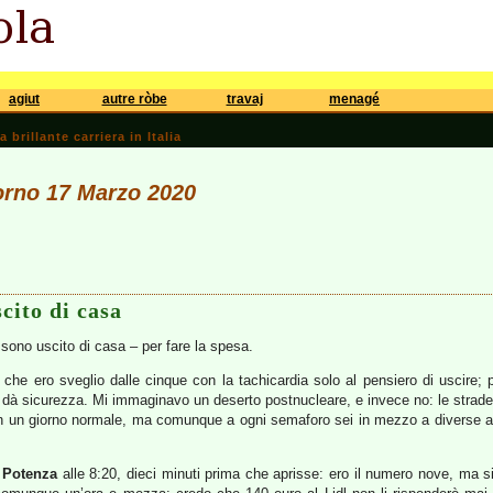
agiut
autre ròbe
travaj
menagé
brillante carriera in Italia
iorno 17 Marzo 2020
cito di casa
 sono uscito di casa – per fare la spesa.
che ero sveglio dalle cinque con la tachicardia solo al pensiero di uscire; p
o dà sicurezza. Mi immaginavo un deserto postnucleare, e invece no: le strade
n un giorno normale, ma comunque a ogni semaforo sei in mezzo a diverse alt
 Potenza
alle 8:20, dieci minuti prima che aprisse: ero il numero nove, ma s