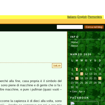
Italiano
English
Piemonteis
INFO
:Home:
:About:
MARZO 2020
L
M
M
G
V
S
D
1
StillLife
2
3
4
5
6
7
8
9
10
11
12
13
14
15
16
17
18
19
20
21
22
erché alla fine, casa propria è il simbolo del
23
24
25
26
27
28
29
 sono piene di macchine e di gente che si fa i
30
31
re macchine, e pure i pullman (quasi vuoti –
« Gen
Apr »
FACEBOOK
iccome la capienza è di dieci alla volta, sono