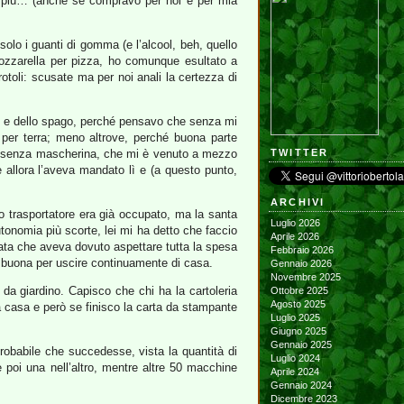
i più… (anche se compravo per noi e per mia
solo i guanti di gomma (e l’alcool, beh, quello
 mozzarella per pizza, ho comunque esultato a
otoli: scusate ma per noi anali la certezza di
lo e dello spago, perché pensavo che senza mi
per terra; meno altrove, perché buona parte
, senza mascherina, che mi è venuto a mezzo
TWITTER
 allora l’aveva mandato lì e (a questo punto,
ARCHIVI
o trasportatore era già occupato, ma la santa
Luglio 2026
utonomia più scorte, lei mi ha detto che faccio
Aprile 2026
tata che aveva dovuto aspettare tutta la spesa
Febbraio 2026
a buona per uscire continuamente di casa.
Gennaio 2026
Novembre 2025
 da giardino. Capisco che chi ha la cartoleria
Ottobre 2025
Agosto 2025
a casa e però se finisco la carta da stampante
Luglio 2025
Giugno 2025
Gennaio 2025
robabile che succedesse, vista la quantità di
Luglio 2024
poi una nell’altro, mentre altre 50 macchine
Aprile 2024
Gennaio 2024
Dicembre 2023