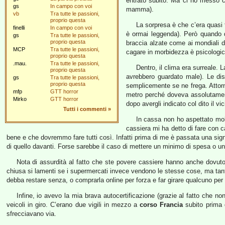
entrato subito. Ma ci ho messo 
gs
In campo con voi
mamma).
vb
Tra tutte le passioni,
proprio questa
La sorpresa è che c’era quasi t
finelli
In campo con voi
è ormai leggenda). Però quando d
gs
Tra tutte le passioni,
proprio questa
braccia alzate come ai mondiali d
MCP
Tra tutte le passioni,
cagare in morbidezza è psicolog
proprio questa
.mau.
Tra tutte le passioni,
Dentro, il clima era surreale.
proprio questa
avrebbero guardato male). Le dis
gs
Tra tutte le passioni,
proprio questa
semplicemente se ne frega. Attor
mfp
GTT horror
metro perché doveva assolutament
Mirko
GTT horror
dopo avergli indicato col dito il vi
Tutti i commenti
»
In cassa non ho aspettato mol
cassiera mi ha detto di fare con c
bene e che dovremmo fare tutti così. Infatti prima di me è passata una sign
di quello davanti. Forse sarebbe il caso di mettere un minimo di spesa o 
Nota di assurdità al fatto che ste povere cassiere hanno anche dovuto m
chiusa si lamenti se i supermercati invece vendono le stesse cose, ma t
debba restare senza, o comprarla online per forza e far girare qualcuno per
Infine, io avevo la mia brava autocertificazione (grazie al fatto che 
veicoli in giro. C’erano due vigili in mezzo a
corso Francia
subito prima
sfrecciavano via.